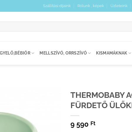
Szállítási díjaink
Rólunk , képek
Üzleteink
:
IGYELŐ,BÉBIŐR
MELLSZÍVÓ, ORRSZÍVÓ
KISMAMÁKNAK
THERMOBABY 
FÜRDETŐ ÜLŐK
Kedvenceimhez
adom
9 590
Ft