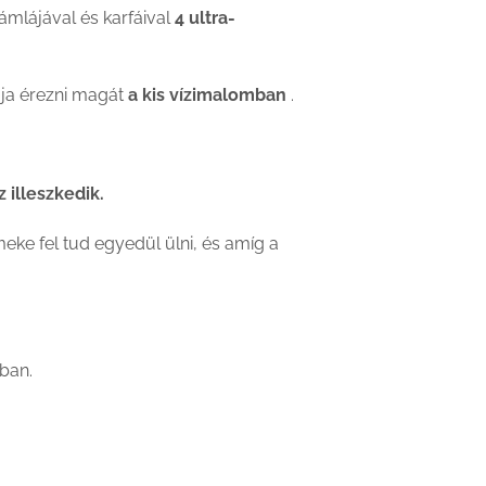
támlájával és karfáival
4 ultra-
gja érezni magát
a kis vízimalomban
.
 illeszkedik.
eke fel tud egyedül ülni, és amíg a
ban.