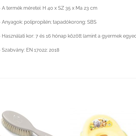
– A termék méretei: H 40 x SZ 35 x Ma 23 cm
– Anyagok: polipropilén; tapadókorong: SBS
 Használati kor: 7 és 16 hónap között (amint a gyermek egyed
– Szabvány: EN 17022: 2018
Kedvenceimhez
Kedvenceim
adom
adom