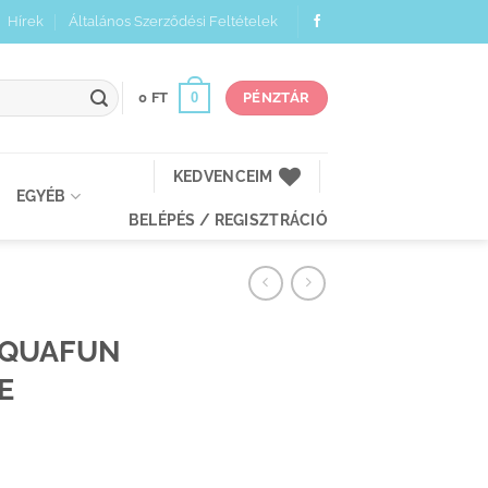
Hírek
Általános Szerződési Feltételek
0
0
FT
PÉNZTÁR
KEDVENCEIM
EGYÉB
BELÉPÉS / REGISZTRÁCIÓ
AQUAFUN
E