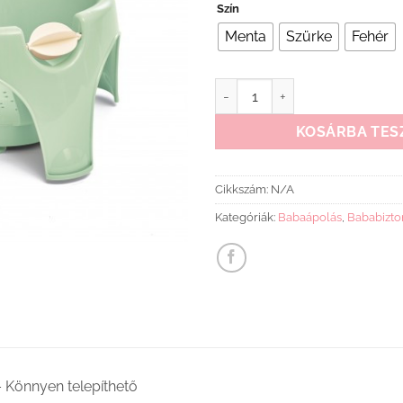
Szín
Menta
Szürke
Fehér
THERMOBABY AQUAFUN FÜRDE
KOSÁRBA TES
Cikkszám:
N/A
Kategóriák:
Babaápolás
,
Bababizto
– Könnyen telepíthető