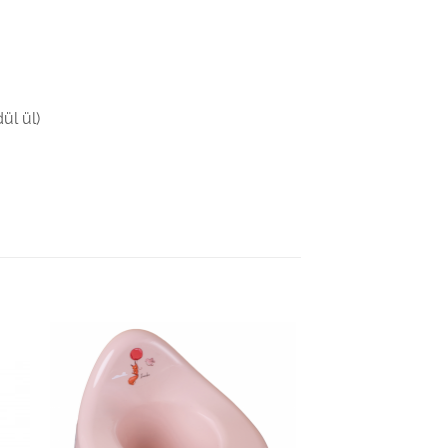
ül ül)
hez
Kedvenceimhez
adom