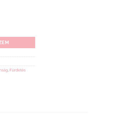
TŐ ÜLŐKE mennyiség
ZEM
nság
,
Fürdetés