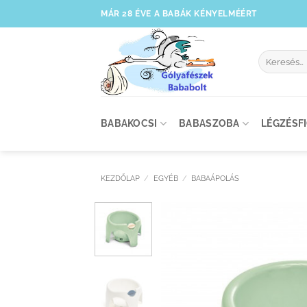
Skip
MÁR 28 ÉVE A BABÁK KÉNYELMÉÉRT
to
content
Keresés
a
következőre
BABAKOCSI
BABASZOBA
LÉGZÉSF
KEZDŐLAP
/
EGYÉB
/
BABAÁPOLÁS