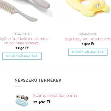
BABAÁPOLÁS
BABAÁPOLÁS
byOno fésű-kefe természetes
Tega Baby WC Szűkítő Safar
szuper puha sörtékkel
2 980
Ft
2 690
Ft
OPCIÓK VÁLASZTÁSA
OPCIÓK VÁLASZTÁSA
Ennek
Ennek
a
a
terméknek
terméknek
több
több
NÉPSZERŰ TERMÉKEK
variációja
variációja
van.
van.
A
Scamp szoptatós párna
A
változatok
12 980
Ft
változatok
a
a
termékoldalo