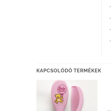
–
KAPCSOLÓDÓ TERMÉKEK
Kedvenceimhez
Kedvenceimhez
adom
adom