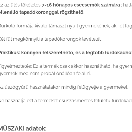
z az ülés tökéletes
7-16 hónapos csecsemők számára
: hát
ellenálló tapadókoronggal rögzíthető.
Burkoló formája kiváló támaszt nyújt gyermekének, aki jól fo
ét fül megkönnyíti a tapadókorongok levételét.
Praktikus: könnyen felszerelhető, és a legtöbb fürdőkádhoz
igyelmeztetés: Ez a termék csak akkor használható, ha gyerm
gyermek meg nem próbál önállóan felállni.
Az úszógyűrű használatakor mindig felügyelje a gyermeket.
Ne használja ezt a terméket csúszásmentes felületű fürdőkád
MŰSZAKI adatok: