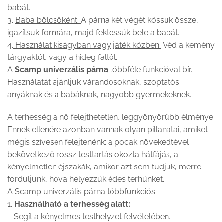
babát.
3.
Baba bölcsőként:
A párna két végét kössük össze,
igazítsuk formára, majd fektessük bele a babát.
4.
Használat kiságyban vagy játék közben:
Véd a kemény
tárgyaktól, vagy a hideg faltól.
A
Scamp univerzális párna
többféle funkcióval bír.
Használatát ajánljuk várandósoknak, szoptatós
anyáknak és a babáknak, nagyobb gyermekeknek.
A terhesség a nő felejthetetlen, leggyönyörűbb élménye.
Ennek ellenére azonban vannak olyan pillanatai, amiket
mégis szívesen felejtenénk: a pocak növekedtével
bekövetkező rossz testtartás okozta hátfájás, a
kényelmetlen éjszakák, amikor azt sem tudjuk, merre
forduljunk, hova helyezzük édes terhünket.
A Scamp univerzális párna többfunkciós:
1.
Használható a terhesség alatt:
– Segít a kényelmes testhelyzet felvételében.