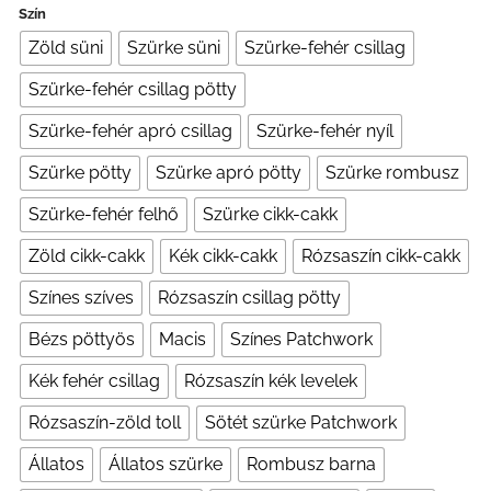
Szín
Zöld süni
Szürke süni
Szürke-fehér csillag
Szürke-fehér csillag pötty
Szürke-fehér apró csillag
Szürke-fehér nyíl
Szürke pötty
Szürke apró pötty
Szürke rombusz
Szürke-fehér felhő
Szürke cikk-cakk
Zöld cikk-cakk
Kék cikk-cakk
Rózsaszín cikk-cakk
Színes szíves
Rózsaszín csillag pötty
Bézs pöttyös
Macis
Színes Patchwork
Kék fehér csillag
Rózsaszín kék levelek
Rózsaszín-zöld toll
Sötét szürke Patchwork
Állatos
Állatos szürke
Rombusz barna