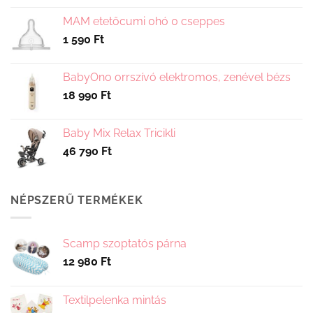
választhatók
MAM etetőcumi 0hó 0 cseppes
ki
1 590
Ft
BabyOno orrszívó elektromos, zenével bézs
18 990
Ft
Baby Mix Relax Tricikli
46 790
Ft
NÉPSZERŰ TERMÉKEK
Scamp szoptatós párna
12 980
Ft
Textilpelenka mintás