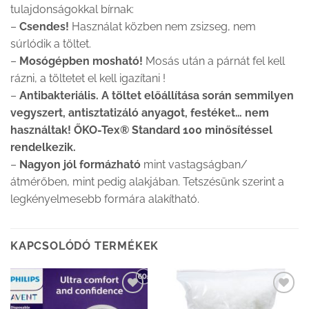
tulajdonságokkal bírnak:
–
Csendes!
Használat közben nem zsizseg, nem
súrlódik a töltet.
–
Mosógépben mosható!
Mosás után a párnát fel kell
rázni, a töltetet el kell igazítani !
–
Antibakteriális. A töltet előállítása során semmilyen
vegyszert, antisztatizáló anyagot, festéket… nem
használtak! ŐKO-Tex
® Standard 100 minősítéssel
rendelkezik.
–
Nagyon jól formázható
mint vastagságban/
átmérőben, mint pedig alakjában. Tetszésünk szerint a
legkényelmesebb formára alakítható.
KAPCSOLÓDÓ TERMÉKEK
Kedvenceimhez
Kedvenceimhez