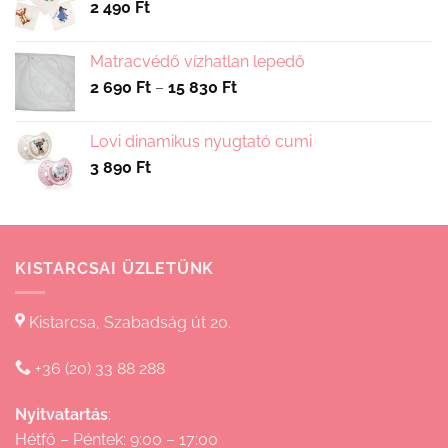
2 490
Ft
Matracvédő vízhatlan lepedő
Ártartomány:
2 690
Ft
–
15 830
Ft
2
690 Ft
Lovi dinamikus nyugtató cumi
-
3 890
Ft
15
830 Ft
KISTARCSAI ÜZLETÜNK
Kistarcsa, Szabadság út 20.
+36 (20) 33 88 288
Nyitvatartás
:
Hétfő – Péntek: 9:00 – 17:00