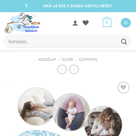
Skip
MÁR 28 ÉVE A BABÁK KÉNYELMÉÉRT
to
content
0
Keresés
a
következőre:
KEZDŐLAP
/
EGYÉB
/
SZOPTATÁS
Kedvenceimhez
adom