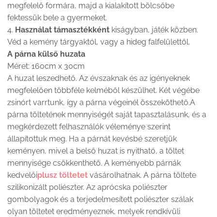
megfelelő formára, majd a kialakított bölcsőbe
fektessük bele a gyermeket.
4.
Használat támasztékként
kiságyban, játék közben.
Véd a kemény tárgyaktól, vagy a hideg falfelülettől.
A párna külső huzata
Méret: 160cm x 30cm
A huzat leszedhető. Az évszaknak és az igényeknek
megfelelően többféle kelméből készülhet. Két végébe
zsinórt varrtunk, így a párna végeinél összeköthető.A
párna töltetének mennyiségét saját tapasztalásunk, és a
megkérdezett felhasználók véleménye szerint
állapítottuk meg. Ha a párnát kevésbé szeretjük
keményen, mivel a belső huzat is nyitható, a töltet
mennyisége csökkenthető. A keményebb párnák
kedvelői
plusz töltetet
vásárolhatnak. A párna töltete
szilikonizált poliészter. Az aprócska poliészter
gombolyagok és a terjedelmesített poliészter szálak
olyan töltetet eredményeznek, melyek rendkívüli