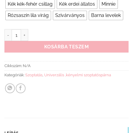
Kék kék-fehér csillag
Kék erdei állatos
Minnie
Rózsaszín lila virág
Szivárványos
Barna levelek
Scamp szoptatós párna mennyiség
KOSÁRBA TESZEM
Cikkszám:
N/A
Kategóriák:
Szoptatás
,
Univerzális ,kényelmi szoptatóspárna
LEÍRÁS