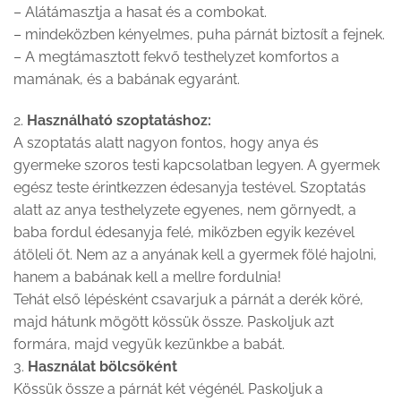
– Alátámasztja a hasat és a combokat.
– mindeközben kényelmes, puha párnát biztosít a fejnek.
– A megtámasztott fekvő testhelyzet komfortos a
mamának, és a babának egyaránt.
2.
Használható szoptatáshoz:
A szoptatás alatt nagyon fontos, hogy anya és
gyermeke szoros testi kapcsolatban legyen. A gyermek
egész teste érintkezzen édesanyja testével. Szoptatás
alatt az anya testhelyzete egyenes, nem görnyedt, a
baba fordul édesanyja felé, miközben egyik kezével
átöleli őt. Nem az a anyának kell a gyermek fölé hajolni,
hanem a babának kell a mellre fordulnia!
Tehát első lépésként csavarjuk a párnát a derék köré,
majd hátunk mögött kössük össze. Paskoljuk azt
formára, majd vegyük kezünkbe a babát.
3.
Használat bölcsőként
Kössük össze a párnát két végénél. Paskoljuk a