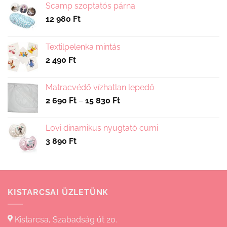
Scamp szoptatós párna
12 980
Ft
Textilpelenka mintás
2 490
Ft
Matracvédő vízhatlan lepedő
Ártartomány:
2 690
Ft
–
15 830
Ft
2
690 Ft
Lovi dinamikus nyugtató cumi
-
3 890
Ft
15
830 Ft
KISTARCSAI ÜZLETÜNK
Kistarcsa, Szabadság út 20.