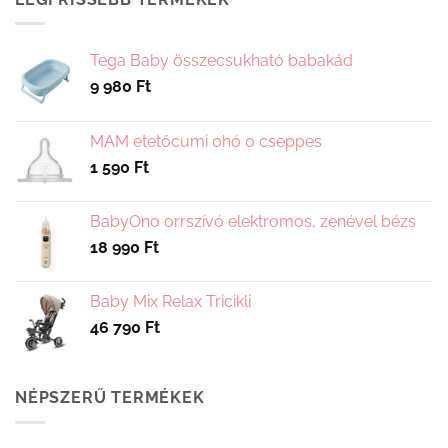
Tega Baby összecsukható babakád
9 980
Ft
MAM etetőcumi 0hó 0 cseppes
1 590
Ft
BabyOno orrszívó elektromos, zenével bézs
18 990
Ft
Baby Mix Relax Tricikli
46 790
Ft
NÉPSZERŰ TERMÉKEK