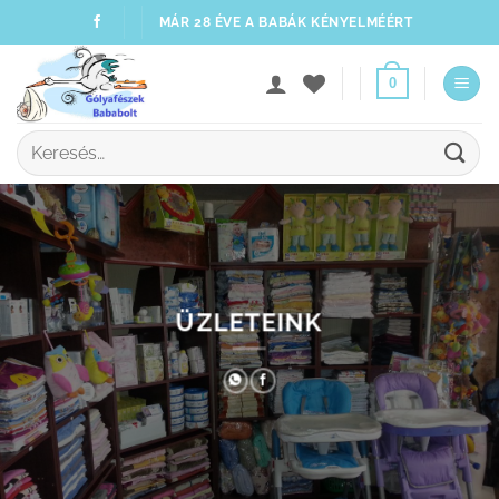
Skip
MÁR 28 ÉVE A BABÁK KÉNYELMÉÉRT
to
content
0
Keresés
a
következőre:
ÜZLETEINK