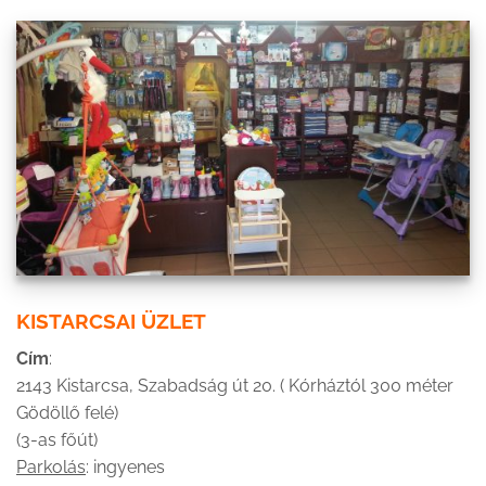
KISTARCSAI ÜZLET
Cím
:
2143 Kistarcsa, Szabadság út 20. ( Kórháztól 300 méter
Gödöllő felé)
(3-as főút)
Parkolás
: ingyenes