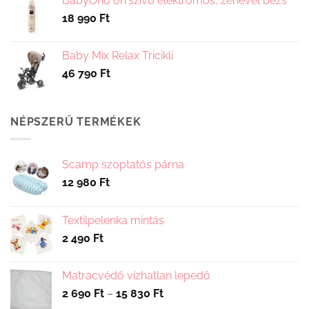
BabyOno orrszívó elektromos, zenével bézs
18 990
Ft
Baby Mix Relax Tricikli
46 790
Ft
NÉPSZERŰ TERMÉKEK
Scamp szoptatós párna
12 980
Ft
Textilpelenka mintás
2 490
Ft
Matracvédő vízhatlan lepedő
Ártartomány:
2 690
Ft
–
15 830
Ft
2