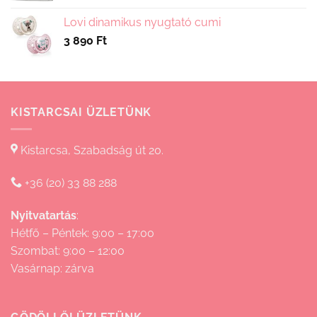
690 Ft
Lovi dinamikus nyugtató cumi
-
3 890
Ft
15
830 Ft
KISTARCSAI ÜZLETÜNK
Kistarcsa, Szabadság út 20.
+36 (20) 33 88 288
Nyitvatartás
:
Hétfő – Péntek: 9:00 – 17:00
Szombat: 9:00 – 12:00
Vasárnap: zárva