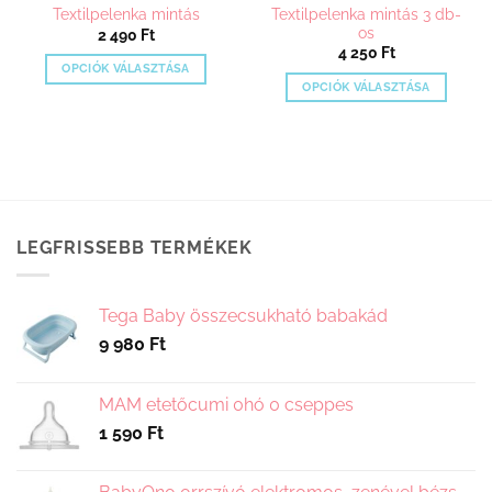
Textilpelenka mintás 3 db-
Textilpelenka mintás
os
2 490
Ft
4 250
Ft
OPCIÓK VÁLASZTÁSA
OPCIÓK VÁLASZTÁSA
Ennek
Ennek
a
a
terméknek
terméknek
több
több
variációja
variációja
van.
van.
A
LEGFRISSEBB TERMÉKEK
A
változatok
változatok
a
a
termékoldalon
Tega Baby összecsukható babakád
termékoldalon
választhatók
9 980
Ft
választhatók
ki
ki
MAM etetőcumi 0hó 0 cseppes
1 590
Ft