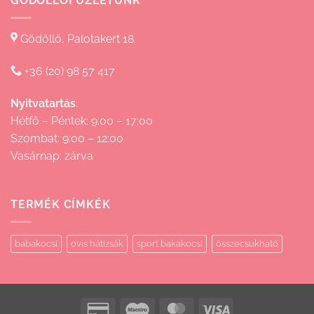
GÖDÖLLŐI ÜZLETÜNK
Gödöllő, Palotakert 18.
+36 (20) 98 57 417
Nyitvatartás
:
Hétfő – Péntek: 9:00 – 17:00
Szombat: 9:00 – 12:00
Vasárnap: zárva
TERMÉK CÍMKÉK
babakocsi
ovis hátizsák
sport bakakocsi
összecsukható
Credit
Maestro
MasterCard
Visa