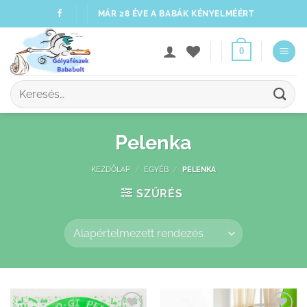
Skip
MÁR 28 ÉVE A BABÁK KÉNYELMÉÉRT
to
content
0
Keresés
a
következőre:
Pelenka
KEZDŐLAP
/
EGYÉB
/
PELENKA
SZŰRÉS