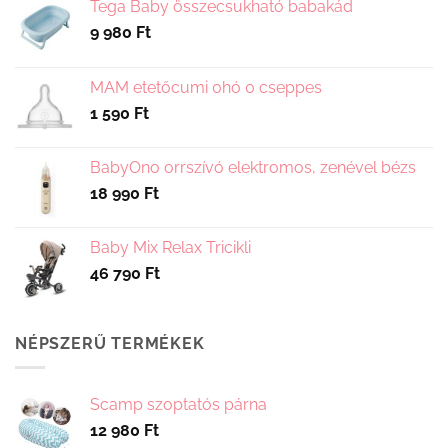
Tega Baby összecsukható babakád
termékoldalon
9 980
Ft
választhatók
ki
MAM etetőcumi 0hó 0 cseppes
1 590
Ft
BabyOno orrszívó elektromos, zenével bézs
18 990
Ft
Baby Mix Relax Tricikli
46 790
Ft
NÉPSZERŰ TERMÉKEK
Scamp szoptatós párna
12 980
Ft