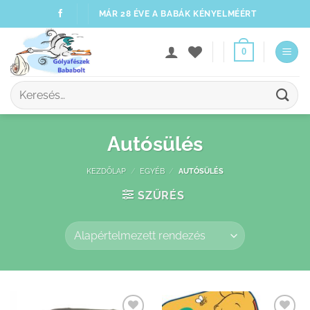
Skip
MÁR 28 ÉVE A BABÁK KÉNYELMÉÉRT
to
content
0
Keresés
a
következőre:
Autósülés
KEZDŐLAP
/
EGYÉB
/
AUTÓSÜLÉS
SZŰRÉS