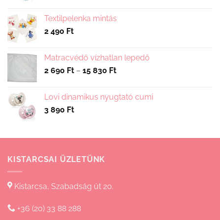
Textilpelenka mintás
2 490
Ft
Matracvédő vízhatlan lepedő
Ártartomány:
2 690
Ft
–
15 830
Ft
2
690 Ft
Lovi dinamikus nyugtató cumi
-
3 890
Ft
15
830 Ft
KISTARCSAI ÜZLETÜNK
Kistarcsa, Szabadság út 20.
+36 (20) 33 88 288