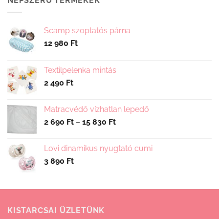
NÉPSZERŰ TERMÉKEK
Scamp szoptatós párna
12 980
Ft
Textilpelenka mintás
2 490
Ft
Matracvédő vízhatlan lepedő
Ártartomány:
2 690
Ft
–
15 830
Ft
2
690 Ft
Lovi dinamikus nyugtató cumi
-
3 890
Ft
15
830 Ft
KISTARCSAI ÜZLETÜNK