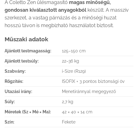
A Coletto Zen ülésmagasító
magas minőségű,
gondosan kiválasztott anyagokból
készült. A masszív
szerkezet, a vastag párnázás és a minőségi huzat
hosszú távon is megbízható használatot biztosít.
Műszaki adatok
Ajánlott testmagasság:
125–150 cm
Ajánlott testsúly:
22–36 kg
Szabvány:
i-Size (R129)
Rögzítés:
ISOFIX + 3 pontos biztonsági öv
Utazási irány:
Menetiránnyal megegyező
Súly:
2,7 kg
Méretek (Sz × Mé × Ma):
42 × 40 × 14 cm
Szín:
Fekete