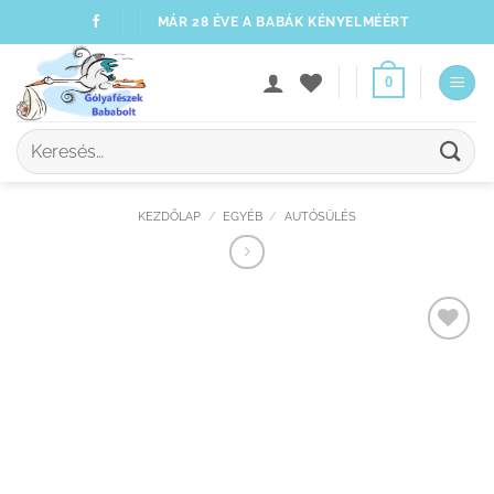
Skip
MÁR 28 ÉVE A BABÁK KÉNYELMÉÉRT
to
content
0
Keresés
a
következőre:
KEZDŐLAP
/
EGYÉB
/
AUTÓSÜLÉS
Kedvenceimhez
adom