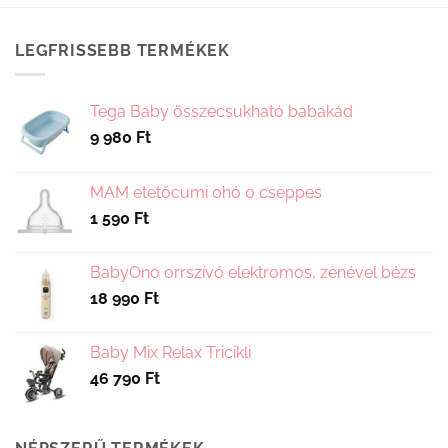
terméknek
több
variációja
LEGFRISSEBB TERMÉKEK
van.
A
változatok
Tega Baby összecsukható babakád
a
9 980
Ft
termékoldalon
választhatók
ki
MAM etetőcumi 0hó 0 cseppes
1 590
Ft
BabyOno orrszívó elektromos, zenével bézs
18 990
Ft
Baby Mix Relax Tricikli
46 790
Ft