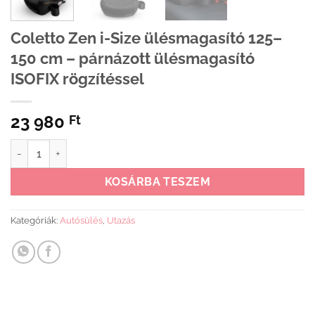
Coletto Zen i-Size ülésmagasító 125–
150 cm – párnázott ülésmagasító
ISOFIX rögzítéssel
23 980
Ft
Coletto Zen i-Size ülésmagasító 125–150 cm – párnázott ülésmaga
KOSÁRBA TESZEM
Kategóriák:
Autósülés
,
Utazás