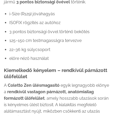
jármű
3 pontos biztonsági övével
történik.
i-Size (R129) jóváhagyás
ISOFIX rögzítés az autóhoz
3 pontos biztonsági övvel történő bekötés
125–150 cm testmagasságra tervezve
22–36 kg súlycsoport
előre néző használat
Kiemelkedő kényelem – rendkívül párnázott
ülőfelület
A
Coletto Zen ülésmagasító
egyik legnagyobb előnye
a
rendkívül vastagon párnázott, anatómiailag
formázott ülőfelület
, amely hosszabb utazások során
is kényelmes ülést biztosít. A kialakítás megfelelő
alátámasztást nyújt, miközben csökkenti az utazás