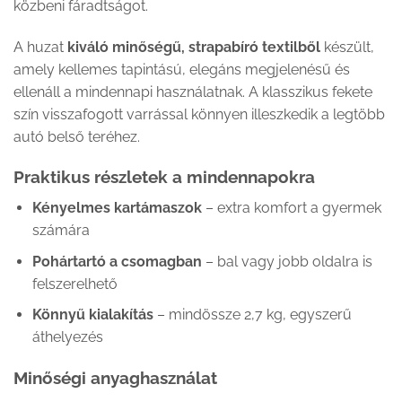
közbeni fáradtságot.
A huzat
kiváló minőségű, strapabíró textilből
készült,
amely kellemes tapintású, elegáns megjelenésű és
ellenáll a mindennapi használatnak. A klasszikus fekete
szín visszafogott varrással könnyen illeszkedik a legtöbb
autó belső teréhez.
Praktikus részletek a mindennapokra
Kényelmes kartámaszok
– extra komfort a gyermek
számára
Pohártartó a csomagban
– bal vagy jobb oldalra is
felszerelhető
Könnyű kialakítás
– mindössze 2,7 kg, egyszerű
áthelyezés
Minőségi anyaghasználat