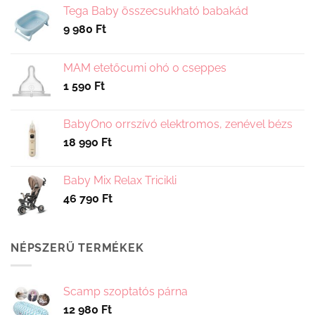
Tega Baby összecsukható babakád
9 980
Ft
MAM etetőcumi 0hó 0 cseppes
1 590
Ft
BabyOno orrszívó elektromos, zenével bézs
18 990
Ft
Baby Mix Relax Tricikli
46 790
Ft
NÉPSZERŰ TERMÉKEK
Scamp szoptatós párna
12 980
Ft