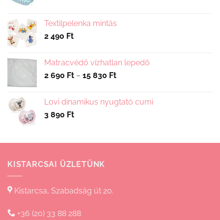
Textilpelenka mintás
2 490
Ft
Matracvédő vízhatlan lepedő
Ártartomány:
2 690
Ft
–
15 830
Ft
2
690 Ft
Lovi dinamikus nyugtató cumi
-
3 890
Ft
15
830 Ft
KISTARCSAI ÜZLETÜNK
Kistarcsa, Szabadság út 20.
+36 (20) 33 88 288