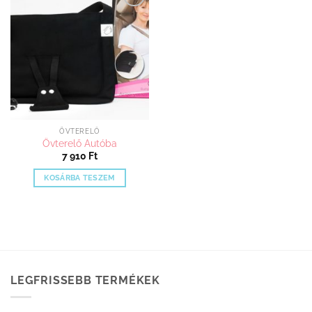
Kedvenceimhez
adom
ÖVTERELŐ
Övterelő Autóba
7 910
Ft
KOSÁRBA TESZEM
LEGFRISSEBB TERMÉKEK