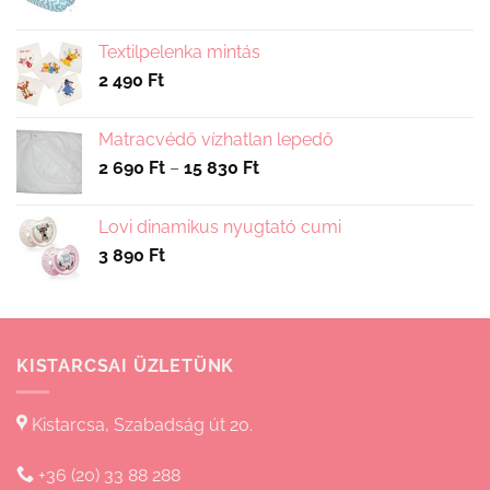
Textilpelenka mintás
2 490
Ft
Matracvédő vízhatlan lepedő
Ártartomány:
2 690
Ft
–
15 830
Ft
2
690 Ft
Lovi dinamikus nyugtató cumi
-
3 890
Ft
15
830 Ft
KISTARCSAI ÜZLETÜNK
Kistarcsa, Szabadság út 20.
+36 (20) 33 88 288