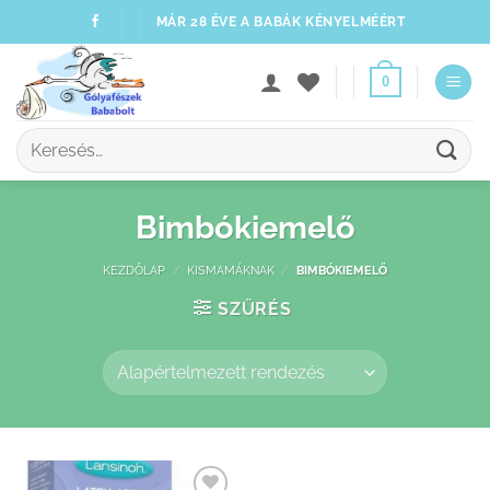
Skip
MÁR 28 ÉVE A BABÁK KÉNYELMÉÉRT
to
content
0
Keresés
a
következőre:
Bimbókiemelő
KEZDŐLAP
/
KISMAMÁKNAK
/
BIMBÓKIEMELŐ
SZŰRÉS