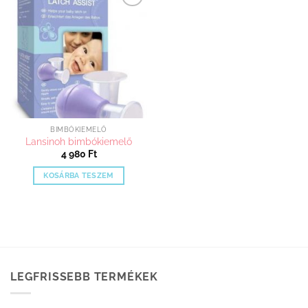
Kedvenceimhez
adom
BIMBÓKIEMELŐ
Lansinoh bimbókiemelő
4 980
Ft
KOSÁRBA TESZEM
LEGFRISSEBB TERMÉKEK