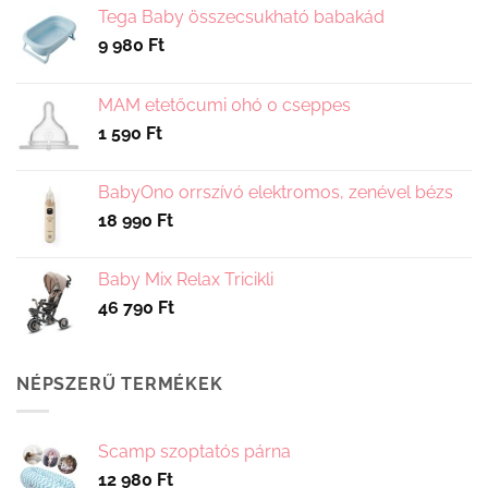
Tega Baby összecsukható babakád
9 980
Ft
MAM etetőcumi 0hó 0 cseppes
1 590
Ft
BabyOno orrszívó elektromos, zenével bézs
18 990
Ft
Baby Mix Relax Tricikli
46 790
Ft
NÉPSZERŰ TERMÉKEK
Scamp szoptatós párna
12 980
Ft