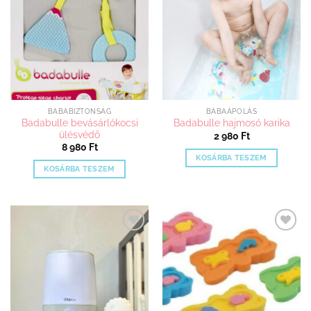
adom
adom
BABABIZTONSÁG
BABAÁPOLÁS
Badabulle bevásárlókocsi
Badabulle hajmosó karika
ülésvédő
2 980
Ft
8 980
Ft
KOSÁRBA TESZEM
KOSÁRBA TESZEM
Kedvenceimhez
Kedvenceimhez
adom
adom