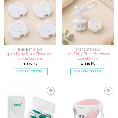
Kedvenceimhez
Kedvenceimhez
adom
adom
BABABIZTONSÁG
BABABIZTONSÁG
4 db Baby Bruin Biztonsági
4 db Baby Bruin Biztonsági
konnektorvédő
konnektorzár
1 330
Ft
1 330
Ft
KOSÁRBA TESZEM
KOSÁRBA TESZEM
Kedvenceimhez
Kedvenceimhez
adom
adom