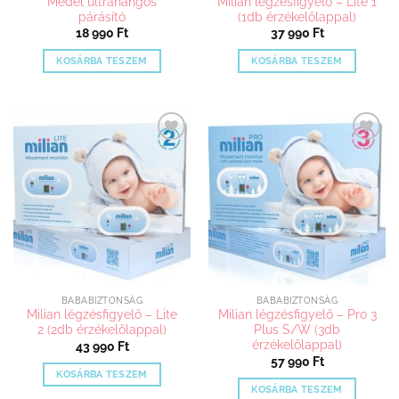
Medel ultrahangos
Milian légzésfigyelő – Lite 1
párásító
(1db érzékelőlappal)
18 990
Ft
37 990
Ft
KOSÁRBA TESZEM
KOSÁRBA TESZEM
Kedvenceimhez
Kedvenceimhez
adom
adom
BABABIZTONSÁG
BABABIZTONSÁG
Milian légzésfigyelő – Lite
Milian légzésfigyelő – Pro 3
2 (2db érzékelőlappal)
Plus S/W (3db
érzékelőlappal)
43 990
Ft
57 990
Ft
KOSÁRBA TESZEM
KOSÁRBA TESZEM