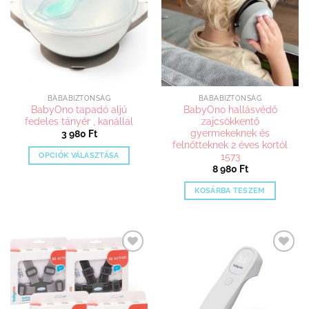
BABABIZTONSÁG
BABABIZTONSÁG
BabyOno tapadó aljú
BabyOno hallásvédő
fedeles tányér , kanállal
zajcsökkentő
gyermekeknek és
3 980
Ft
felnőtteknek 2 éves kortól
1573
OPCIÓK VÁLASZTÁSA
8 980
Ft
Ennek
a
KOSÁRBA TESZEM
terméknek
több
variációja
van.
A
Kedvenceimhez
Kedvenceimhez
adom
adom
változatok
a
termékoldalon