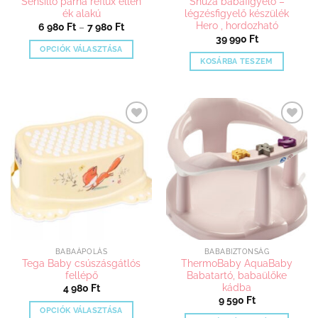
Sensillo párna reflux ellen
Snuza babafigyelő –
ék alakú
légzésfigyelő készülék
Hero , hordozható
Ártartomány:
6 980
Ft
–
7 980
Ft
6
39 990
Ft
980 Ft
OPCIÓK VÁLASZTÁSA
-
KOSÁRBA TESZEM
7
Ennek
980 Ft
a
terméknek
több
variációja
Kedvenceimhez
Kedvenceimhez
van.
adom
adom
A
változatok
a
termékoldalon
választhatók
ki
BABAÁPOLÁS
BABABIZTONSÁG
Tega Baby csúszásgátlós
ThermoBaby AquaBaby
fellépő
Babatartó, babaülőke
kádba
4 980
Ft
9 590
Ft
OPCIÓK VÁLASZTÁSA