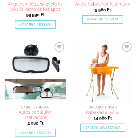
Angelcare légzésfigyelő és
Autós babatükör fejtámlára
bébiőr kamerás kétlapos
5 980
Ft
99 990
Ft
KOSÁRBA TESZEM
KOSÁRBA TESZEM
Kedvenceimhez
Kedvenceimhez
adom
adom
BABABIZTONSÁG
BABABIZTONSÁG
Autós babatükör
Babakád állvány
szélvédőre
14 980
Ft
2 980
Ft
OPCIÓK VÁLASZTÁSA
KOSÁRBA TESZEM
Ennek