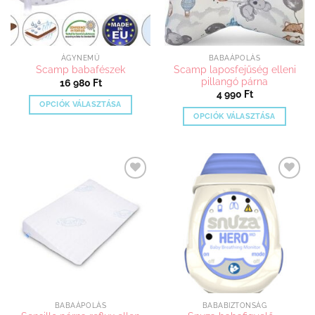
a
termékoldalon
választhatók
ki
ÁGYNEMŰ
BABAÁPOLÁS
Scamp laposfejűség elleni
Scamp babafészek
pillangó párna
16 980
Ft
4 990
Ft
OPCIÓK VÁLASZTÁSA
OPCIÓK VÁLASZTÁSA
Ennek
Ennek
a
a
terméknek
terméknek
több
több
variációja
Kedvenceimhez
Kedvenceimhez
variációja
van.
adom
adom
van.
A
A
változatok
változatok
a
a
termékoldalon
termékoldalon
választhatók
választhatók
ki
ki
BABAÁPOLÁS
BABABIZTONSÁG