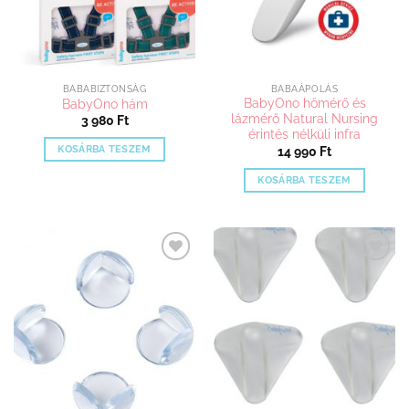
választhatók
ki
BABABIZTONSÁG
BABAÁPOLÁS
BabyOno hőmérő és
BabyOno hám
lázmérő Natural Nursing
3 980
Ft
érintés nélküli infra
KOSÁRBA TESZEM
14 990
Ft
KOSÁRBA TESZEM
Kedvenceimhez
Kedvenceimhez
adom
adom