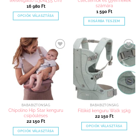
leesésgátló (130×43,5 cm)
csecsemők és gyermekek
számára
16 980
Ft
1 590
Ft
OPCIÓK VÁLASZTÁSA
KOSÁRBA TESZEM
Ennek
a
terméknek
több
variációja
Kedvenceimhez
Kedvenceimhez
van.
adom
adom
A
változatok
a
termékoldalon
választhatók
ki
BABABIZTONSÁG
BABABIZTONSÁG
Chipolino Hip Star kenguru
Fillikid kenguru Walk 15kg
csípőüléses
22 150
Ft
22 150
Ft
OPCIÓK VÁLASZTÁSA
OPCIÓK VÁLASZTÁSA
Ennek
Ennek
a