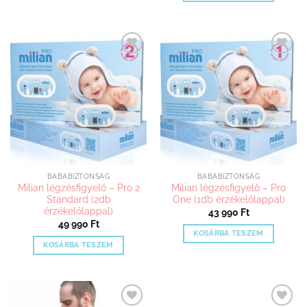
Kedvenceimhez
Kedvenceimhez
adom
adom
BABABIZTONSÁG
BABABIZTONSÁG
Milian légzésfigyelő – Pro 2
Milian légzésfigyelő – Pro
Standard (2db
One (1db érzékelőlappal)
érzékelőlappal)
43 990
Ft
49 990
Ft
KOSÁRBA TESZEM
KOSÁRBA TESZEM