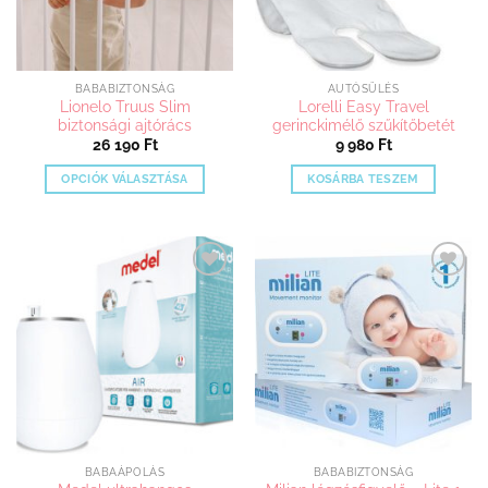
BABABIZTONSÁG
AUTÓSÜLÉS
Lionelo Truus Slim
Lorelli Easy Travel
biztonsági ajtórács
gerinckimélő szűkítőbetét
26 190
Ft
9 980
Ft
OPCIÓK VÁLASZTÁSA
KOSÁRBA TESZEM
Ennek
a
terméknek
több
Kedvenceimhez
Kedvenceimhez
variációja
adom
adom
van.
A
változatok
a
termékoldalon
választhatók
ki
BABAÁPOLÁS
BABABIZTONSÁG