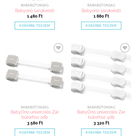
BABABIZTONSÁG
BABABIZTONSÁG
Babyono sarokvédő
Babyono sarokvédő
1 480
Ft
1 880
Ft
KOSÁRBA TESZEM
KOSÁRBA TESZEM
Kedvenceimhez
Kedvenceimhez
adom
adom
BABABIZTONSÁG
BABABIZTONSÁG
BabyOno univerzális Zár
BabyOno univerzális Zár
bútorhoz 2db
bútorhoz 4db
3 580
Ft
3 320
Ft
KOSÁRBA TESZEM
KOSÁRBA TESZEM