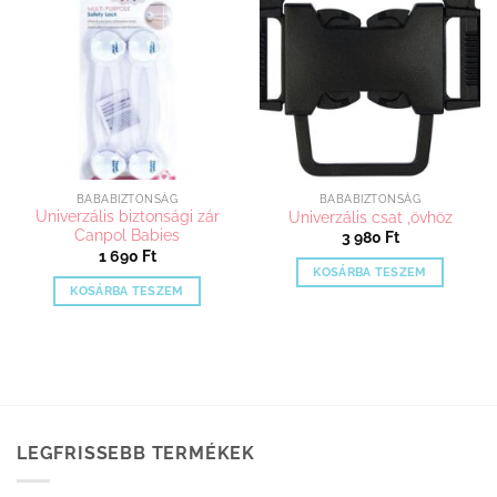
Kedvenceimhez
Kedvenceimhez
variációja
adom
adom
van.
A
változatok
a
termékoldalon
választhatók
ki
BABABIZTONSÁG
BABABIZTONSÁG
Univerzális biztonsági zár
Univerzális csat ,övhöz
Canpol Babies
3 980
Ft
1 690
Ft
KOSÁRBA TESZEM
KOSÁRBA TESZEM
LEGFRISSEBB TERMÉKEK