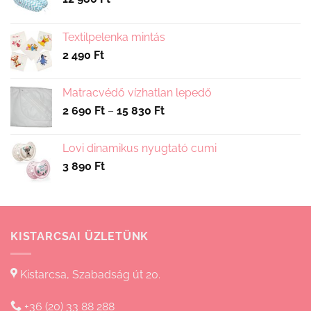
Textilpelenka mintás
2 490
Ft
Matracvédő vízhatlan lepedő
Ártartomány:
2 690
Ft
–
15 830
Ft
2
690 Ft
Lovi dinamikus nyugtató cumi
-
3 890
Ft
15
830 Ft
KISTARCSAI ÜZLETÜNK
Kistarcsa, Szabadság út 20.
+36 (20) 33 88 288