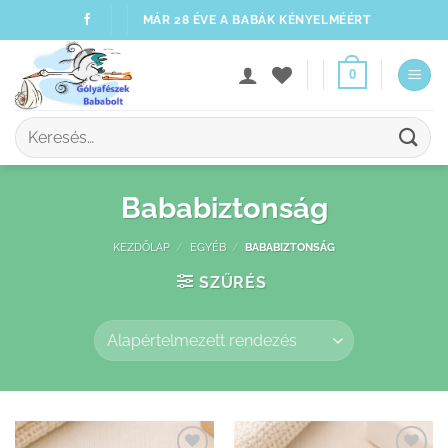
Skip
MÁR 28 ÉVE A BABÁK KÉNYELMÉÉRT
to
content
0
Keresés
a
következőre:
Bababiztonság
KEZDŐLAP
/
EGYÉB
/
BABABIZTONSÁG
SZŰRÉS