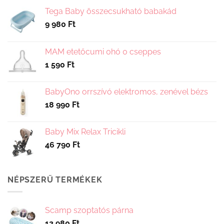
Tega Baby összecsukható babakád
9 980
Ft
MAM etetőcumi 0hó 0 cseppes
1 590
Ft
BabyOno orrszívó elektromos, zenével bézs
18 990
Ft
Baby Mix Relax Tricikli
46 790
Ft
NÉPSZERŰ TERMÉKEK
Scamp szoptatós párna
12 980
Ft