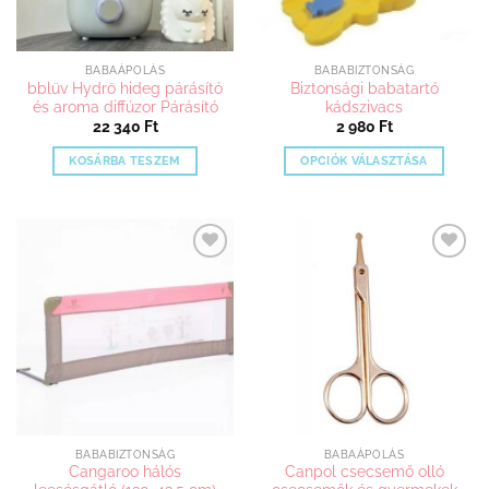
BABAÁPOLÁS
BABABIZTONSÁG
bblüv Hydrö hideg párásító
Biztonsági babatartó
és aroma diffúzor Párásító
kádszivacs
22 340
Ft
2 980
Ft
KOSÁRBA TESZEM
OPCIÓK VÁLASZTÁSA
Ennek
a
terméknek
több
Kedvenceimhez
Kedvenceimhez
variációja
adom
adom
van.
A
változatok
a
termékoldalon
választhatók
ki
BABABIZTONSÁG
BABAÁPOLÁS
Cangaroo hálós
Canpol csecsemő olló