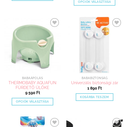
OPCIÓK VÁLASZTÁSA
Ennek
Ennek
a
a
terméknek
terméknek
több
több
variációja
Kedvenceimhez
Kedvenceimhez
variációja
van.
adom
adom
van.
A
A
változatok
változatok
a
a
termékoldalon
termékoldalon
választhatók
választhatók
ki
ki
BABAÁPOLÁS
BABABIZTONSÁG
THERMOBABY AQUAFUN
Univerzális biztonsági zár
FÜRDETŐ ÜLŐKE
1 890
Ft
9 590
Ft
KOSÁRBA TESZEM
OPCIÓK VÁLASZTÁSA
Ennek
a
terméknek
több