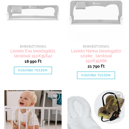
van.
adom
adom
van.
A
A
változatok
változatok
a
a
termékoldalon
termékoldalon
választhatók
választhatók
ki
ki
BABABIZTONSÁG
BABABIZTONSÁG
Lionelo Eva leesésgátló,
Lionelo Hanna leesésgátló
tárolóval 150X35X42
szürke , tárolóval
150X35X66
18 990
Ft
21 790
Ft
KOSÁRBA TESZEM
KOSÁRBA TESZEM
Kedvenceimhez
Kedvenceimhez
adom
adom