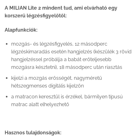
A MILIAN Lite 2 mindent tud, ami elvárható egy
korszerű légzésfigyelőtől:
Alapfunkciók:
mozgás- és légzésfigyelés, 12 másodperc
légzéskimaradás esetén hangjelzés (készülék 3 rövid
hangjelzéssel próbálja a babát erőteljesebb
mozgásra késztetni), 18 másodperc után riasztás
kijelzi a mozgás erősségét, nagyméretű
hétszegmenses digitális kijelzőn
a matracon keresztül is érzékel, bármilyen típusú
matrac alatt elhelyezhető
Hasznos tulajdonságok: