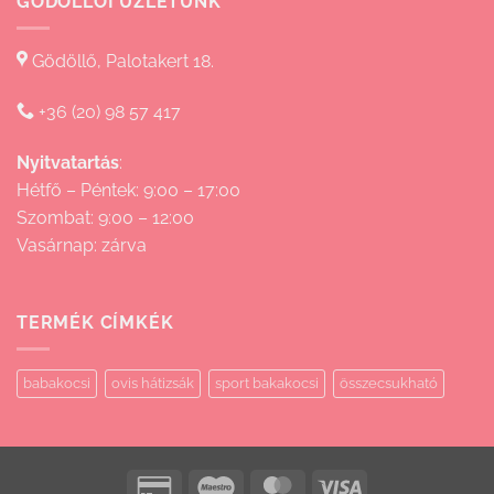
GÖDÖLLŐI ÜZLETÜNK
Gödöllő, Palotakert 18.
+36 (20) 98 57 417
Nyitvatartás
:
Hétfő – Péntek: 9:00 – 17:00
Szombat: 9:00 – 12:00
Vasárnap: zárva
TERMÉK CÍMKÉK
babakocsi
ovis hátizsák
sport bakakocsi
összecsukható
Credit
Maestro
MasterCard
Visa