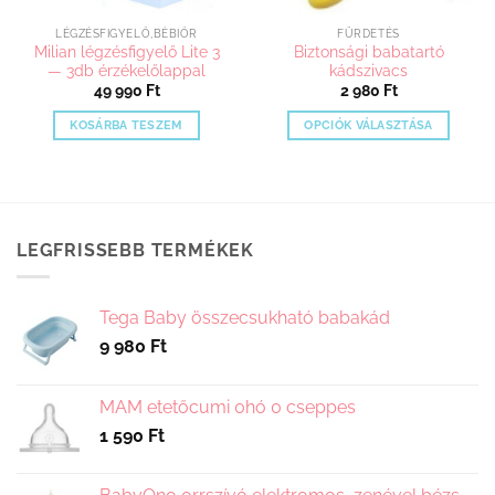
LÉGZÉSFIGYELŐ,BÉBIŐR
FÜRDETÉS
Milian légzésfigyelő Lite 3
Biztonsági babatartó
— 3db érzékelőlappal
kádszivacs
49 990
Ft
2 980
Ft
KOSÁRBA TESZEM
OPCIÓK VÁLASZTÁSA
Ennek
a
terméknek
több
variációja
LEGFRISSEBB TERMÉKEK
van.
A
változatok
Tega Baby összecsukható babakád
a
9 980
Ft
termékoldalon
választhatók
ki
MAM etetőcumi 0hó 0 cseppes
1 590
Ft