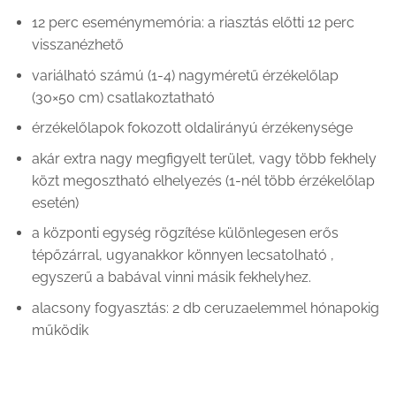
12 perc eseménymemória: a riasztás előtti 12 perc
visszanézhető
variálható számú (1-4) nagyméretű érzékelőlap
(30×50 cm) csatlakoztatható
érzékelőlapok fokozott oldalirányú érzékenysége
akár extra nagy megfigyelt terület, vagy több fekhely
közt megosztható elhelyezés (1-nél több érzékelőlap
esetén)
a központi egység rögzítése különlegesen erős
tépőzárral, ugyanakkor könnyen lecsatolható ,
egyszerű a babával vinni másik fekhelyhez.
alacsony fogyasztás: 2 db ceruzaelemmel hónapokig
működik