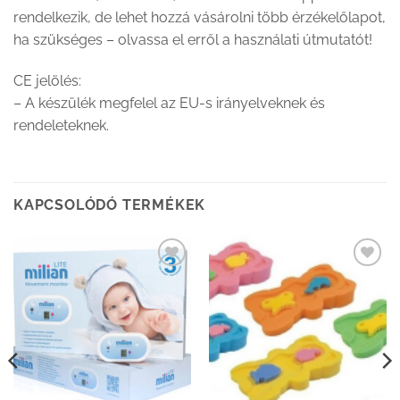
rendelkezik, de lehet hozzá vásárolni több érzékelőlapot,
ha szükséges – olvassa el erről a használati útmutatót!
CE jelölés:
– A készülék megfelel az EU-s irányelveknek és
rendeleteknek.
KAPCSOLÓDÓ TERMÉKEK
Kedvenceimhez
Kedvenceimhez
adom
adom