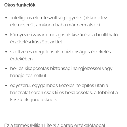
Okos funkciók:
intelligens elemfeszültség figyelés (akkor jelez
elemcserét, amikor a baba már nem alszik)
környezeti zavaró mozgások kiszűrése a beállítható
érzékelési küszöbszinttel
szoftveres megoldások a biztonságos érzékelés
érdekében
be- és kikapcsolás biztonsági hangjelzéssel vagy
hangjelzés nélkül
egyszerű, egygombos kezelés: telepítés után a
használat során csak ki és bekapcsolás, a többiről a
készülék gondoskodik
Ez a termék (Milian Lite 2) 2 darab érzékelőlappal