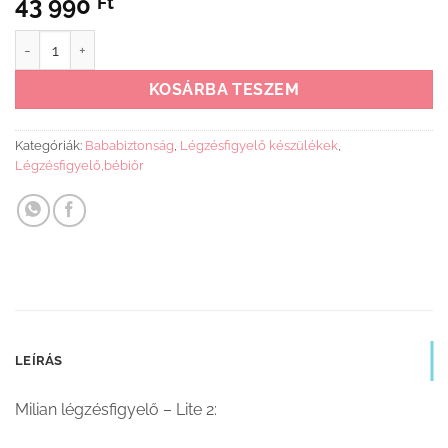
43 990
Ft
Milian légzésfigyelő - Lite 2 (2db érzékelőlappal) mennyiség
KOSÁRBA TESZEM
Kategóriák:
Bababiztonság
,
Légzésfigyelő készülékek
,
Légzésfigyelő,bébiőr
LEÍRÁS
Milian légzésfigyelő – Lite 2: