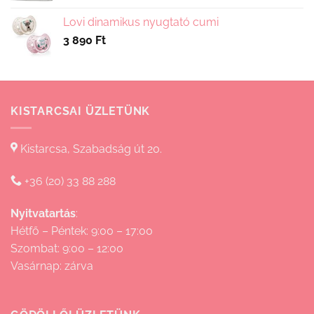
690 Ft
Lovi dinamikus nyugtató cumi
-
3 890
Ft
15
830 Ft
KISTARCSAI ÜZLETÜNK
Kistarcsa, Szabadság út 20.
+36 (20) 33 88 288
Nyitvatartás
:
Hétfő – Péntek: 9:00 – 17:00
Szombat: 9:00 – 12:00
Vasárnap: zárva