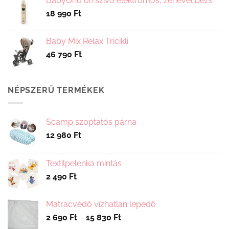
BabyOno orrszívó elektromos, zenével bézs
18 990
Ft
Baby Mix Relax Tricikli
46 790
Ft
NÉPSZERŰ TERMÉKEK
Scamp szoptatós párna
12 980
Ft
Textilpelenka mintás
2 490
Ft
Matracvédő vízhatlan lepedő
Ártartomány:
2 690
Ft
–
15 830
Ft
2