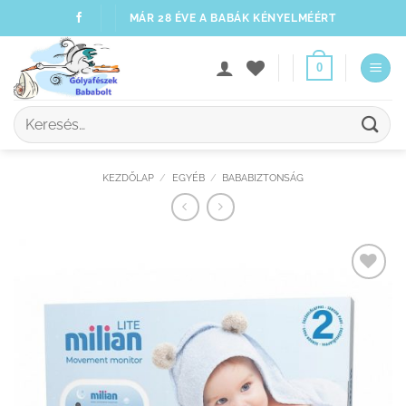
Skip
MÁR 28 ÉVE A BABÁK KÉNYELMÉÉRT
to
content
0
Keresés
a
következőre:
KEZDŐLAP
/
EGYÉB
/
BABABIZTONSÁG
Kedvenceimhez
adom