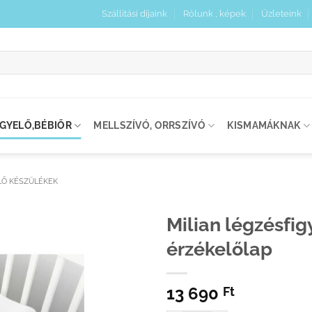
Szállítási díjaink
Rólunk , képek
Üzleteink
:
IGYELŐ,BÉBIŐR
MELLSZÍVÓ, ORRSZÍVÓ
KISMAMÁKNAK
LŐ KÉSZÜLÉKEK
Milian légzésfig
érzékelőlap
Kedvenceimhez
adom
13 690
Ft