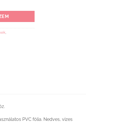
ap mennyiség
ZEM
kek
,
öz.
sználatos PVC fólia. Nedves, vizes