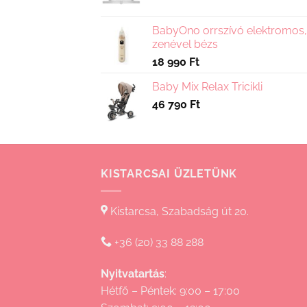
BabyOno orrszívó elektromos,
zenével bézs
18 990
Ft
Baby Mix Relax Tricikli
46 790
Ft
KISTARCSAI ÜZLETÜNK
Kistarcsa, Szabadság út 20.
+36 (20) 33 88 288
Nyitvatartás
:
Hétfő – Péntek: 9:00 – 17:00