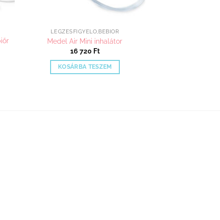
LÉGZÉSFIGYELŐ,BÉBIŐR
iőr
Medel Air Mini inhalátor
16 720
Ft
KOSÁRBA TESZEM