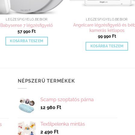
LÉGZÉSFIGYELŐ,BÉBIŐR
LÉGZÉSFIGYELŐ,BÉBIŐR
Angelcare légzésfigyelő és béb
Babysense 7 légzésfigyelő
kamerás kétlapos
57 990
Ft
99 990
Ft
KOSÁRBA TESZEM
KOSÁRBA TESZEM
NÉPSZERŰ TERMÉKEK
Scamp szoptatós párna
12 980
Ft
Textilpelenka mintás
s
2 490
Ft