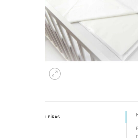
K
LEÍRÁS
r