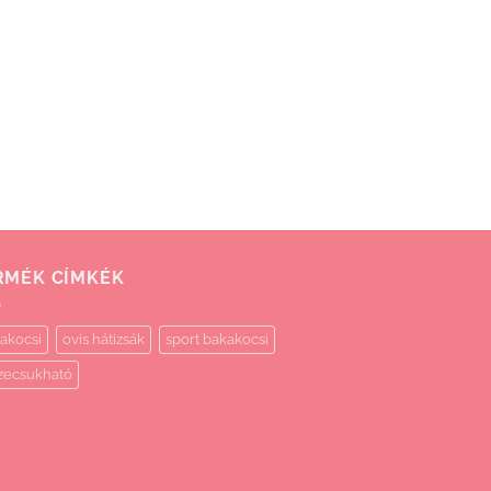
RMÉK CÍMKÉK
akocsi
ovis hátizsák
sport bakakocsi
zecsukható