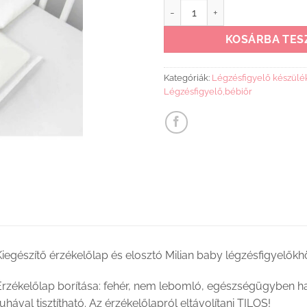
Milian légzésfigyelő érzékelől
KOSÁRBA TES
Kategóriák:
Légzésfigyelő készülé
Légzésfigyelő,bébiőr
iegészítő érzékelőlap és elosztó Milian baby légzésfigyelőkh
Érzékelőlap borítása: fehér, nem lebomló, egészségügyben ha
uhával tisztítható. Az érzékelőlapról eltávolítani TILOS!