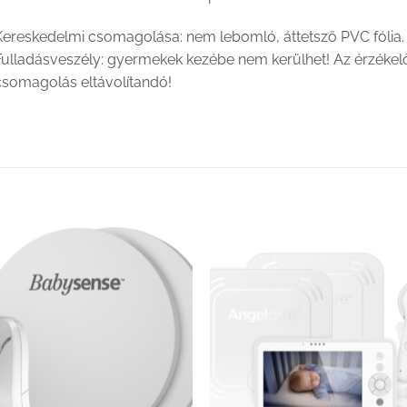
ereskedelmi csomagolása: nem lebomló, áttetsző PVC fólia. N
Fulladásveszély: gyermekek kezébe nem kerülhet! Az érzékelől
csomagolás eltávolítandó!
Kedvenceimhez
Kedvenceim
adom
adom