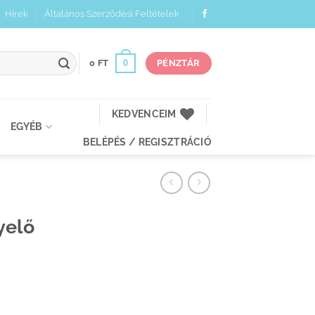
Hírek
Általános Szerződési Feltételek
0
0
FT
PÉNZTÁR
KEDVENCEIM
EGYÉB
BELÉPÉS / REGISZTRÁCIÓ
yelő