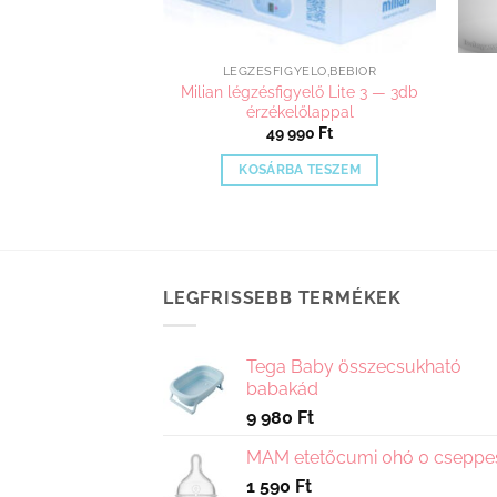
YELŐ,BÉBIŐR
LÉGZÉSFIGYELŐ,BÉBIŐR
yelő – Lite 1 (1db
Milian légzésfigyelő Lite 3 — 3db
lőlappal)
érzékelőlappal
990
Ft
49 990
Ft
A TESZEM
KOSÁRBA TESZEM
LEGFRISSEBB TERMÉKEK
Tega Baby összecsukható
babakád
9 980
Ft
MAM etetőcumi 0hó 0 cseppe
1 590
Ft