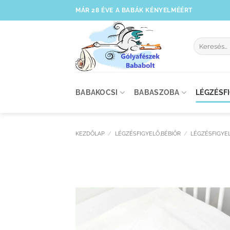
Skip
MÁR 28 ÉVE A BABÁK KÉNYELMÉÉRT
to
content
Keresés
a
következőre
BABAKOCSI
BABASZOBA
LÉGZÉSF
KEZDŐLAP
/
LÉGZÉSFIGYELŐ,BÉBIŐR
/
LÉGZÉSFIGYE