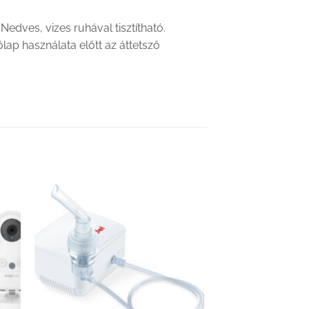
edves, vizes ruhával tisztítható.
ap használata előtt az áttetsző
hez
Kedvenceimhez
adom