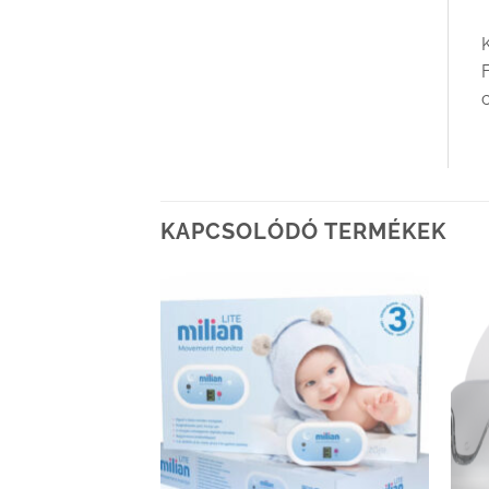
K
KAPCSOLÓDÓ TERMÉKEK
Kedvenceimhez
Kedvenceimhez
adom
adom