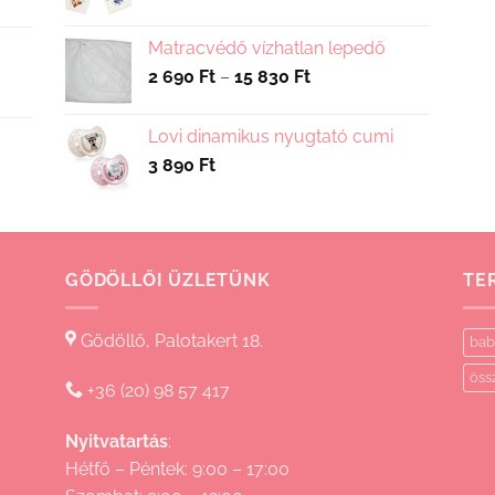
Matracvédő vízhatlan lepedő
Ártartomány:
2 690
Ft
–
15 830
Ft
2
690 Ft
Lovi dinamikus nyugtató cumi
-
3 890
Ft
15
830 Ft
GÖDÖLLŐI ÜZLETÜNK
TE
Gödöllő, Palotakert 18.
bab
öss
+36 (20) 98 57 417
Nyitvatartás
:
Hétfő – Péntek: 9:00 – 17:00