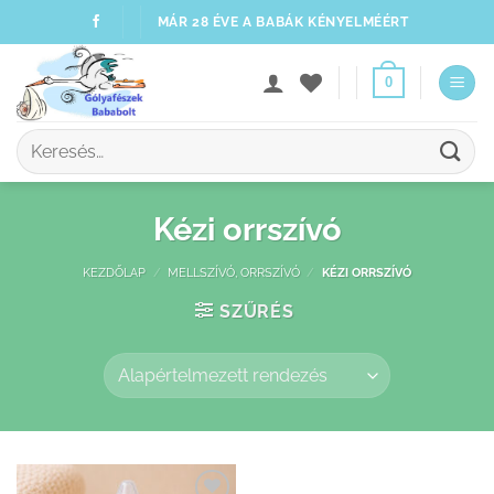
Skip
MÁR 28 ÉVE A BABÁK KÉNYELMÉÉRT
to
content
0
Keresés
a
következőre:
Kézi orrszívó
KEZDŐLAP
/
MELLSZÍVÓ, ORRSZÍVÓ
/
KÉZI ORRSZÍVÓ
SZŰRÉS