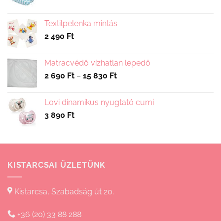
Textilpelenka mintás
2 490
Ft
Matracvédő vízhatlan lepedő
Ártartomány:
2 690
Ft
–
15 830
Ft
2
690 Ft
Lovi dinamikus nyugtató cumi
-
3 890
Ft
15
830 Ft
KISTARCSAI ÜZLETÜNK
Kistarcsa, Szabadság út 20.
+36 (20) 33 88 288