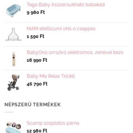
Tega Baby összecsukható babakád
termékoldalon
9 980
Ft
választhatók
ki
MAM etetőcumi 0hó 0 cseppes
1 590
Ft
BabyOno orrszívó elektromos, zenével bézs
18 990
Ft
Baby Mix Relax Tricikli
46 790
Ft
NÉPSZERŰ TERMÉKEK
Scamp szoptatós párna
12 980
Ft