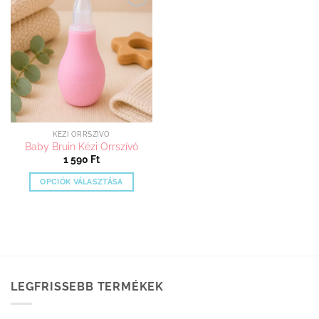
Kedvenceimhez
adom
KÉZI ORRSZÍVÓ
Baby Bruin Kézi Orrszívó
1 590
Ft
OPCIÓK VÁLASZTÁSA
Ennek
a
terméknek
több
variációja
van.
LEGFRISSEBB TERMÉKEK
A
változatok
a