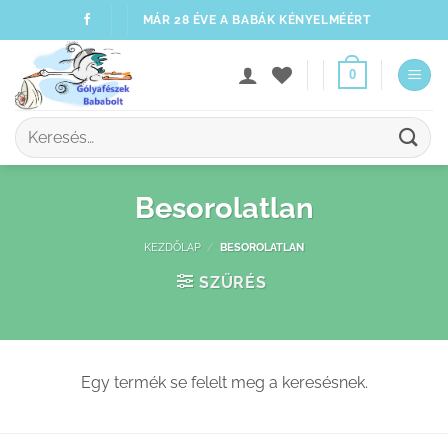
Skip
MÁR 28 ÉVE A BABÁK KÉNYELMÉÉRT
to
content
0
Keresés
a
következőre:
Besorolatlan
KEZDŐLAP
/
BESOROLATLAN
SZŰRÉS
Egy termék se felelt meg a keresésnek.