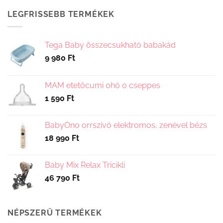
LEGFRISSEBB TERMÉKEK
Tega Baby összecsukható babakád
9 980
Ft
MAM etetőcumi 0hó 0 cseppes
1 590
Ft
BabyOno orrszívó elektromos, zenével bézs
18 990
Ft
Baby Mix Relax Tricikli
46 790
Ft
NÉPSZERŰ TERMÉKEK