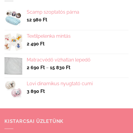
Scamp szoptatós párna
12 980
Ft
Textilpelenka mintás
2 490
Ft
Matracvédő vízhatlan lepedő
Ártartomány:
2 690
Ft
–
15 830
Ft
2
690 Ft
Lovi dinamikus nyugtató cumi
-
3 890
Ft
15
830 Ft
KISTARCSAI ÜZLETÜNK