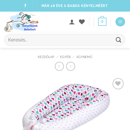
Skip
MÁR 28 ÉVE A BABÁK KÉNYELMÉÉRT
to
content
0
Keresés
a
következőre:
KEZDŐLAP
/
EGYÉB
/
ÁGYNEMŰ
Kedvenceimhez
adom