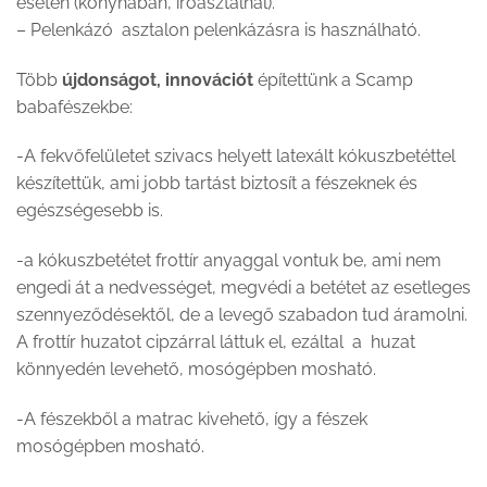
esetén (konyhában, íróasztalnál).
– Pelenkázó asztalon pelenkázásra is használható.
Több
újdonságot, innovációt
építettünk a Scamp
babafészekbe:
-A fekvőfelületet szivacs helyett latexált kókuszbetéttel
készítettük, ami jobb tartást biztosít a fészeknek és
egészségesebb is.
-a kókuszbetétet frottír anyaggal vontuk be, ami nem
engedi át a nedvességet, megvédi a betétet az esetleges
szennyeződésektől, de a levegő szabadon tud áramolni.
A frottír huzatot cipzárral láttuk el, ezáltal a huzat
könnyedén levehető, mosógépben mosható.
-A fészekből a matrac kivehető, így a fészek
mosógépben mosható.