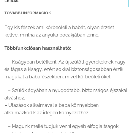
LEÍRÁS
TOVÁBBI INFORMÁCIÓK
Egy kis fészek ami körbeöleli a babát, olyan érzést
keltve, mintha az anyuka pocakjában lenne.
Többfunkciósan használható:
– Kiságyban betétként. Az újszülött gyerekeknek nagy
és tágas a kiságy, ezért sokkal biztonságosabban érzik
magukat a babafészekben, mivel körbeöleli őket.
– Szülők ágyában a nyugodtabb, biztonságos éjszakai
alváshoz.
– Utazások alkalmával a baba könnyebben
alkalmazkodik az idegen környezethez.
– Magunk mellé tudjuk venni egyéb elfoglaltságok