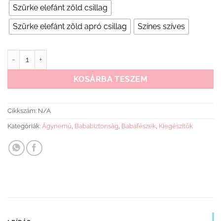
Szürke elefánt zöld csillag
Szürke elefánt zöld apró csillag
Színes szíves
Scamp babafészek mennyiség
KOSÁRBA TESZEM
Cikkszám:
N/A
Kategóriák:
Ágynemű
,
Bababiztonság
,
Babafészek
,
Kiegészítők