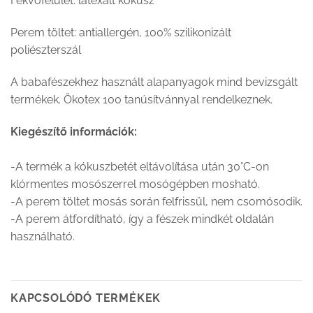
Fekvőfelület: latexált kókusz
Perem töltet: antiallergén, 100% szilikonizált
poliészterszál
A babafészekhez használt alapanyagok mind bevizsgált
termékek. Ökotex 100 tanúsítvánnyal rendelkeznek.
Kiegészítő információk:
-A termék a kókuszbetét eltávolítása után 30°C-on
klórmentes mosószerrel mosógépben mosható.
-A perem töltet mosás során felfrissül, nem csomósodik.
-A perem átfordítható, így a fészek mindkét oldalán
használható.
KAPCSOLÓDÓ TERMÉKEK