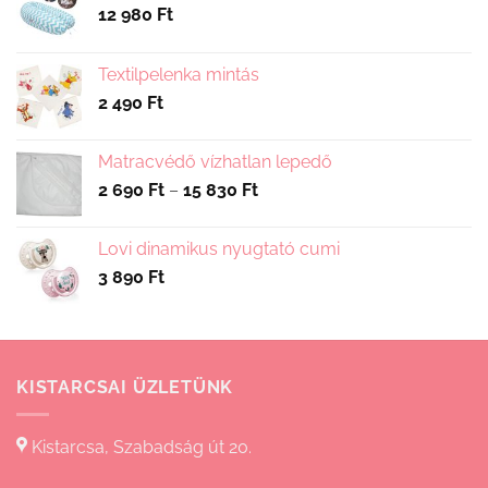
12 980
Ft
Textilpelenka mintás
2 490
Ft
Matracvédő vízhatlan lepedő
Ártartomány:
2 690
Ft
–
15 830
Ft
2
690 Ft
Lovi dinamikus nyugtató cumi
-
3 890
Ft
15
830 Ft
KISTARCSAI ÜZLETÜNK
Kistarcsa, Szabadság út 20.