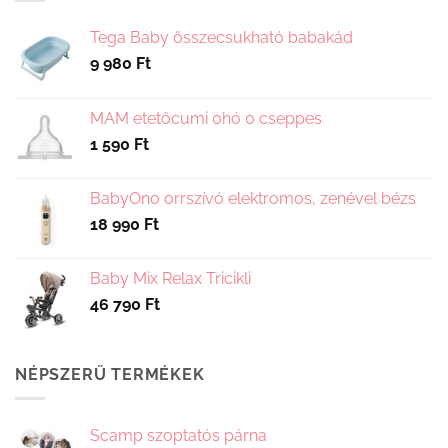
A
változatok
Tega Baby összecsukható babakád
a
9 980
Ft
termékoldalon
választhatók
ki
MAM etetőcumi 0hó 0 cseppes
1 590
Ft
BabyOno orrszívó elektromos, zenével bézs
18 990
Ft
Baby Mix Relax Tricikli
46 790
Ft
NÉPSZERŰ TERMÉKEK
Scamp szoptatós párna