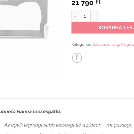
21 790
Ft
Lionelo Hanna leesésgátló szür
KOSÁRBA TES
Kategóriák:
Bababiztonság
,
Kiegész
Lionelo Hanna leesésgátló:
Az egyik legmagasabb leesésgátló a piacon – magassága