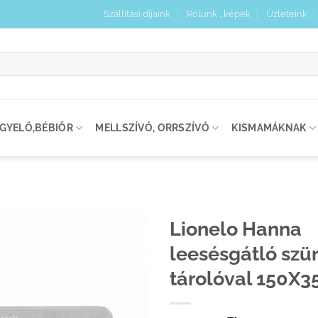
Szállítási díjaink
Rólunk , képek
Üzleteink
:
IGYELŐ,BÉBIŐR
MELLSZÍVÓ, ORRSZÍVÓ
KISMAMÁKNAK
Lionelo Hanna
leesésgátló szür
Kedvenceimhez
adom
tárolóval 150X3