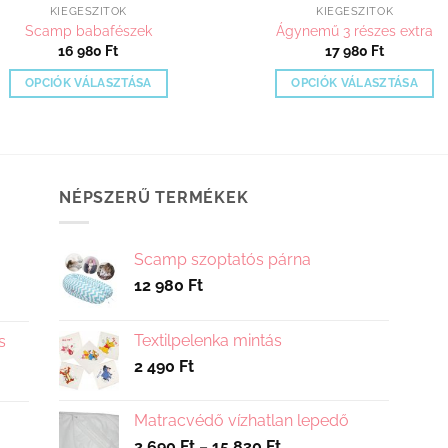
KIEGÉSZÍTŐK
KIEGÉSZÍTŐK
Scamp babafészek
Ágynemű 3 részes extra
16 980
Ft
17 980
Ft
OPCIÓK VÁLASZTÁSA
OPCIÓK VÁLASZTÁSA
Ennek
Ennek
a
a
terméknek
terméknek
több
több
NÉPSZERŰ TERMÉKEK
variációja
variációja
van.
van.
A
A
Scamp szoptatós párna
változatok
változatok
12 980
Ft
a
a
termékoldalon
termékoldalo
választhatók
választhatók
Textilpelenka mintás
s
ki
ki
2 490
Ft
Matracvédő vízhatlan lepedő
Ártartomány:
2 690
Ft
–
15 830
Ft