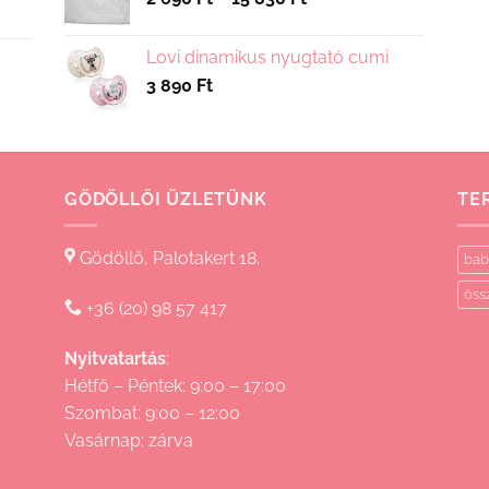
2
690 Ft
Lovi dinamikus nyugtató cumi
-
3 890
Ft
15
830 Ft
GÖDÖLLŐI ÜZLETÜNK
TE
Gödöllő, Palotakert 18.
bab
öss
+36 (20) 98 57 417
Nyitvatartás
:
Hétfő – Péntek: 9:00 – 17:00
Szombat: 9:00 – 12:00
Vasárnap: zárva