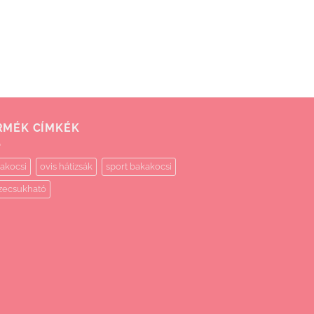
RMÉK CÍMKÉK
akocsi
ovis hátizsák
sport bakakocsi
zecsukható