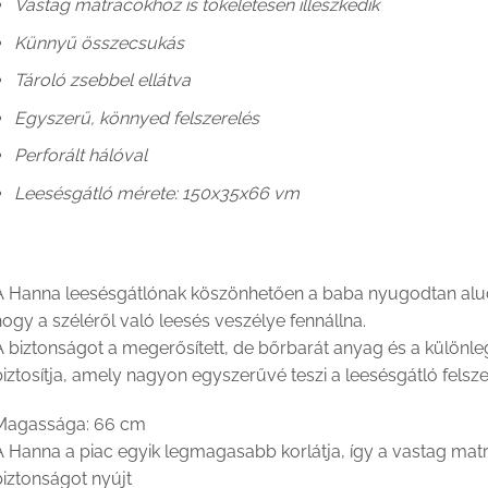
Vastag matracokhoz is tökéletesen illeszkedik
Künnyű összecsukás
Tároló zsebbel ellátva
Egyszerű, könnyed felszerelés
Perforált hálóval
Leesésgátló mérete: 150x35x66 vm
A Hanna leesésgátlónak köszönhetően a baba nyugodtan aludh
ogy a széléről való leesés veszélye fennállna.
A biztonságot a megerősített, de bőrbarát anyag és a különl
iztosítja, amely nagyon egyszerűvé teszi a leesésgátló felsze
Magassága: 66 cm
 Hanna a piac egyik legmagasabb korlátja, így a vastag matrac
biztonságot nyújt