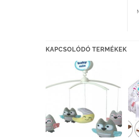
KAPCSOLÓDÓ TERMÉKEK
Kedvenceimhez
Kedvenceimhez
adom
adom