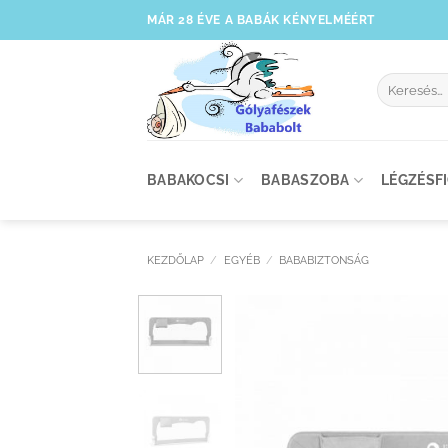
Skip
MÁR 28 ÉVE A BABÁK KÉNYELMÉÉRT
to
content
Keresés
a
következőre
BABAKOCSI
BABASZOBA
LÉGZÉSF
KEZDŐLAP
/
EGYÉB
/
BABABIZTONSÁG