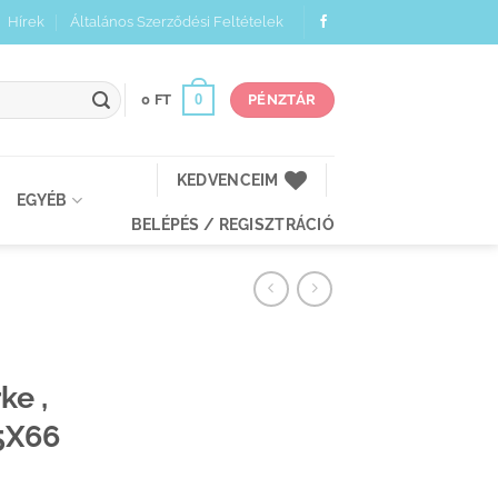
Hírek
Általános Szerződési Feltételek
0
0
FT
PÉNZTÁR
KEDVENCEIM
EGYÉB
BELÉPÉS / REGISZTRÁCIÓ
ke ,
5X66