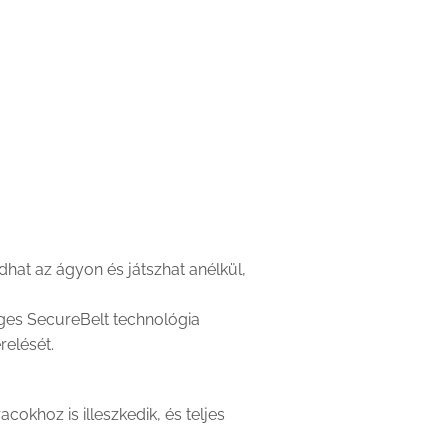
at az ágyon és játszhat anélkül,
eges SecureBelt technológia
relését.
okhoz is illeszkedik, és teljes