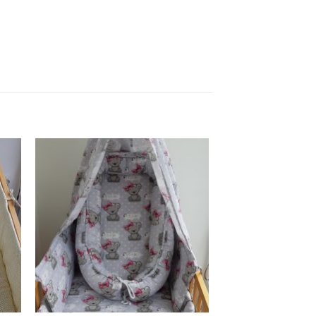
hez
Kedvenceimhez
adom