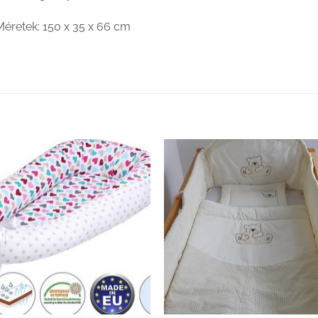
Méretek: 150 x 35 x 66 cm
Kedvenceimhez
Kedvenceim
adom
adom