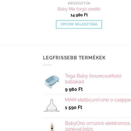
ÉSZÍTŐK
KIEGÉSZÍTŐK
gyhoz Toldalék
Baby Mix forgó zenélő
ac 60 x 50 cm
14 980
Ft
600
Ft
OPCIÓK VÁLASZTÁSA
A TESZEM
Ennek
a
terméknek
több
LEGFRISSEBB TERMÉKEK
variációja
van.
A
Tega Baby összecsukható
változatok
babakád
a
9 980
Ft
termékoldalon
választhatók
MAM etetőcumi 0hó 0 cseppe
ki
1 590
Ft
BabyOno orrszívó elektromos,
zenével bézs