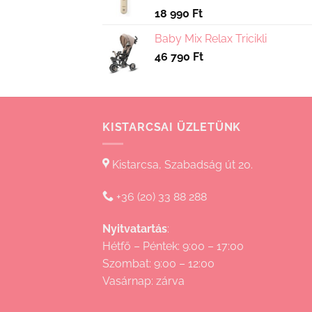
18 990
Ft
Baby Mix Relax Tricikli
46 790
Ft
KISTARCSAI ÜZLETÜNK
Kistarcsa, Szabadság út 20.
+36 (20) 33 88 288
Nyitvatartás
:
Hétfő – Péntek: 9:00 – 17:00
Szombat: 9:00 – 12:00
Vasárnap: zárva