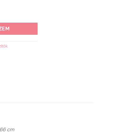
ke , tárolóval 150X35X66 mennyiség
ZEM
ítők
 66 cm