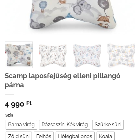
Scamp laposfejűség elleni pillangó
párna
4 990
Ft
Szín
Barna virág
Rózsaszín-Kék virág
Szürke süni
Zöld süni
Felhős
Hőlégballonos
Koala