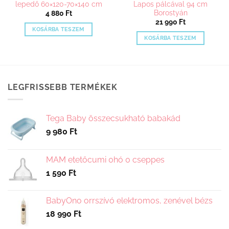
lepedő 60×120-70×140 cm
Lapos pálcával 94 cm
Borostyán
tomány:
4 880
Ft
21 990
Ft
t
KOSÁRBA TESZEM
KOSÁRBA TESZEM
LEGFRISSEBB TERMÉKEK
Tega Baby összecsukható babakád
9 980
Ft
MAM etetőcumi 0hó 0 cseppes
1 590
Ft
BabyOno orrszívó elektromos, zenével bézs
18 990
Ft