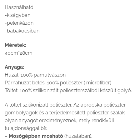
Használható:
-kiságyban
-pelenkázon
-babakocsiban
Méretek:
40cm*28cm
Anyaga:
Huzat: 100% pamutvászon
Párnahuzat bélés: 100% poliészter ( microfiber)
Töltet: 100% szilikonizált poliészterszálból készült golyó.
A töltet szilikonizált poliészter. Az aprócska poliészter
gombolyagok és a terjedelmesített poliészter szálak
olyan anyagot eredményeznek, mely rendkívüli
tulajdonsággal bír.
–
Mosógépben
mosható
(huzatában).