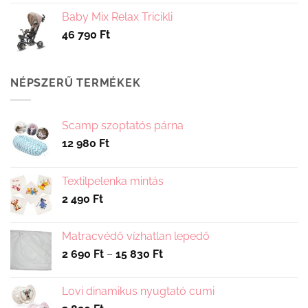
Baby Mix Relax Tricikli
46 790
Ft
NÉPSZERŰ TERMÉKEK
Scamp szoptatós párna
12 980
Ft
Textilpelenka mintás
2 490
Ft
Matracvédő vízhatlan lepedő
Ártartomány:
2 690
Ft
–
15 830
Ft
2
690 Ft
Lovi dinamikus nyugtató cumi
-