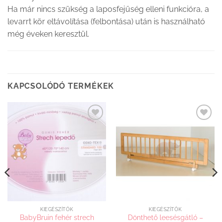
Ha már nincs szükség a laposfejűség elleni funkcióra, a
levarrt kör eltávolítása (felbontása) után is használható
még éveken keresztül.
KAPCSOLÓDÓ TERMÉKEK
Kedvenceimhez
Kedvenceimhez
adom
adom
KIEGÉSZÍTŐK
KIEGÉSZÍTŐK
BabyBruin fehér strech
Dönthető leesésgátló –