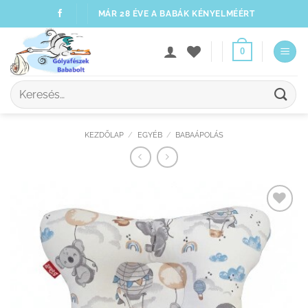
Skip
MÁR 28 ÉVE A BABÁK KÉNYELMÉÉRT
to
content
0
Keresés
a
következőre:
KEZDŐLAP
/
EGYÉB
/
BABAÁPOLÁS
Kedvenceimhez
adom