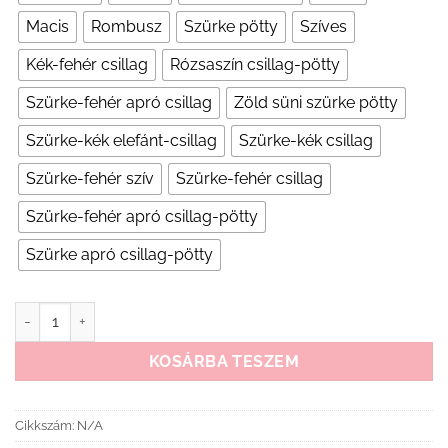
Macis
Rombusz
Szürke pötty
Szíves
Kék-fehér csillag
Rózsaszín csillag-pötty
Szürke-fehér apró csillag
Zöld süni szürke pötty
Szürke-kék elefánt-csillag
Szürke-kék csillag
Szürke-fehér szív
Szürke-fehér csillag
Szürke-fehér apró csillag-pötty
Szürke apró csillag-pötty
Scamp laposfejűség elleni pillangó párna mennyiség
KOSÁRBA TESZEM
Cikkszám:
N/A