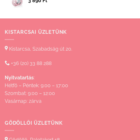
3 890
Ft
15
830 Ft
KISTARCSAI ÜZLETÜNK
Kistarcsa, Szabadság út 20.
+36 (20) 33 88 288
Nyitvatartás
:
Hétfő – Péntek: 9:00 – 17:00
Szombat: 9:00 – 12:00
Vasárnap: zárva
GÖDÖLLŐI ÜZLETÜNK
Gödöllő, Palotakert 18.