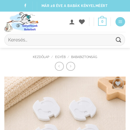
Skip
MÁR 28 ÉVE A BABÁK KÉNYELMÉÉRT
to
content
0
Keresés
a
következőre:
KEZDŐLAP
/
EGYÉB
/
BABABIZTONSÁG
Kedvenceimhez
adom