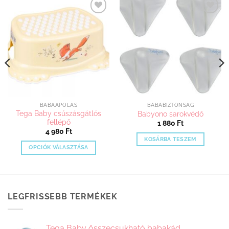
Kedvenceimhez
Kedvenceimhez
adom
adom
BABAÁPOLÁS
BABABIZTONSÁG
Tega Baby csúszásgátlós
Babyono sarokvédő
fellépő
1 880
Ft
4 980
Ft
KOSÁRBA TESZEM
OPCIÓK VÁLASZTÁSA
Ennek
a
terméknek
több
LEGFRISSEBB TERMÉKEK
variációja
van.
A
Tega Baby összecsukható babakád