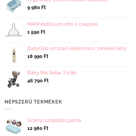
változatok
9 980
Ft
a
termékoldalon
választhatók
MAM etetőcumi 0hó 0 cseppes
ki
1 590
Ft
BabyOno orrszívó elektromos, zenével bézs
18 990
Ft
Baby Mix Relax Tricikli
46 790
Ft
NÉPSZERŰ TERMÉKEK
Scamp szoptatós párna
12 980
Ft