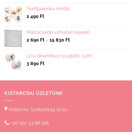
Textilpelenka mintás
2 490
Ft
Matracvédő vízhatlan lepedő
Ártartomány:
2 690
Ft
–
15 830
Ft
2
690 Ft
Lovi dinamikus nyugtató cumi
-
3 890
Ft
15
830 Ft
KISTARCSAI ÜZLETÜNK
Kistarcsa, Szabadság út 20.
+36 (20) 33 88 288