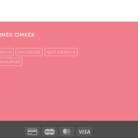
RMÉK CÍMKÉK
akocsi
ovis hátizsák
sport bakakocsi
zecsukható
Credit
Maestro
MasterCard
Visa