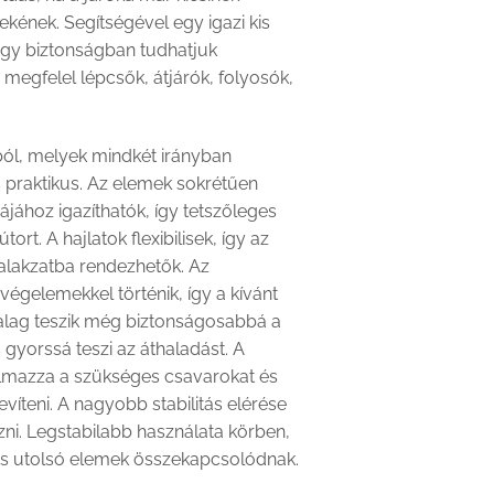
kének. Segítségével egy igazi kis
ogy biztonságban tudhatjuk
megfelel lépcsők, átjárók, folyosók,
óból, melyek mindkét irányban
 praktikus. Az elemek sokrétűen
ájához igazíthatók, így tetszőleges
rt. A hajlatok flexibilisek, így az
alakzatba rendezhetők. Az
égelemekkel történik, így a kívánt
szalag teszik még biztonságosabbá a
 gyorssá teszi az áthaladást. A
talmazza a szükséges csavarokat és
evíteni. A nagyobb stabilitás elérése
ni. Legstabilabb használata körben,
 és utolsó elemek összekapcsolódnak.