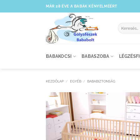
Skip
MÁR 28 ÉVE A BABÁK KÉNYELMÉÉRT
to
content
Keresés
a
következőre
BABAKOCSI
BABASZOBA
LÉGZÉSF
KEZDŐLAP
/
EGYÉB
/
BABABIZTONSÁG