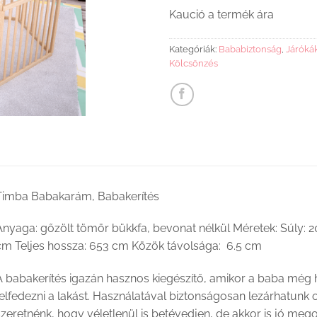
Kaució a termék ára
Kategóriák:
Bababiztonság
,
Járóká
Kölcsönzés
Timba Babakarám, Babakerítés
Anyaga: gőzölt tömör bükkfa, bevonat nélkül Méretek: Súly: 
cm Teljes hossza: 653 cm Közök távolsága: 6.5 cm
 babakerítés igazán hasznos kiegészítő, amikor a baba még h
felfedezni a lakást. Használatával biztonságosan lezárhatunk
zeretnénk, hogy véletlenül is betévedjen, de akkor is jó mego