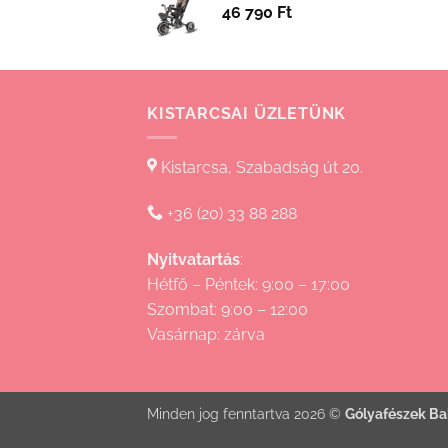
46 790
Ft
KISTARCSAI ÜZLETÜNK
Kistarcsa, Szabadság út 20.
+36 (20) 33 88 288
Nyitvatartás
:
Hétfő – Péntek: 9:00 – 17:00
Szombat: 9:00 – 12:00
Vasárnap: zárva
Minden jog fenntartva 2026 ©
Gólyafészek Ba