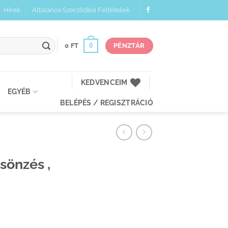
Hírek
Általános Szerződési Feltételek
0
0
FT
PÉNZTÁR
KEDVENCEIM
EGYÉB
BELÉPÉS / REGISZTRÁCIÓ
sönzés ,