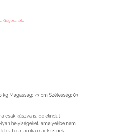
k
,
Kiegészítők
,
20 kg Magasság: 73 cm Szélesség: 83
a csak kúszva is, de elindul
 olyan helyiségeket, amelyekbe nem
ldás, ha a járóka már kicsinek