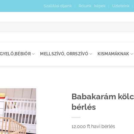
Szállítási díjaink
Rólunk , képek
Üzleteink
:
IGYELŐ,BÉBIŐR
MELLSZÍVÓ, ORRSZÍVÓ
KISMAMÁKNAK
Babakarám kölc
bérlés
Kedvenceimhez
adom
12.000 ft havi bérlés