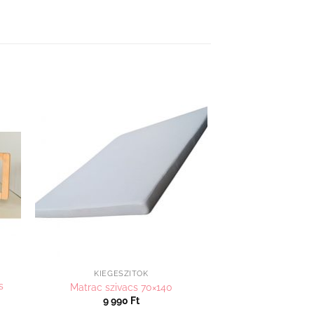
hez
Kedvenceimhez
adom
KIEGÉSZÍTŐK
s
Matrac szivacs 70×140
9 990
Ft