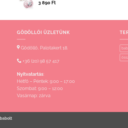
3 890
Ft
15
830 Ft
GÖDÖLLŐI ÜZLETÜNK
TE
Gödöllő, Palotakert 18.
bab
öss
+36 (20) 98 57 417
Nyitvatartás
:
Hétfő – Péntek: 9:00 – 17:00
Szombat: 9:00 – 12:00
Vasárnap: zárva
babolt