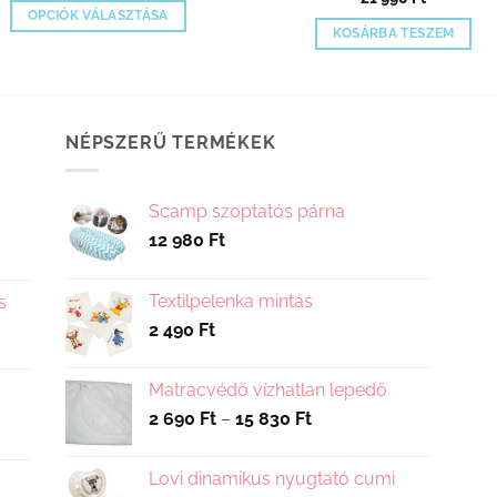
OPCIÓK VÁLASZTÁSA
KOSÁRBA TESZEM
Ennek
a
terméknek
több
NÉPSZERŰ TERMÉKEK
variációja
van.
A
Scamp szoptatós párna
változatok
12 980
Ft
a
termékoldalon
választhatók
Textilpelenka mintás
s
ki
2 490
Ft
Matracvédő vízhatlan lepedő
Ártartomány:
2 690
Ft
–
15 830
Ft
2
690 Ft
Lovi dinamikus nyugtató cumi
-