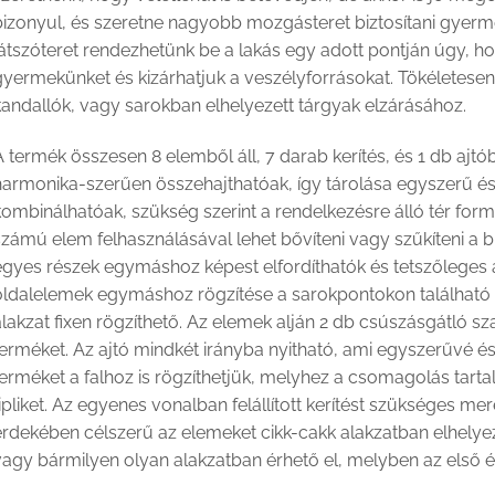
bizonyul, és szeretne nagyobb mozgásteret biztosítani gyerme
játszóteret rendezhetünk be a lakás egy adott pontján úgy, h
yermekünket és kizárhatjuk a veszélyforrásokat. Tökéletesen 
kandallók, vagy sarokban elhelyezett tárgyak elzárásához.
 termék összesen 8 elemből áll, 7 darab kerítés, és 1 db ajt
harmonika-szerűen összehajthatóak, így tárolása egyszerű és
ombinálhatóak, szükség szerint a rendelkezésre álló tér form
zámú elem felhasználásával lehet bővíteni vagy szűkíteni a búto
egyes részek egymáshoz képest elfordíthatók és tetszőleges 
oldalelemek egymáshoz rögzítése a sarokpontokon található v
lakzat fixen rögzíthető. Az elemek alján 2 db csúszásgátló 
erméket. Az ajtó mindkét irányba nyitható, ami egyszerűvé és
terméket a falhoz is rögzíthetjük, melyhez a csomagolás tar
ipliket. Az egyenes vonalban felállított kerítést szükséges mer
érdekében célszerű az elemeket cikk-cakk alakzatban elhelyez
vagy bármilyen olyan alakzatban érhető el, melyben az első