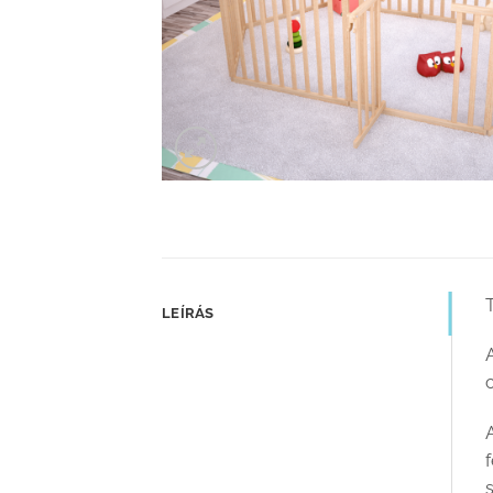
LEÍRÁS
A
s