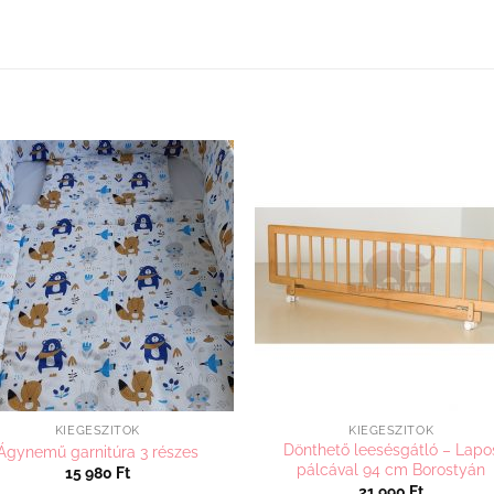
Kedvenceimhez
Kedvenceim
adom
adom
KIEGÉSZÍTŐK
KIEGÉSZÍTŐK
Dönthető leesésgátló – Lapo
Ágynemű garnitúra 3 részes
pálcával 94 cm Borostyán
15 980
Ft
21 990
Ft