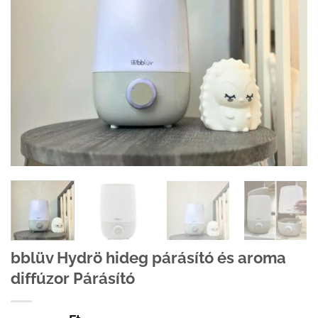
bblüv Hydrö hideg párásító és aroma
diffúzor Párásító