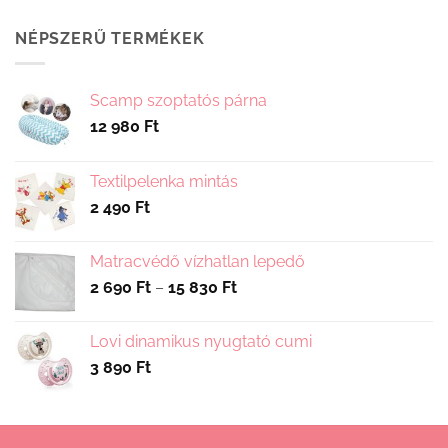
NÉPSZERŰ TERMÉKEK
Scamp szoptatós párna
12 980
Ft
Textilpelenka mintás
2 490
Ft
Matracvédő vízhatlan lepedő
Ártartomány:
2 690
Ft
–
15 830
Ft
2
690 Ft
Lovi dinamikus nyugtató cumi
-
3 890
Ft
15
830 Ft