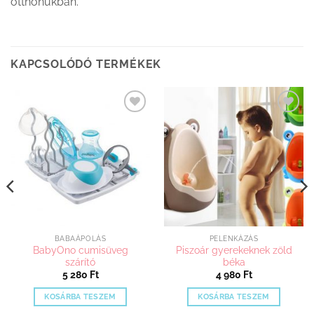
otthonukban.
KAPCSOLÓDÓ TERMÉKEK
Kedvenceimhez
Kedvenceimhez
adom
adom
BABAÁPOLÁS
PELENKÁZÁS
BabyOno cumisüveg
Piszoár gyerekeknek zöld
szárító
béka
5 280
Ft
4 980
Ft
KOSÁRBA TESZEM
KOSÁRBA TESZEM