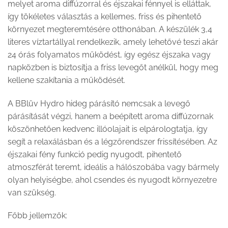
melyet aroma diffúzorral és éjszakai fénnyel is elláttak,
így tökéletes választás a kellemes, friss és pihentető
környezet megteremtésére otthonában. A készülék 3,4
literes víztartállyal rendelkezik, amely lehetővé teszi akár
24 órás folyamatos működést, így egész éjszaka vagy
napközben is biztosítja a friss levegőt anélkül, hogy meg
kellene szakítania a működését.
A BBlüv Hydro hideg párásító nemcsak a levegő
párásítását végzi, hanem a beépített aroma diffúzornak
köszönhetően kedvenc illóolajait is elpárologtatja, így
segít a relaxálásban és a légzőrendszer frissítésében. Az
éjszakai fény funkció pedig nyugodt, pihentető
atmoszférát teremt, ideális a hálószobába vagy bármely
olyan helyiségbe, ahol csendes és nyugodt környezetre
van szükség.
Főbb jellemzők: