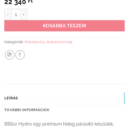
22 340
Ft
bblüv Hydrö hideg párásító és aroma diffúzor Párásító mennyiség
KOSÁRBA TESZEM
Kategóriák:
Babaápolás
,
Bababiztonság
LEÍRÁS
TOVÁBBI INFORMÁCIÓK
BBlüv Hydro egy prémium hideg párásító készülék,