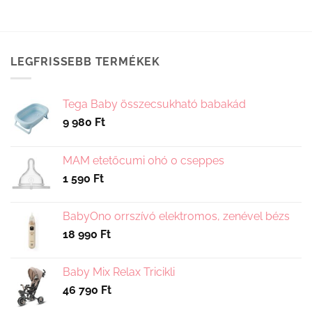
LEGFRISSEBB TERMÉKEK
Tega Baby összecsukható babakád
9 980
Ft
MAM etetőcumi 0hó 0 cseppes
1 590
Ft
BabyOno orrszívó elektromos, zenével bézs
18 990
Ft
Baby Mix Relax Tricikli
46 790
Ft