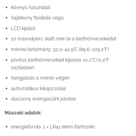
könnyű használat
hajlékony flexibilis végű
LCD kijelző
10 másodperc alatt méri le a testhőmérsékletet
mérési tartomány: 32,0-42,9°C (89,6-109,2°F)
pontos testhőmérséklet kijelzés ±0,1°C/0,2°F
osztásban
hangjelzés a mérés végén
automatikus kikapcsolás
alacsony energiaszint jelzése
Műszaki adatok:
energiaforrás: 1 × LR41 elem (tartozék)