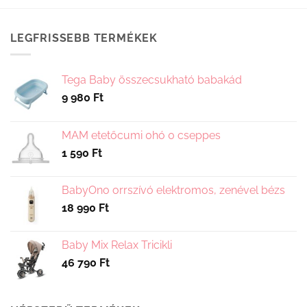
terméknek
több
variációja
LEGFRISSEBB TERMÉKEK
van.
A
változatok
Tega Baby összecsukható babakád
a
9 980
Ft
termékoldalon
választhatók
ki
MAM etetőcumi 0hó 0 cseppes
1 590
Ft
BabyOno orrszívó elektromos, zenével bézs
18 990
Ft
Baby Mix Relax Tricikli
46 790
Ft