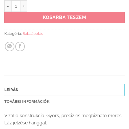
Digitális flexibilis lázmérő Momert mennyiség
KOSÁRBA TESZEM
Kategória:
Babaápolás
LEÍRÁS
TOVÁBBI INFORMÁCIÓK
Vízálló konstrukció. Gyors, preciz es megbizható mérés.
Láz jelzése hanggal.