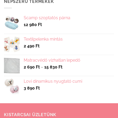
NÉPSZERŰ TERMÉKEK
Scamp szoptatós párna
12 980
Ft
Textilpelenka mintás
2 490
Ft
Matracvédő vízhatlan lepedő
Ártartomány:
2 690
Ft
–
15 830
Ft
2
690 Ft
Lovi dinamikus nyugtató cumi
-
3 890
Ft
15
830 Ft
KISTARCSAI ÜZLETÜNK