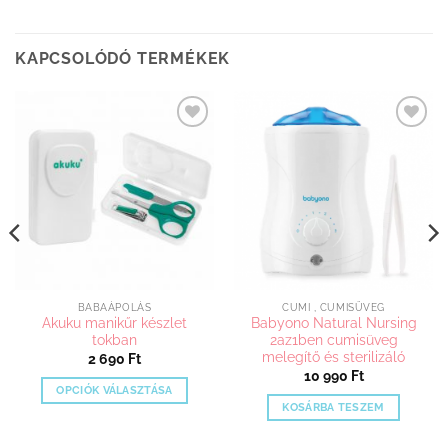
KAPCSOLÓDÓ TERMÉKEK
Kedvenceimhez
Kedvenceimhez
adom
adom
BABAÁPOLÁS
CUMI , CUMISÜVEG
Akuku manikűr készlet
Babyono Natural Nursing
tokban
2az1ben cumisüveg
melegítő és sterilizáló
2 690
Ft
10 990
Ft
OPCIÓK VÁLASZTÁSA
KOSÁRBA TESZEM
Ennek
a