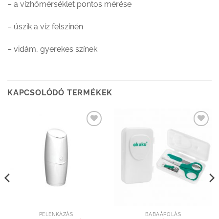
– a vízhőmérséklet pontos mérése
– úszik a víz felszínén
– vidám, gyerekes színek
KAPCSOLÓDÓ TERMÉKEK
Kedvenceimhez
Kedvenceimhez
adom
adom
PELENKÁZÁS
BABAÁPOLÁS