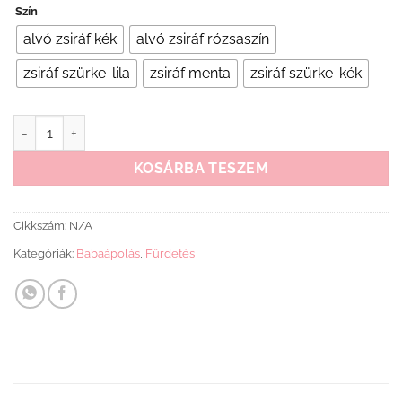
Szín
alvó zsiráf kék
alvó zsiráf rózsaszín
zsiráf szürke-lila
zsiráf menta
zsiráf szürke-kék
Vízhőmérő Baby Ono mennyiség
KOSÁRBA TESZEM
Cikkszám:
N/A
Kategóriák:
Babaápolás
,
Fürdetés