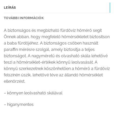
LEÍRÁS
TOVÁBBI INFORMÁCIÓK
A biztonságos és megbízható fürdővíz hőmérő segít
Önnek abban, hogy megfelelő hőmérsékletet biztosítson
a baba fürdőjéhez.
A biztonságos csőben használt
paraffin mérésre szolgál, amely biztosítja a teljes
biztonságot.
A nagyméretű és olvasható skála lehetővé
teszi a hőmérséklet-értékek könnyű leolvasását.
A
könnyű szerkezetnek köszönhetően a hőmérő a fürdővíz
felszínén úszik, lehetővé téve az állandó hőmérséklet
ellenőrzést.
– könnyen leolvasható skálával
– higanymentes