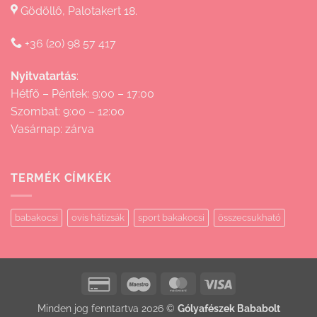
Gödöllő, Palotakert 18.
+36 (20) 98 57 417
Nyitvatartás
:
Hétfő – Péntek: 9:00 – 17:00
Szombat: 9:00 – 12:00
Vasárnap: zárva
TERMÉK CÍMKÉK
babakocsi
ovis hátizsák
sport bakakocsi
összecsukható
Credit
Maestro
MasterCard
Visa
Card
Minden jog fenntartva 2026 ©
Gólyafészek Bababolt
2