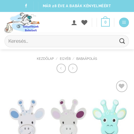
Skip
MÁR 28 ÉVE A BABÁK KÉNYELMÉÉRT
to
content
0
Keresés
a
következőre:
KEZDŐLAP
/
EGYÉB
/
BABAÁPOLÁS
Kedvenceimhez
adom