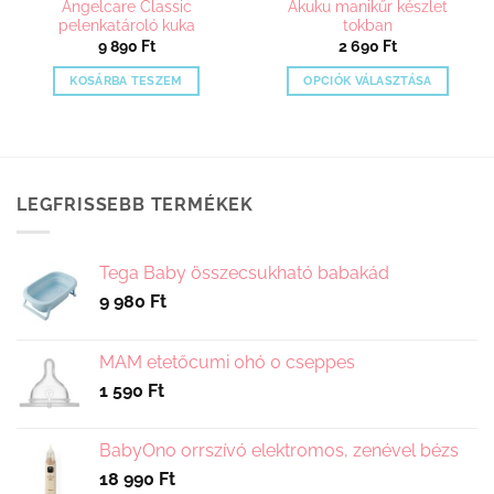
Angelcare Classic
Akuku manikűr készlet
pelenkatároló kuka
tokban
9 890
Ft
2 690
Ft
KOSÁRBA TESZEM
OPCIÓK VÁLASZTÁSA
Ennek
a
terméknek
több
variációja
LEGFRISSEBB TERMÉKEK
van.
A
változatok
Tega Baby összecsukható babakád
a
9 980
Ft
termékoldalon
választhatók
ki
MAM etetőcumi 0hó 0 cseppes
1 590
Ft
BabyOno orrszívó elektromos, zenével bézs
18 990
Ft