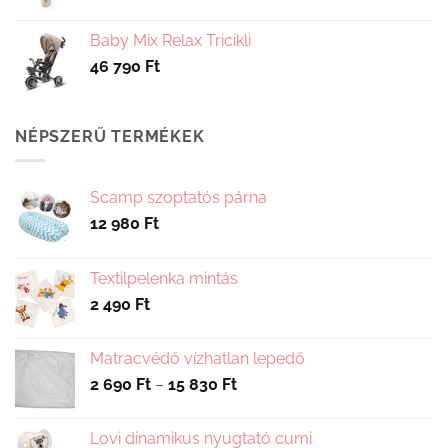
Baby Mix Relax Tricikli
46 790
Ft
NÉPSZERŰ TERMÉKEK
Scamp szoptatós párna
12 980
Ft
Textilpelenka mintás
2 490
Ft
Matracvédő vízhatlan lepedő
Ártartomány:
2 690
Ft
–
15 830
Ft
2
690 Ft
Lovi dinamikus nyugtató cumi
-