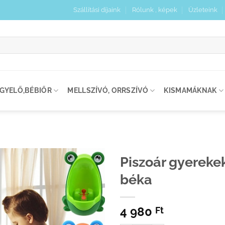
Szállítási díjaink
Rólunk , képek
Üzleteink
:
IGYELŐ,BÉBIŐR
MELLSZÍVÓ, ORRSZÍVÓ
KISMAMÁKNAK
Piszoár gyereke
béka
Kedvenceimhez
adom
4 980
Ft