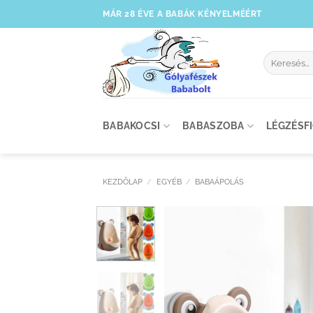
Skip
MÁR 28 ÉVE A BABÁK KÉNYELMÉÉRT
to
content
Keresés
a
következőre
BABAKOCSI
BABASZOBA
LÉGZÉSF
KEZDŐLAP
/
EGYÉB
/
BABAÁPOLÁS