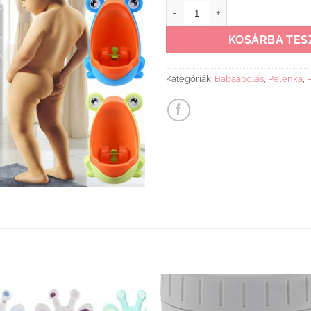
Piszoár gyerekeknek zöld béka
KOSÁRBA TES
Kategóriák:
Babaápolás
,
Pelenka
,