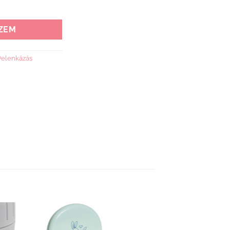
 mennyiség
ZEM
Pelenkázás