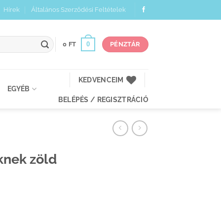
Hírek
Általános Szerződési Feltételek
0
0
FT
PÉNZTÁR
KEDVENCEIM
EGYÉB
BELÉPÉS / REGISZTRÁCIÓ
knek zöld