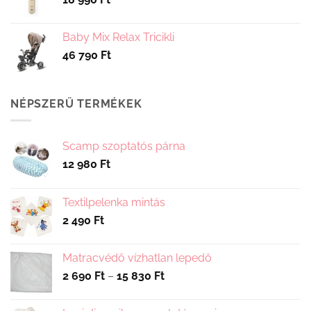
Baby Mix Relax Tricikli
46 790
Ft
NÉPSZERŰ TERMÉKEK
Scamp szoptatós párna
12 980
Ft
Textilpelenka mintás
2 490
Ft
Matracvédő vízhatlan lepedő
Ártartomány:
2 690
Ft
–
15 830
Ft
2
690 Ft