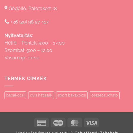
Gödöllő, Palotakert 18.
+36 (20) 98 57 417
Nyitvatartás
:
Hétfő – Péntek: 9:00 – 17:00
Szombat: 9:00 – 12:00
Vasárnap: zárva
TERMÉK CÍMKÉK
babakocsi
ovis hátizsák
sport bakakocsi
összecsukható
Credit
Maestro
MasterCard
Visa
Card