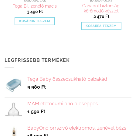
BABAÁPOLÁS
BABAÁPOLÁS
Canapol biztonsági
Tega Bili zenélő macis
körömolló készlet
3 490
Ft
2 470
Ft
KOSÁRBA TESZEM
KOSÁRBA TESZEM
LEGFRISSEBB TERMÉKEK
Tega Baby összecsukható babakád
9 980
Ft
MAM etetőcumi 0hó 0 cseppes
1 590
Ft
BabyOno orrszívó elektromos, zenével bézs
18 990
Ft