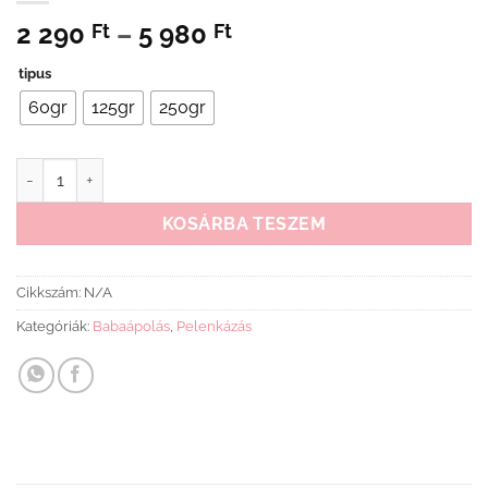
Ártartomány:
2 290
–
5 980
Ft
Ft
2
tipus
290 Ft
-
60gr
125gr
250gr
5
980 Ft
Sudocrem mennyiség
KOSÁRBA TESZEM
Cikkszám:
N/A
Kategóriák:
Babaápolás
,
Pelenkázás