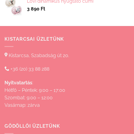
Lovi dinamikus nyugtató cumi
-
3 890
Ft
15
830 Ft
KISTARCSAI ÜZLETÜNK
Kistarcsa, Szabadság út 20.
+36 (20) 33 88 288
Nyitvatartás
:
Hétfő – Péntek: 9:00 – 17:00
Szombat: 9:00 – 12:00
Vasárnap: zárva
GÖDÖLLŐI ÜZLETÜNK