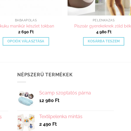
BABAÁPOLÁS
PELENKÁZÁS
kuku manikűr készlet tokban
Piszoár gyerekeknek zöld bé
2 690
Ft
4 980
Ft
OPCIÓK VÁLASZTÁSA
KOSÁRBA TESZEM
Ennek
a
terméknek
több
NÉPSZERŰ TERMÉKEK
variációja
van.
A
Scamp szoptatós párna
változatok
12 980
Ft
a
termékoldalon
választhatók
Textilpelenka mintás
s
ki
2 490
Ft