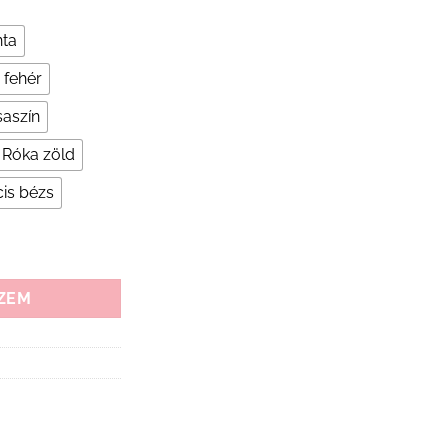
nta
 fehér
saszín
Róka zöld
is bézs
mennyiség
ZEM