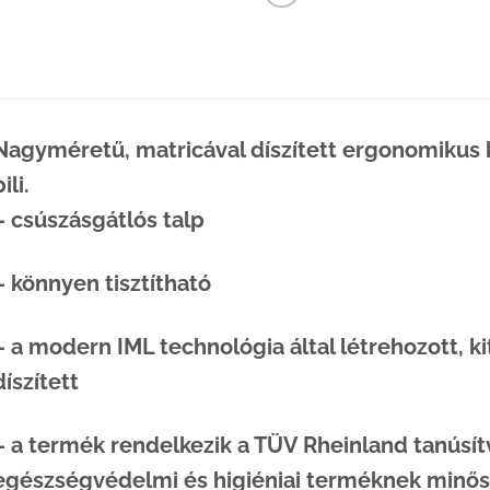
Nagyméretű, matricával díszített ergonomikus k
ili.
– csúszásgátlós talp
– könnyen tisztítható
– a modern IML technológia által létrehozott, ki
díszített
– a termék rendelkezik a TÜV Rheinland tanúsít
egészségvédelmi és higiéniai terméknek minős