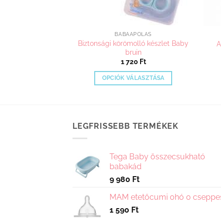
ÁPOLÁS
BABAÁPOLÁS
kefe szuperpuha
Biztonsági körömolló készlet Baby
A
tékkel
bruin
690
Ft
1 720
Ft
VÁLASZTÁSA
OPCIÓK VÁLASZTÁSA
Ennek
Ennek
a
a
terméknek
terméknek
több
több
LEGFRISSEBB TERMÉKEK
variációja
variációja
van.
van.
Tega Baby összecsukható
A
A
babakád
változatok
változatok
9 980
Ft
a
a
termékoldalon
termékoldalon
MAM etetőcumi 0hó 0 cseppe
választhatók
választhatók
1 590
Ft
ki
ki