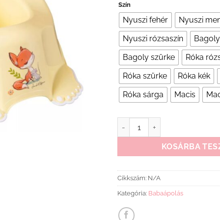
Szín
Nyuszi fehér
Nyuszi me
Nyuszi rózsaszín
Bagoly
Bagoly szürke
Róka róz
Róka szürke
Róka kék
Róka sárga
Macis
Mac
Tega baby csúszásgátlós bili 
KOSÁRBA TES
Cikkszám:
N/A
Kategória:
Babaápolás