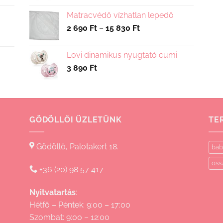
Matracvédő vízhatlan lepedő
Ártartomány:
2 690
Ft
–
15 830
Ft
2
690 Ft
Lovi dinamikus nyugtató cumi
-
3 890
Ft
15
830 Ft
GÖDÖLLŐI ÜZLETÜNK
TE
Gödöllő, Palotakert 18.
bab
öss
+36 (20) 98 57 417
Nyitvatartás
:
Hétfő – Péntek: 9:00 – 17:00
Szombat: 9:00 – 12:00