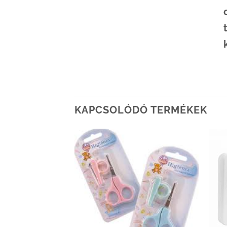
KAPCSOLÓDÓ TERMÉKEK
Kedvenceimhez
Kedvenceimhez
adom
adom