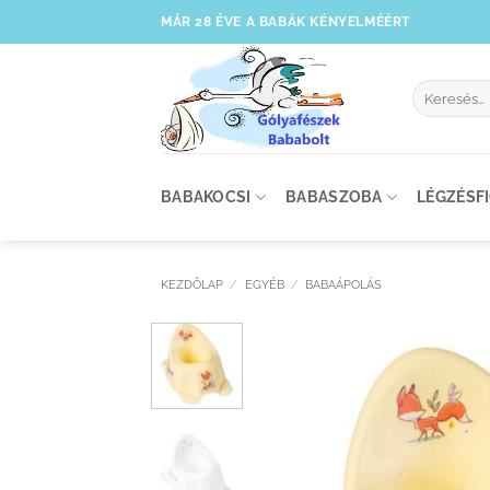
Skip
MÁR 28 ÉVE A BABÁK KÉNYELMÉÉRT
to
content
Keresés
a
következőre
BABAKOCSI
BABASZOBA
LÉGZÉSF
KEZDŐLAP
/
EGYÉB
/
BABAÁPOLÁS