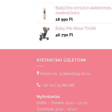
BabyOno orrszívó elektromos,
zenével bézs
18 990
Ft
Baby Mix Relax Tricikli
46 790
Ft
KISTARCSAI ÜZLETÜNK
Kistarcsa, Szabadság út 20.
+36 (20) 33 88 288
Nyitvatartás
:
Hétfő – Péntek: 9:00 – 17:00
Szombat: 9:00 – 12:00