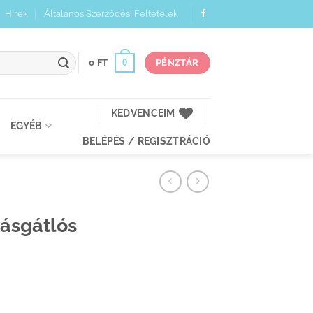
Hírek
Általános Szerződési Feltételek
0
0
FT
PÉNZTÁR
KEDVENCEIM
EGYÉB
BELÉPÉS / REGISZTRÁCIÓ
ásgátlós