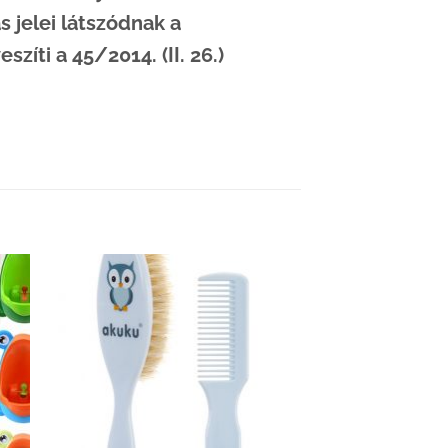
s jelei látszódnak a
zíti a 45/2014. (II. 26.)
hez
Kedvenceimhez
adom