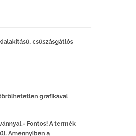
ialakítású, csúszásgátlós
törölhetetlen grafikával
vánnyal.- Fontos! A termék
ül. Amennyiben a