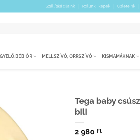
Szállítási díjaink
Rólunk , képek
Üzleteink
:
IGYELŐ,BÉBIŐR
MELLSZÍVÓ, ORRSZÍVÓ
KISMAMÁKNAK
Tega baby csúsz
bili
Kedvenceimhez
adom
2 980
Ft