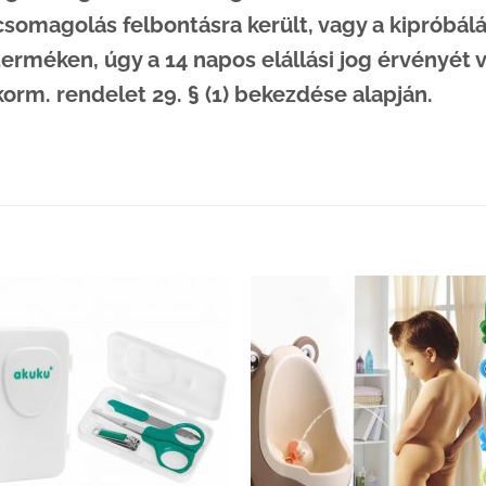
csomagolás felbontásra került, vagy a kipróbálá
terméken, úgy a 14 napos elállási jog érvényét ves
korm. rendelet 29. § (1) bekezdése alapján.
Kedvenceimhez
Kedvenceim
adom
adom