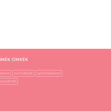
RMÉK CÍMKÉK
akocsi
ovis hátizsák
sport bakakocsi
zecsukható