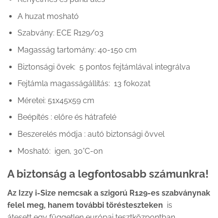
A huzat mosható
Szabvány: ECE R129/03
Magasság tartomány: 40-150 cm
Biztonsági övek: 5 pontos fejtámlával integrálva
Fejtámla magasságállítás: 13 fokozat
Méretei: 51x45x59 cm
Beépítés : előre és hátrafelé
Beszerelés módja : autó biztonsági övvel
Mosható: igen, 30°C-on
A biztonság a legfontosabb számunkra!
Az Izzy i-Size nemcsak a szigorú R129-es szabványnak
felel meg, hanem
további törésteszteken
is
átesett egy független európai tesztközpontban.