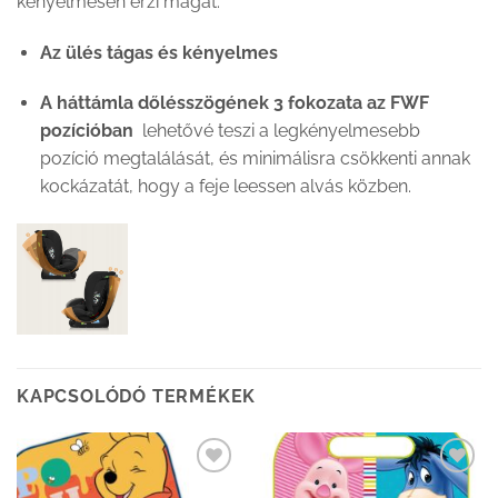
kényelmesen érzi magát.
Az ülés tágas és kényelmes
A háttámla dőlésszögének 3 fokozata az FWF
pozícióban
lehetővé teszi a legkényelmesebb
pozíció megtalálását, és minimálisra csökkenti annak
kockázatát, hogy a feje leessen alvás közben.
KAPCSOLÓDÓ TERMÉKEK
Kedvenceimhez
Kedvenceimhez