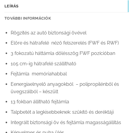
LEÍRÁS
TOVÁBBI INFORMÁCIÓK
Rögzítés az autó biztonsági övével
Előre és hátrafelé néző felszerelés (FWF és RWF)
3 fokozatú háttámla dőlésszög FWF pozícióban
105 cm-ig hátrafelé szállítható
Fejtámla memóriahabbal
Eenergiaelnyelő anyagokból – polipropilénből és
üvegszálból – készült
13 fokban állítható fejtámla
Talpbetét a legkisebbeknek: szűkítő és deréktáji
Integrált biztonsági öv és fejtámla magasságállítás
Kényelmes és puha ülés