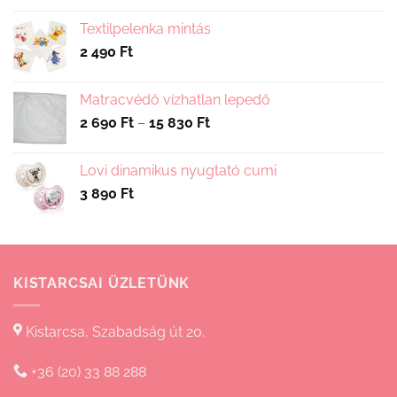
Textilpelenka mintás
2 490
Ft
Matracvédő vízhatlan lepedő
Ártartomány:
2 690
Ft
–
15 830
Ft
2
690 Ft
Lovi dinamikus nyugtató cumi
-
3 890
Ft
15
830 Ft
KISTARCSAI ÜZLETÜNK
Kistarcsa, Szabadság út 20.
+36 (20) 33 88 288