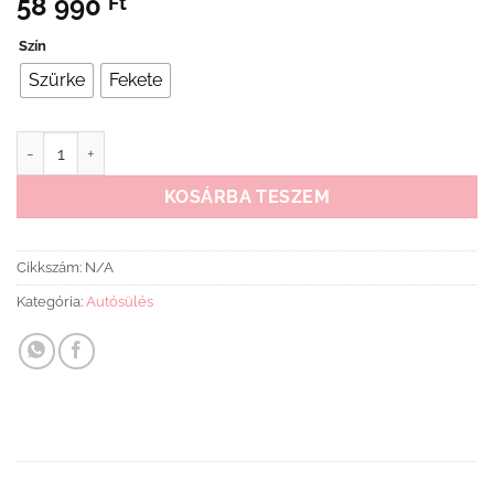
58 990
Ft
Szín
Szürke
Fekete
Lionelo Izzy I-Size gyermekülés (40-150 cm) mennyiség
KOSÁRBA TESZEM
Cikkszám:
N/A
Kategória:
Autósülés