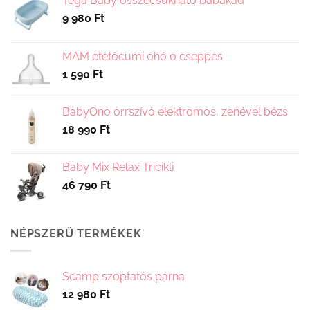
Tega Baby összecsukható babakád
választhatók
választhatók
9 980
Ft
ki
ki
MAM etetőcumi 0hó 0 cseppes
1 590
Ft
BabyOno orrszívó elektromos, zenével bézs
18 990
Ft
Baby Mix Relax Tricikli
46 790
Ft
NÉPSZERŰ TERMÉKEK
Scamp szoptatós párna
12 980
Ft