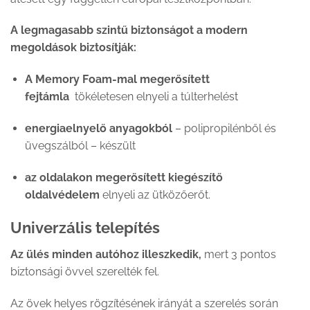
A legmagasabb szintű biztonságot a modern
megoldások biztosítják:
A Memory Foam-mal megerősített
fejtámla
tökéletesen elnyeli a túlterhelést
energiaelnyelő anyagokból
– polipropilénből és
üvegszálból – készült
az oldalakon megerősített kiegészítő
oldalvédelem
elnyeli az ütközőerőt.
Univerzális telepítés
Az ülés minden autóhoz illeszkedik,
mert 3 pontos
biztonsági övvel szerelték fel.
Az övek helyes rögzítésének irányát a szerelés során