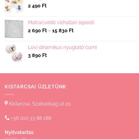
2 490
Ft
Matracvédő vízhatlan lepedő
Ártartomány:
2 690
Ft
–
15 830
Ft
2
690 Ft
Lovi dinamikus nyugtató cumi
-
3 890
Ft
15
830 Ft
KISTARCSAI ÜZLETÜNK
Kistarcsa, Szabadság út 20.
+36 (20) 33 88 288
Nyitvatartás
: