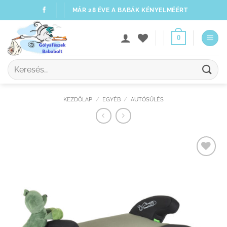
Skip
MÁR 28 ÉVE A BABÁK KÉNYELMÉÉRT
to
content
0
Keresés
a
következőre:
KEZDŐLAP
/
EGYÉB
/
AUTÓSÜLÉS
Kedvenceimhez
adom