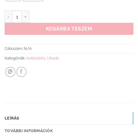
Moni Monza I-Size Isofix-es ülésmagasító mennyiség
KOSÁRBA TESZEM
Cikkszám:
N/A
Kategóriák:
Autósülés
,
Utazás
LEÍRÁS
TOVÁBBI INFORMÁCIÓK