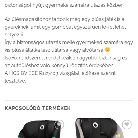
biztonságot nyújt gyermeke számára utazás közben.
Az ülésmagasítóhoz tartozik még egy plüss játék is a
gyereknek, amit egy gombbal egyszerűen le-fel lehet
helyezni.
Így a biztonságos utazás mellé gyermeked számára egy
kis plüss állatka lesz útitársa vagy alvótársa
IsoFix rendszerrel rendelkezik a nagyobb biztonság és
az autóüléshez való könnyű rögzítés érdekében.
A HCS BV ECE R129/03 vizsgálati előírása szerint
tesztelve.
KAPCSOLÓDÓ TERMÉKEK
Kedvenceimhez
Kedvenceimhez