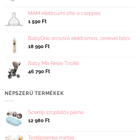
termékoldalon
választhatók
választhatók
ki
MAM etetőcumi 0hó 0 cseppes
ki
1 590
Ft
BabyOno orrszívó elektromos, zenével bézs
18 990
Ft
Baby Mix Relax Tricikli
46 790
Ft
NÉPSZERŰ TERMÉKEK
Scamp szoptatós párna
12 980
Ft
Textilpelenka mintás