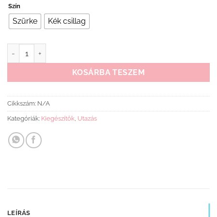
Szín
Szürke
Kék csillag
Fillikid napernyő mennyiség
KOSÁRBA TESZEM
Cikkszám:
N/A
Kategóriák:
Kiegészítők
,
Utazás
LEÍRÁS