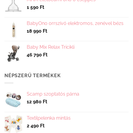
1 590
Ft
BabyOno orrszívó elektromos, zenével bézs
18 990
Ft
Baby Mix Relax Tricikli
46 790
Ft
NÉPSZERŰ TERMÉKEK
Scamp szoptatós párna
12 980
Ft
Textilpelenka mintás
2 490
Ft