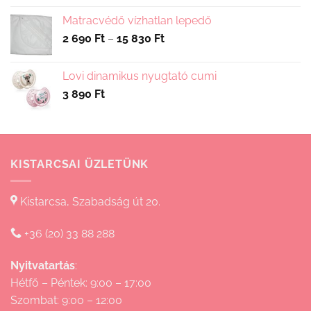
Matracvédő vízhatlan lepedő
Ártartomány:
2 690
Ft
–
15 830
Ft
2
690 Ft
Lovi dinamikus nyugtató cumi
-
3 890
Ft
15
830 Ft
KISTARCSAI ÜZLETÜNK
Kistarcsa, Szabadság út 20.
+36 (20) 33 88 288
Nyitvatartás
:
Hétfő – Péntek: 9:00 – 17:00
Szombat: 9:00 – 12:00