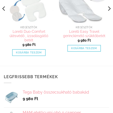
KIEGÉSZÍTŐK
KIEGÉSZÍTŐK
Lorelli Duo-Comfort
Lorelli Easy Travel
ülésvédő , izzadásgátló
gerinckimélő szűkítőbetét
betét
9 980
Ft
9 980
Ft
KOSÁRBA TESZEM
KOSÁRBA TESZEM
LEGFRISSEBB TERMÉKEK
Tega Baby összecsukható babakád
9 980
Ft
MAM etetőcumi 0hó 0 cseppes