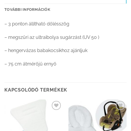
TOVÁBBI INFORMÁCIÓK
– 3 ponton állítható dőlésszög
– megszűri az ultraibolya sugárzást (UV 50 )
– hengervázas babakocsikhoz ajánljuk
– 75 cm átmérőjű ernyő
KAPCSOLÓDÓ TERMÉKEK
Kedvenceimhez
Kedvenceimhez
adom
adom