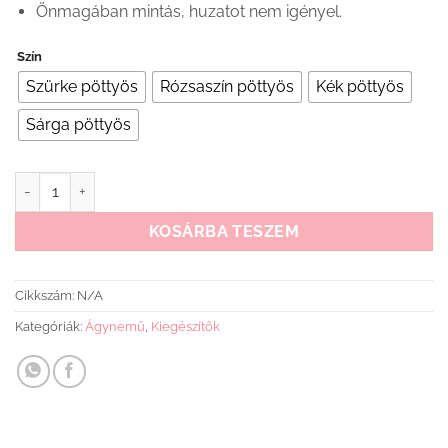
Önmagában mintás, huzatot nem igényel.
Szín
Szürke pöttyös
Rózsaszín pöttyös
Kék pöttyös
Sárga pöttyös
Ágynemű 3 részes extra mennyiség
KOSÁRBA TESZEM
Cikkszám:
N/A
Kategóriák:
Ágynemű
,
Kiegészítők