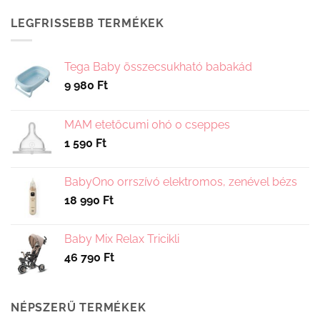
LEGFRISSEBB TERMÉKEK
Tega Baby összecsukható babakád
9 980
Ft
MAM etetőcumi 0hó 0 cseppes
1 590
Ft
BabyOno orrszívó elektromos, zenével bézs
18 990
Ft
Baby Mix Relax Tricikli
46 790
Ft
NÉPSZERŰ TERMÉKEK