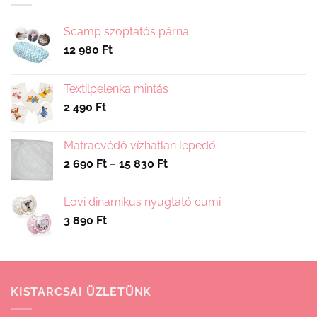
Scamp szoptatós párna
12 980
Ft
Textilpelenka mintás
2 490
Ft
Matracvédő vízhatlan lepedő
Ártartomány:
2 690
Ft
–
15 830
Ft
2
690 Ft
Lovi dinamikus nyugtató cumi
-
3 890
Ft
15
830 Ft
KISTARCSAI ÜZLETÜNK