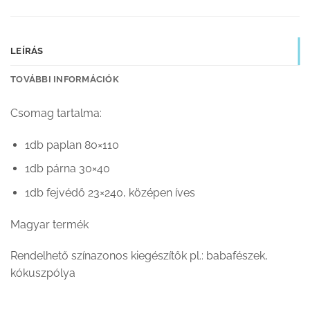
LEÍRÁS
TOVÁBBI INFORMÁCIÓK
Csomag tartalma:
1db paplan 80×110
1db párna 30×40
1db fejvédő 23×240, középen íves
Magyar termék
Rendelhető színazonos kiegészítők pl.: babafészek,
kókuszpólya