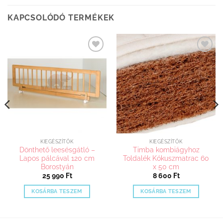
KAPCSOLÓDÓ TERMÉKEK
Kedvenceimhez
Kedvenceimhez
adom
adom
KIEGÉSZÍTŐK
KIEGÉSZÍTŐK
Dönthető leesésgátló –
Timba kombiágyhoz
Lapos pálcával 120 cm
Toldalék Kókuszmatrac 60
Borostyán
x 50 cm
25 990
Ft
8 600
Ft
KOSÁRBA TESZEM
KOSÁRBA TESZEM