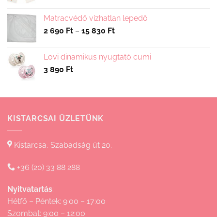
Matracvédő vízhatlan lepedő
Ártartomány:
2 690
Ft
–
15 830
Ft
2
690 Ft
Lovi dinamikus nyugtató cumi
-
3 890
Ft
15
830 Ft
KISTARCSAI ÜZLETÜNK
Kistarcsa, Szabadság út 20.
+36 (20) 33 88 288
Nyitvatartás
:
Hétfő – Péntek: 9:00 – 17:00
Szombat: 9:00 – 12:00