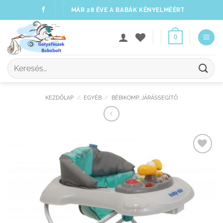
Skip
MÁR 28 ÉVE A BABÁK KÉNYELMÉÉRT
to
content
0
Keresés
a
következőre:
KEZDŐLAP
/
EGYÉB
/
BÉBIKOMP, JÁRÁSSEGÍTŐ
Kedvenceimhez
adom