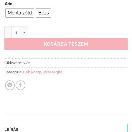
Szín
Menta zöld
Bézs
Baby Mix bébikomp mennyiség
KOSÁRBA TESZEM
Cikkszám:
N/A
Kategória:
Bébikomp, járássegítő
LEÍRÁS