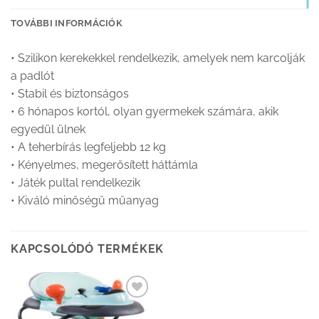
TOVÁBBI INFORMÁCIÓK
• Szilikon kerekekkel rendelkezik, amelyek nem karcolják
a padlót
• Stabil és biztonságos
• 6 hónapos kortól, olyan gyermekek számára, akik
egyedül ülnek
• A teherbírás legfeljebb 12 kg
• Kényelmes, megerősített háttámla
• Játék pultal rendelkezik
• Kiváló minőségű műanyag
KAPCSOLÓDÓ TERMÉKEK
Kedvenceimhez
adom