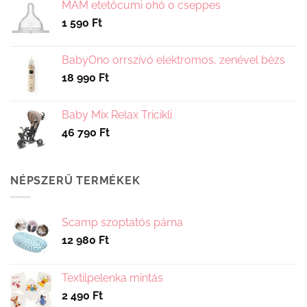
választhatók
MAM etetőcumi 0hó 0 cseppes
ki
1 590
Ft
BabyOno orrszívó elektromos, zenével bézs
18 990
Ft
Baby Mix Relax Tricikli
46 790
Ft
NÉPSZERŰ TERMÉKEK
Scamp szoptatós párna
12 980
Ft
Textilpelenka mintás
2 490
Ft