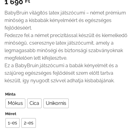
1 690
Ft
BabyBruin világítós latex játszócumi – német prémium
minőség a kisbabák kényelméért és egészséges
fejlődéséért.
Fedezze fel a német precizitással készült és kiemelkedő
minőségű, cseresznye latex játszócumit, amely a
legmagasabb minőségi és biztonsági szabványoknak
megfelelően lett kifejlesztve.
Ez a BabyBruin játszócumi a babák kényelmét és a
szájüreg egészséges fejlődését szem előtt tartva
készült, így nyugodt szívvel adhatja kisbabájának.
Minta
Mókus
Cica
Unikornis
Méret
1-es
2-es