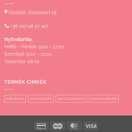
Gödöllő, Palotakert 18.
+36 (20) 98 57 417
Nyitvatartás
:
Hétfő – Péntek: 9:00 – 17:00
Szombat: 9:00 – 12:00
Vasárnap: zárva
TERMÉK CÍMKÉK
babakocsi
ovis hátizsák
sport bakakocsi
összecsukható
Credit
Maestro
MasterCard
Visa