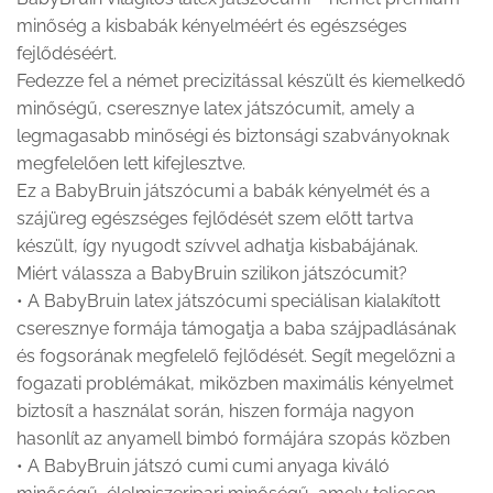
minőség a kisbabák kényelméért és egészséges
fejlődéséért.
Fedezze fel a német precizitással készült és kiemelkedő
minőségű, cseresznye latex játszócumit, amely a
legmagasabb minőségi és biztonsági szabványoknak
megfelelően lett kifejlesztve.
Ez a BabyBruin játszócumi a babák kényelmét és a
szájüreg egészséges fejlődését szem előtt tartva
készült, így nyugodt szívvel adhatja kisbabájának.
Miért válassza a BabyBruin szilikon játszócumit?
• A BabyBruin latex játszócumi speciálisan kialakított
cseresznye formája támogatja a baba szájpadlásának
és fogsorának megfelelő fejlődését. Segít megelőzni a
fogazati problémákat, miközben maximális kényelmet
biztosít a használat során, hiszen formája nagyon
hasonlít az anyamell bimbó formájára szopás közben
• A BabyBruin játszó cumi cumi anyaga kiváló