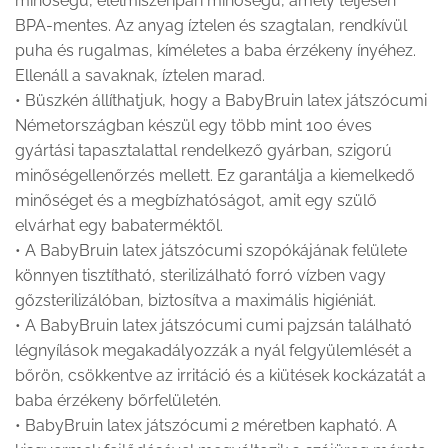
minőségű, élelmiszeripari minőségű, amely teljesen
BPA-mentes. Az anyag íztelen és szagtalan, rendkívül
puha és rugalmas, kíméletes a baba érzékeny ínyéhez.
Ellenáll a savaknak, íztelen marad.
• Büszkén állíthatjuk, hogy a BabyBruin latex játszócumi
Németországban készül egy több mint 100 éves
gyártási tapasztalattal rendelkező gyárban, szigorú
minőségellenőrzés mellett. Ez garantálja a kiemelkedő
minőséget és a megbízhatóságot, amit egy szülő
elvárhat egy babaterméktől.
• A BabyBruin latex játszócumi szopókájának felülete
könnyen tisztítható, sterilizálható forró vízben vagy
gőzsterilizálóban, biztosítva a maximális higiéniát.
• A BabyBruin latex játszócumi cumi pajzsán található
légnyílások megakadályozzák a nyál felgyülemlését a
bőrön, csökkentve az irritáció és a kiütések kockázatát a
baba érzékeny bőrfelületén.
• BabyBruin latex játszócumi 2 méretben kapható. A