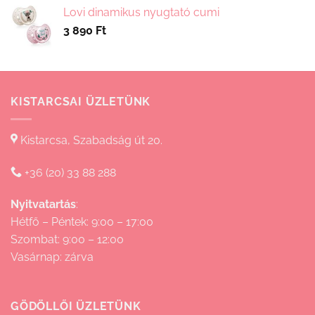
690 Ft
Lovi dinamikus nyugtató cumi
-
3 890
Ft
15
830 Ft
KISTARCSAI ÜZLETÜNK
Kistarcsa, Szabadság út 20.
+36 (20) 33 88 288
Nyitvatartás
:
Hétfő – Péntek: 9:00 – 17:00
Szombat: 9:00 – 12:00
Vasárnap: zárva
GÖDÖLLŐI ÜZLETÜNK