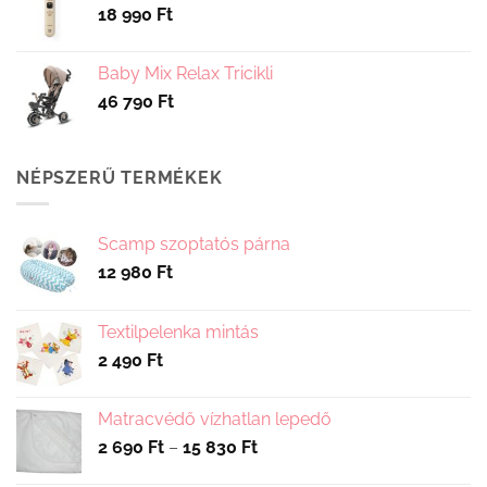
18 990
Ft
Baby Mix Relax Tricikli
46 790
Ft
NÉPSZERŰ TERMÉKEK
Scamp szoptatós párna
12 980
Ft
Textilpelenka mintás
2 490
Ft
Matracvédő vízhatlan lepedő
Ártartomány:
2 690
Ft
–
15 830
Ft
2