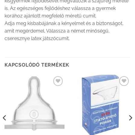
kisgyermek fejlődésével megváltozik a szájüreg mérete
is. Az egészséges fejlődéshez válassza a gyermek
korához ajánlott megfelelő méretű cumit.
Adja meg kisbabájának a kényelmet és a biztonságot,
amit megérdemel. Válassza a német minőségű,
cseresznye latex játszócumit.
KAPCSOLÓDÓ TERMÉKEK
Kedvenceimhez
Kedvenceimhez
adom
adom