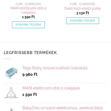
CUMI , CUMISÜVEG
CUMI , CUMISÜVEG
MAM etetőcumi 0hó 0
Svéd itató-etető pohár
cseppes
3 130
Ft
omány:
1 590
Ft
KOSÁRBA TESZEM
KOSÁRBA TESZEM
LEGFRISSEBB TERMÉKEK
Tega Baby összecsukható babakád
9 980
Ft
MAM etetőcumi 0hó 0 cseppes
1 590
Ft
BabyOno orrszívó elektromos, zenével bézs