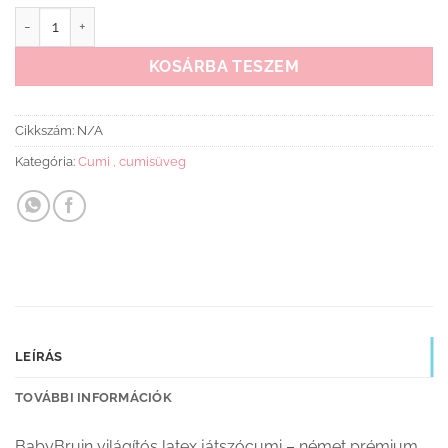
BabyBruin Latex játszócumi világító karikával cseresznye cumiv
KOSÁRBA TESZEM
Cikkszám:
N/A
Kategória:
Cumi , cumisüveg
LEÍRÁS
TOVÁBBI INFORMÁCIÓK
BabyBruin világítós latex játszócumi – német prémium