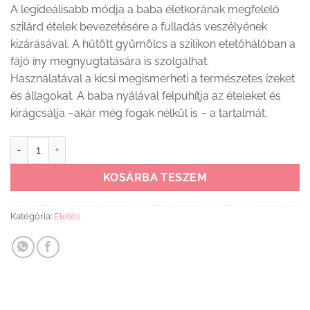
A legideálisabb módja a baba életkorának megfelelő
szilárd ételek bevezetésére a fulladás veszélyének
kizárásával. A hűtött gyümölcs a szilikon etetőhálóban a
fájó íny megnyugtatására is szolgálhat.
Használatával a kicsi megismerheti a természetes ízeket
és állagokat. A baba nyálával felpuhítja az ételeket és
kirágcsálja –akár még fogak nélkül is – a tartalmát.
Clevamama etetőháló (szilikon) mennyiség
KOSÁRBA TESZEM
Kategória:
Etetés