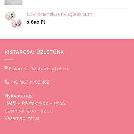
2
690 Ft
Lovi dinamikus nyugtató cumi
-
3 890
Ft
15
830 Ft
KISTARCSAI ÜZLETÜNK
Kistarcsa, Szabadság út 20.
+36 (20) 33 88 288
Nyitvatartás
:
Hétfő – Péntek: 9:00 – 17:00
Szombat: 9:00 – 12:00
Vasárnap: zárva