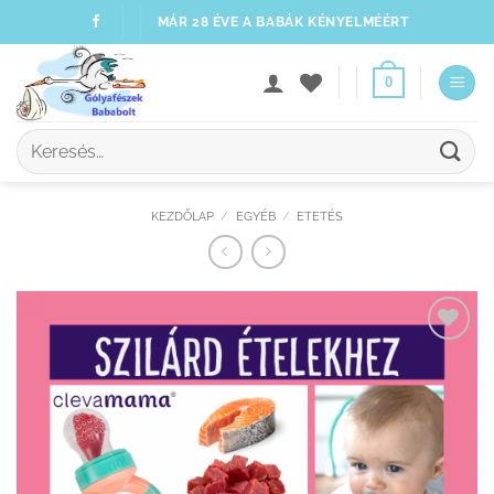
Skip
MÁR 28 ÉVE A BABÁK KÉNYELMÉÉRT
to
content
0
Keresés
a
következőre:
KEZDŐLAP
/
EGYÉB
/
ETETÉS
Kedvenceimhez
adom