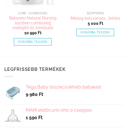
CUMI , CUMISÜVEG
SZOPTATÁS
Babyono Natural Nursing
Mérleg kölcsönzés , bérlés
2az1ben cumisüveg
5 000
Ft
melegítő és sterilizáló
KOSÁRBA TESZEM
10 990
Ft
KOSÁRBA TESZEM
LEGFRISSEBB TERMÉKEK
Tega Baby összecsukható babakád
9 980
Ft
MAM etetőcumi 0hó 0 cseppes
1 590
Ft