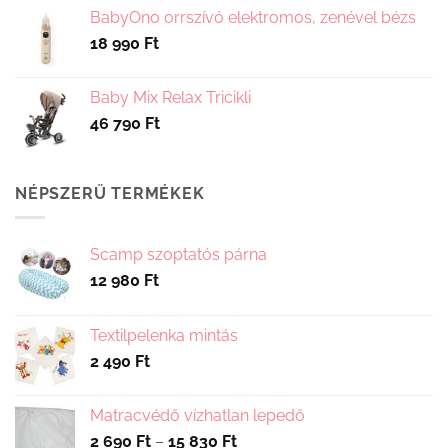
BabyOno orrszívó elektromos, zenével bézs
18 990
Ft
Baby Mix Relax Tricikli
46 790
Ft
NÉPSZERŰ TERMÉKEK
Scamp szoptatós párna
12 980
Ft
Textilpelenka mintás
2 490
Ft
Matracvédő vízhatlan lepedő
Ártartomány:
2 690
Ft
–
15 830
Ft