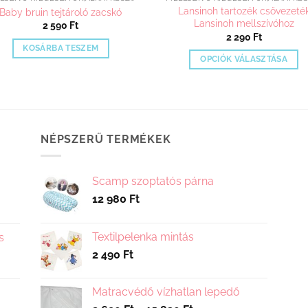
Lansinoh tartozék csővezeté
Baby bruin tejtároló zacskó
Lansinoh mellszívóhoz
2 590
Ft
2 290
Ft
KOSÁRBA TESZEM
OPCIÓK VÁLASZTÁSA
Ennek
a
terméknek
több
NÉPSZERŰ TERMÉKEK
variációja
van.
A
Scamp szoptatós párna
változatok
12 980
Ft
a
termékoldalo
választhatók
Textilpelenka mintás
s
ki
2 490
Ft
Matracvédő vízhatlan lepedő