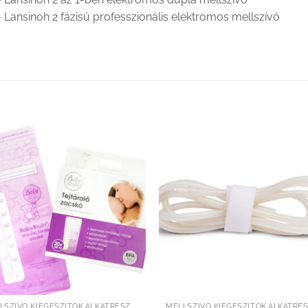
 Lansinoh 2 fázisú professzionális elektromos mellszívó
Kedvenceimhez
Kedvenceim
adom
adom
MELLSZÍVÓ KIEGÉSZÍTŐK,ALKATRÉSZEK