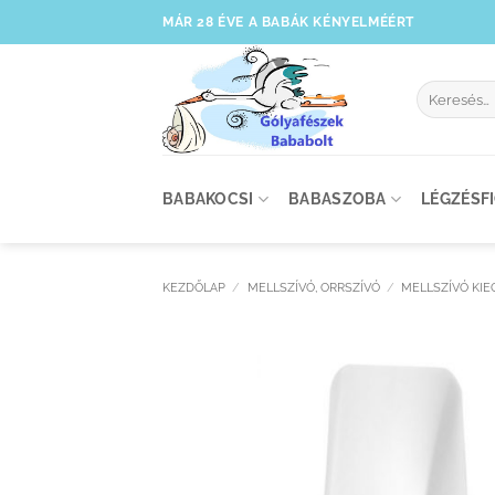
Skip
MÁR 28 ÉVE A BABÁK KÉNYELMÉÉRT
to
content
Keresés
a
következőre
BABAKOCSI
BABASZOBA
LÉGZÉSF
KEZDŐLAP
/
MELLSZÍVÓ, ORRSZÍVÓ
/
MELLSZÍVÓ KIE