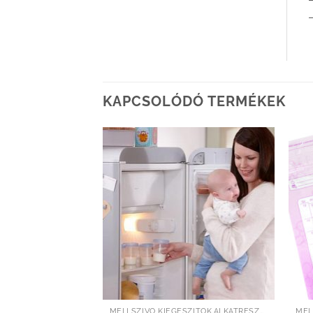
–
KAPCSOLÓDÓ TERMÉKEK
Kedvenceimhez
Kedvenceimhez
adom
adom
MELLSZÍVÓ KIEGÉSZÍTŐK,ALKATRÉSZEK
MELLSZÍVÓ KIEGÉSZÍTŐK,ALKATRÉSZEK