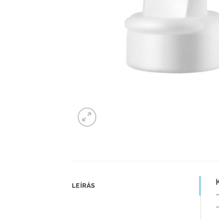
LEÍRÁS
–