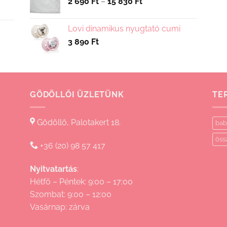
Ártartomány:
2 690
Ft
–
15 830
Ft
2
690 Ft
Lovi dinamikus nyugtató cumi
-
3 890
Ft
15
830 Ft
GÖDÖLLŐI ÜZLETÜNK
TE
Gödöllő, Palotakert 18.
bab
öss
+36 (20) 98 57 417
Nyitvatartás
:
Hétfő – Péntek: 9:00 – 17:00
Szombat: 9:00 – 12:00
Vasárnap: zárva