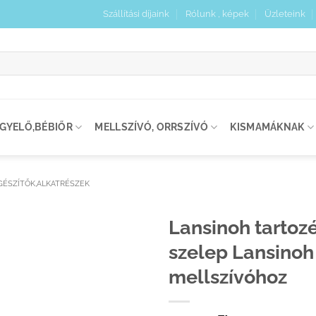
Szállítási díjaink
Rólunk , képek
Üzleteink
:
IGYELŐ,BÉBIŐR
MELLSZÍVÓ, ORRSZÍVÓ
KISMAMÁKNAK
GÉSZÍTŐK,ALKATRÉSZEK
Lansinoh tartoz
szelep Lansinoh
Kedvenceimhez
adom
mellszívóhoz