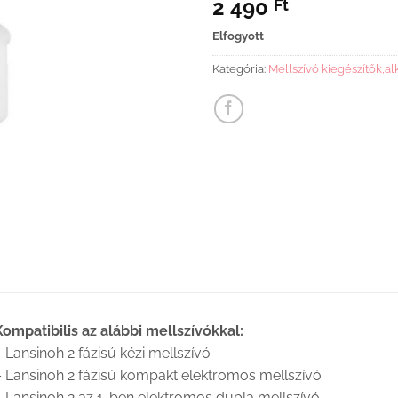
2 490
Ft
Elfogyott
Kategória:
Mellszívó kiegészítők,al
Kompatibilis az alábbi mellszívókkal:
 Lansinoh 2 fázisú kézi mellszívó
– Lansinoh 2 fázisú kompakt elektromos mellszívó
– Lansinoh 2 az 1-ben elektromos dupla mellszívó