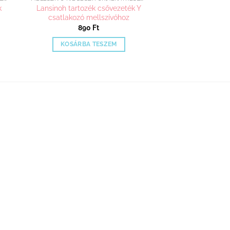
k
Lansinoh tartozék csővezeték Y
csatlakozó mellszívóhoz
890
Ft
KOSÁRBA TESZEM
n