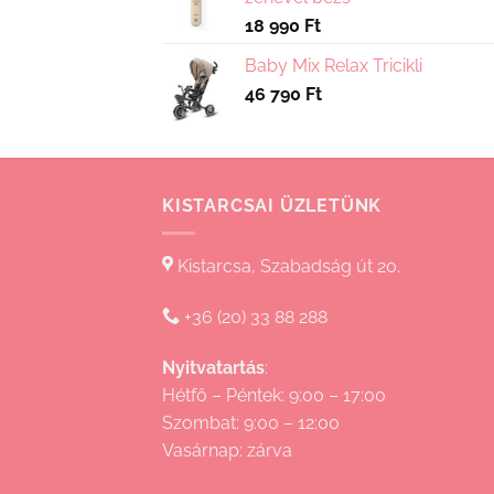
18 990
Ft
Baby Mix Relax Tricikli
46 790
Ft
KISTARCSAI ÜZLETÜNK
Kistarcsa, Szabadság út 20.
+36 (20) 33 88 288
Nyitvatartás
:
Hétfő – Péntek: 9:00 – 17:00
Szombat: 9:00 – 12:00
Vasárnap: zárva