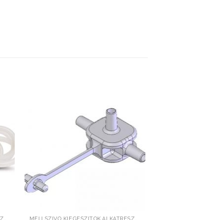
hez
Kedvenceimhez
adom
MELLSZÍVÓ KIEGÉSZÍTŐK,ALKATRÉSZEK
MELLSZÍVÓ KIEGÉSZÍTŐK,ALKATRÉSZEK