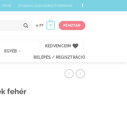
Hírek
Általános Szerződési Feltételek
0
0
FT
PÉNZTÁR
KEDVENCEIM
EGYÉB
BELÉPÉS / REGISZTRÁCIÓ
ék fehér