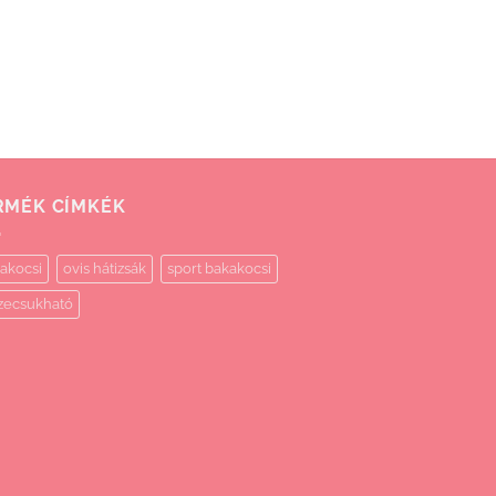
RMÉK CÍMKÉK
akocsi
ovis hátizsák
sport bakakocsi
zecsukható