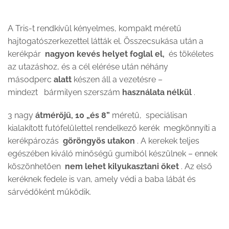
A Tris-t rendkívül kényelmes, kompakt méretű
hajtogatószerkezettel látták el. Összecsukása után a
kerékpár
nagyon kevés helyet foglal el,
és tökéletes
az utazáshoz, és a cél elérése után néhány
másodperc
alatt
készen áll a vezetésre –
mindezt bármilyen szerszám
használata nélkül
.
3 nagy
átmérőjű, 10 „és 8”
méretű, speciálisan
kialakított futófelülettel rendelkező kerék megkönnyíti a
kerékpározás
göröngyös utakon
. A kerekek teljes
egészében kiváló minőségű gumiból készülnek – ennek
köszönhetően
nem lehet kilyukasztani őket
. Az első
keréknek fedele is van, amely védi a baba lábát és
sárvédőként működik.