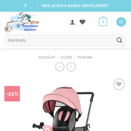
Skip
MÁR 28 ÉVE A BABÁK KÉNYELMÉÉRT
to
content
0
Keresés
a
következőre:
KEZDŐLAP
/
EGYÉB
/
ÓVODÁBA
-21%
Kedvenceimhez
adom