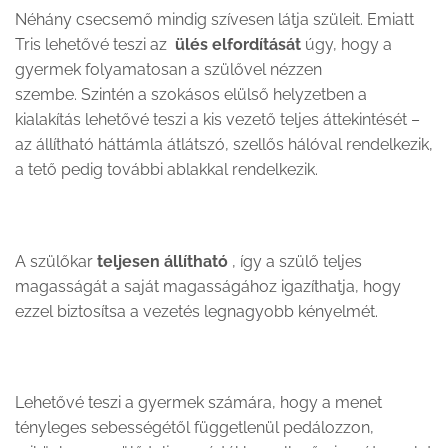
Néhány csecsemő mindig szívesen látja szüleit. Emiatt
Tris lehetővé teszi az
ülés elfordítását
úgy, hogy a
gyermek folyamatosan a szülővel nézzen
szembe. Szintén a szokásos elülső helyzetben a
kialakítás lehetővé teszi a kis vezető teljes áttekintését –
az állítható háttámla átlátszó, szellős hálóval rendelkezik,
a tető pedig további ablakkal rendelkezik.
A szülőkar
teljesen állítható
, így a szülő teljes
magasságát a saját magasságához igazíthatja, hogy
ezzel biztosítsa a vezetés legnagyobb kényelmét.
Lehetővé teszi a gyermek számára, hogy a menet
tényleges sebességétől függetlenül pedálozzon,