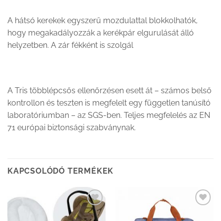
A hátsó kerekek egyszerű mozdulattal blokkolhatók,
hogy megakadályozzák a kerékpár elgurulását álló
helyzetben. A zár fékként is szolgál
A Tris többlépcsős ellenőrzésen esett át – számos belső
kontrollon és teszten is megfelelt egy független tanúsító
laboratóriumban – az SGS-ben. Teljes megfelelés az EN
71 európai biztonsági szabványnak.
KAPCSOLÓDÓ TERMÉKEK
Kedvenceimhez
Kedvenceimhez
adom
adom