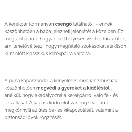
A kerékpár kormányán
csengő
található – ennek
köszönhetően a baba jelezheti jelenlétét a közelben. Ez
megtanítja arra, hogyan kell helyesen viselkedni az úton,
ami lehetővé teszi, hogy megfelelő szokásokat alakítson
ki, mielőtt klasszikus kerékpárra váltana.
A puha kapaszkodó a kényelmes mechanizmusnak
köszönhetően
megvédi a gyereket a kidőléstől
,
anélkül, hogy akadályozná a kerékpárról való fel- és
leszállását. A kapaszkodó elöl van rögzítve, ami
megkönnyíti az ülés be- és kikapcsolását, valamint a
biztonsági övek rögzítését.