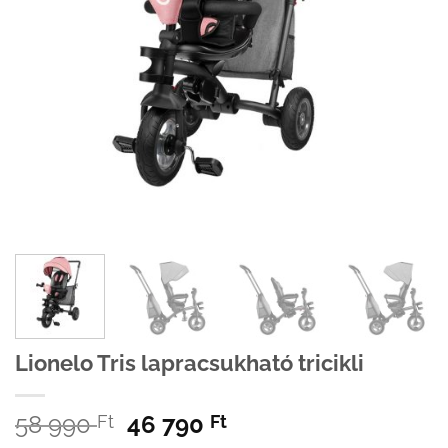
Lionelo Tris lapracsukható tricikli
Original
Current
58 990
46 790
Ft
Ft
price
price