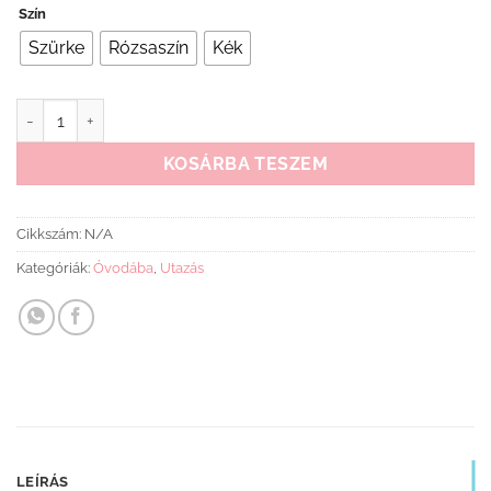
Szín
was:
is:
58
46
Szürke
Rózsaszín
Kék
990 Ft.
790 Ft.
Lionelo Tris lapracsukható tricikli mennyiség
KOSÁRBA TESZEM
Cikkszám:
N/A
Kategóriák:
Óvodába
,
Utazás
LEÍRÁS