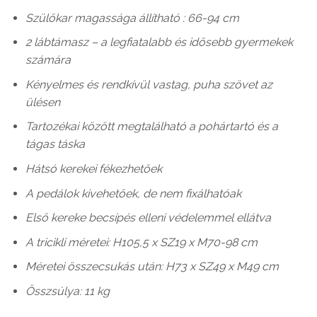
Szülőkar magassága állítható : 66-94 cm
2 lábtámasz – a legfiatalabb és idősebb gyermekek
számára
Kényelmes és rendkívül vastag, puha szövet az
ülésen
Tartozékai között megtalálható a pohártartó és a
tágas táska
Hátsó kerekei fékezhetőek
A pedálok kivehetőek, de nem fixálhatóak
Első kereke becsípés elleni védelemmel ellátva
A tricikli méretei: H105,5 x SZ19 x M70-98 cm
Méretei összecsukás után: H73 x SZ49 x M49 cm
Összsúlya: 11 kg