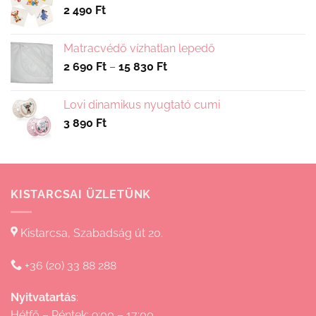
2 490
Ft
Matracvédő vízhatlan lepedő
Ártartomány:
2 690
Ft
–
15 830
Ft
2
690 Ft
Lovi dinamikus nyugtató cumi
-
3 890
Ft
15
830 Ft
KISTARCSAI ÜZLETÜNK
Kistarcsa, Szabadság út 20.
+36 (20) 33 88 288
Nyitvatartás
:
Hétfő – Péntek: 9:00 – 17:00