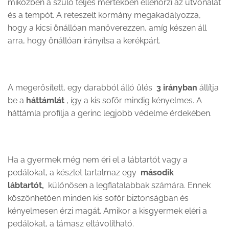
miközben a szülő teljes mértékben ellenőrzi az útvonalat
és a tempót. A reteszelt kormány megakadályozza,
hogy a kicsi önállóan manőverezzen, amíg készen áll
arra, hogy önállóan irányítsa a kerékpárt.
A megerősített, egy darabból álló ülés
3 irányban
állítja
be a
háttámlát
, így a kis sofőr mindig kényelmes. A
háttámla profilja a gerinc legjobb védelme érdekében.
Ha a gyermek még nem éri el a lábtartót vagy a
pedálokat, a készlet tartalmaz egy
második
lábtartót,
különösen a legfiatalabbak számára. Ennek
köszönhetően minden kis sofőr biztonságban és
kényelmesen érzi magát. Amikor a kisgyermek eléri a
pedálokat, a támasz eltávolítható.