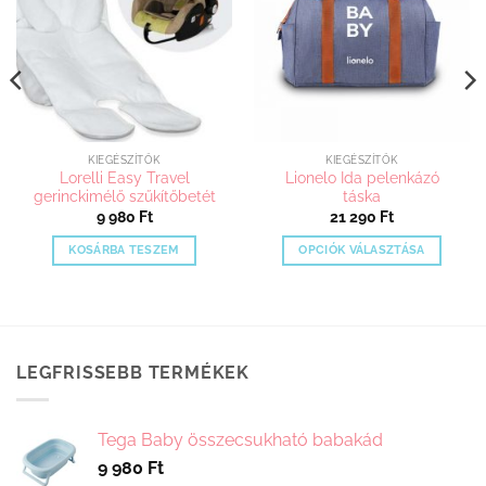
KIEGÉSZÍTŐK
KIEGÉSZÍTŐK
Lorelli Easy Travel
Lionelo Ida pelenkázó
gerinckimélő szűkítőbetét
táska
9 980
Ft
21 290
Ft
KOSÁRBA TESZEM
OPCIÓK VÁLASZTÁSA
Ennek
a
terméknek
több
variációja
LEGFRISSEBB TERMÉKEK
van.
A
változatok
Tega Baby összecsukható babakád
a
9 980
Ft
termékoldalon