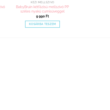
KÉZI MELLSZÍVÓ
ívó
BabyBruin kétfázisú mellszívó PP
széles nyakú cumisüveggel
9 990
Ft
KOSÁRBA TESZEM