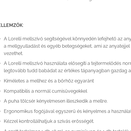
ELLEMZŐK
:
A Lorelli mellszívó segítségével könnyedén lefejhető az a
a mellgyulladást és egyéb betegségeket, ami az anyatejje
vezethet.
A Lorelli mellszívó használata elősegíti a tejtermelődés no
legtovább tudd babádat az értékes tápanyagban gazdag any
Kíméletes a mellhez és a bőrhöz egyaránt
Kompatibilis a normál cumisüvegekkel
A puha tölcsér kényelmesen illeszkedik a mellre.
Ergonomikus fogójával egyszerű és kényelmes a használat
Kézzel kontrollálhatjuk a szívás erősségét.