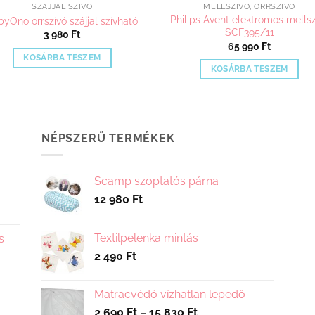
SZÁJJAL SZÍVÓ
MELLSZÍVÓ, ORRSZÍVÓ
Philips Avent elektromos mellsz
byOno orrszívó szájjal szívható
SCF395/11
3 980
Ft
65 990
Ft
KOSÁRBA TESZEM
KOSÁRBA TESZEM
NÉPSZERŰ TERMÉKEK
Scamp szoptatós párna
12 980
Ft
Textilpelenka mintás
s
2 490
Ft
Matracvédő vízhatlan lepedő
Ártartomány:
2 690
Ft
–
15 830
Ft