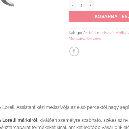
Lorelli Assistant kézimellszívó
KOSÁRBA TES
Kategóriák:
Kézi mellszívó
,
Mellszí
Mellszívó, Orrszívó
 Lorelli Assistant kézi mellszívója az első percektől nagy seg
A Lorelli márkáról
: kiválóan személyre szabható, széles szín
énztárcabarát termékeket kínál, amiket legtöbb vásárlónk elős