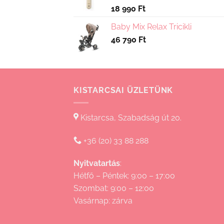
18 990
Ft
Baby Mix Relax Tricikli
46 790
Ft
KISTARCSAI ÜZLETÜNK
Kistarcsa, Szabadság út 20.
+36 (20) 33 88 288
Nyitvatartás
:
Hétfő – Péntek: 9:00 – 17:00
Szombat: 9:00 – 12:00
Vasárnap: zárva