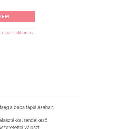
 mennyiség
ZEM
vó kézi, elektromos
,
ítség a baba táplálásában.
választékkal rendelkező
zeretettel választ.