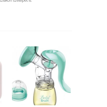
ilikon szelepet is.
hez
Kedvenceimhez
adom