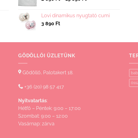
2
690 Ft
Lovi dinamikus nyugtató cumi
-
3 890
Ft
15
830 Ft
GÖDÖLLŐI ÜZLETÜNK
TE
Gödöllő, Palotakert 18.
bab
öss
+36 (20) 98 57 417
Nyitvatartás
:
Hétfő – Péntek: 9:00 – 17:00
Szombat: 9:00 – 12:00
Vasárnap: zárva