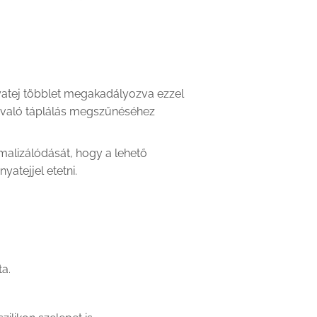
nyatej többlet megakadályozva ezzel
l való táplálás megszűnéséhez
rmalizálódását, hogy a lehető
atejjel etetni.
a.