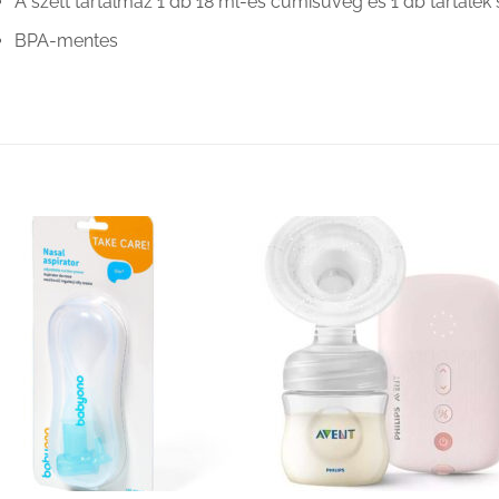
A szett tartalmaz 1 db 18 ml-es cumisüveg és 1 db tartalék sz
BPA-mentes
Kedvenceimhez
Kedvenceim
adom
adom