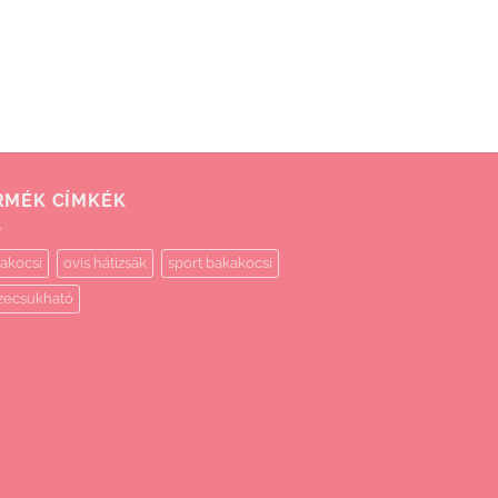
RMÉK CÍMKÉK
akocsi
ovis hátizsák
sport bakakocsi
zecsukható