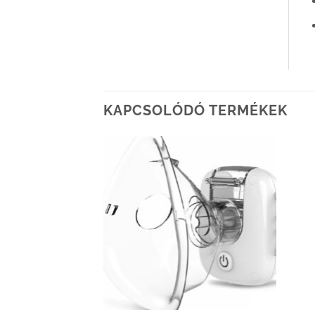
KAPCSOLÓDÓ TERMÉKEK
Kedvenceimhez
Kedvenceimhez
adom
adom