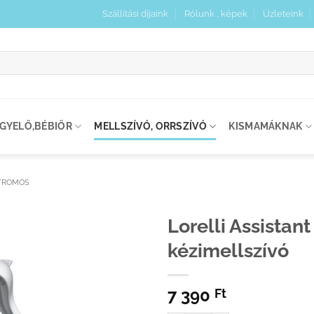
Szállítási díjaink
Rólunk , képek
Üzleteink
:
IGYELŐ,BÉBIŐR
MELLSZÍVÓ, ORRSZÍVÓ
KISMAMÁKNAK
KTROMOS
Lorelli Assistant
kézimellszívó
Kedvenceimhez
adom
7 390
Ft