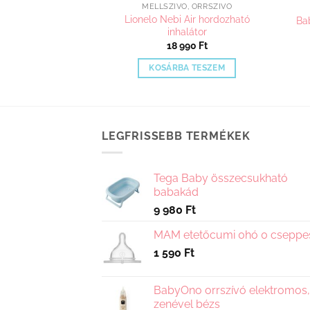
Ó, ORRSZÍVÓ
MELLSZÍVÓ, ORRSZÍVÓ
Lionelo Nebi Air hordozható
y kézi mellszívó
Ba
inhalátor
990
Ft
18 990
Ft
A TESZEM
KOSÁRBA TESZEM
LEGFRISSEBB TERMÉKEK
Tega Baby összecsukható
babakád
9 980
Ft
MAM etetőcumi 0hó 0 cseppe
1 590
Ft
BabyOno orrszívó elektromos,
zenével bézs