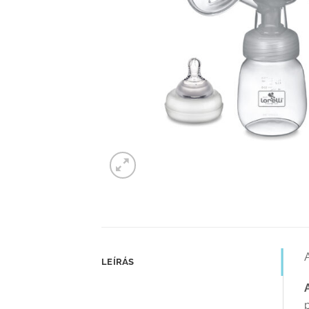
A
LEÍRÁS
p