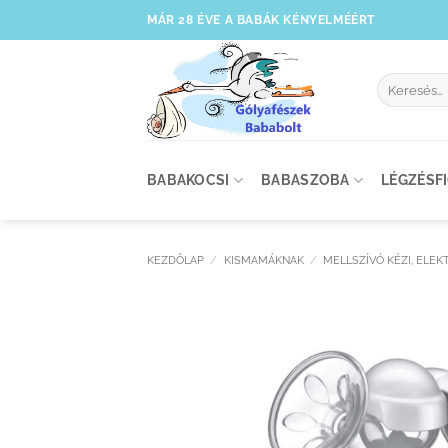
Skip
MÁR 28 ÉVE A BABÁK KÉNYELMÉÉRT
to
content
Keresés
a
következőre
BABAKOCSI
BABASZOBA
LÉGZÉSF
KEZDŐLAP
/
KISMAMÁKNAK
/
MELLSZÍVÓ KÉZI, ELE