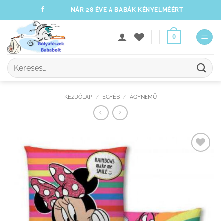
Skip
MÁR 28 ÉVE A BABÁK KÉNYELMÉÉRT
to
content
0
Keresés
a
következőre:
KEZDŐLAP
/
EGYÉB
/
ÁGYNEMŰ
Kedvenceimhez
adom