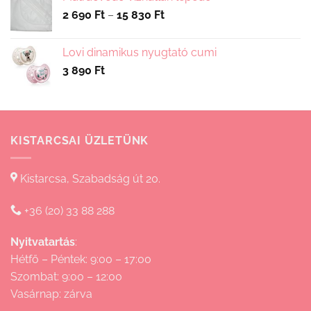
Ártartomány:
2 690
Ft
–
15 830
Ft
2
690 Ft
Lovi dinamikus nyugtató cumi
-
3 890
Ft
15
830 Ft
KISTARCSAI ÜZLETÜNK
Kistarcsa, Szabadság út 20.
+36 (20) 33 88 288
Nyitvatartás
:
Hétfő – Péntek: 9:00 – 17:00
Szombat: 9:00 – 12:00
Vasárnap: zárva