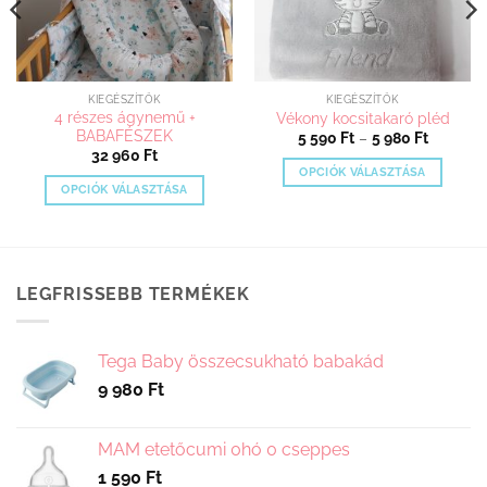
KIEGÉSZÍTŐK
KIEGÉSZÍTŐK
4 részes ágynemű +
Vékony kocsitakaró pléd
BABAFÉSZEK
Ártarto
5 590
Ft
–
5 980
Ft
5
32 960
Ft
590 Ft
OPCIÓK VÁLASZTÁSA
-
OPCIÓK VÁLASZTÁSA
5
Ennek
980 Ft
Ennek
a
a
terméknek
terméknek
több
több
variációja
LEGFRISSEBB TERMÉKEK
variációja
van.
van.
A
A
változatok
Tega Baby összecsukható babakád
változatok
a
9 980
Ft
a
termékoldalon
termékoldalon
választhatók
választhatók
MAM etetőcumi 0hó 0 cseppes
ki
ki
1 590
Ft