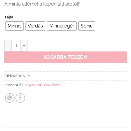
A minta eltérhet a képen láthatótól!!!
Fajta
Minnie
Verdás
Minnie egér
Sonic
Gyerek párna 40x40cm mennyiség
KOSÁRBA TESZEM
Cikkszám:
N/A
Kategóriák:
Ágynemű
,
Óvodába