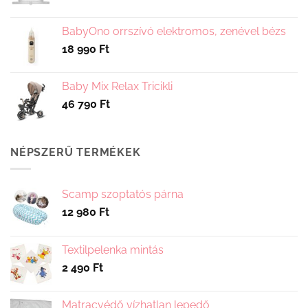
BabyOno orrszívó elektromos, zenével bézs
18 990
Ft
Baby Mix Relax Tricikli
46 790
Ft
NÉPSZERŰ TERMÉKEK
Scamp szoptatós párna
12 980
Ft
Textilpelenka mintás
2 490
Ft
Matracvédő vízhatlan lepedő