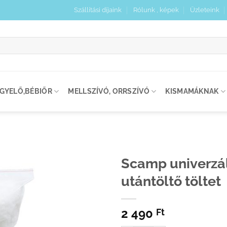
Szállítási díjaink
Rólunk , képek
Üzleteink
:
IGYELŐ,BÉBIŐR
MELLSZÍVÓ, ORRSZÍVÓ
KISMAMÁKNAK
Scamp univerzá
utántöltő töltet
Kedvenceimhez
adom
2 490
Ft