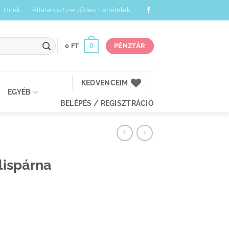
Hírek
Általános Szerződési Feltételek
0
0
FT
PÉNZTÁR
KEDVENCEIM
EGYÉB
BELÉPÉS / REGISZTRÁCIÓ
lispárna