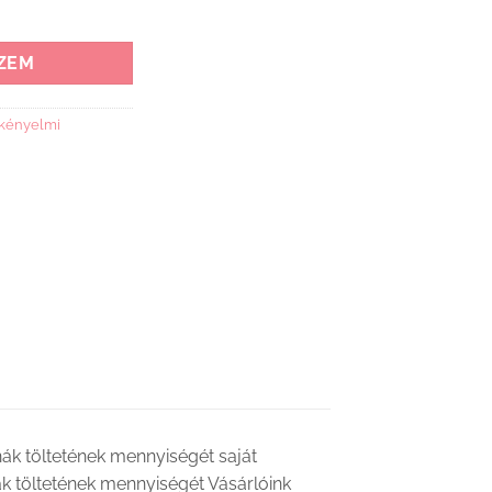
tő töltet mennyiség
ZEM
,kényelmi
nák töltetének mennyiségét saját
ák töltetének mennyiségét Vásárlóink