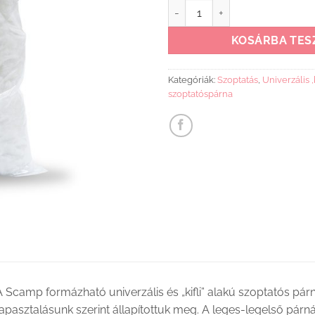
Scamp univerzálispárna utántöl
KOSÁRBA TES
Kategóriák:
Szoptatás
,
Univerzális 
szoptatóspárna
 Scamp formázható univerzális és „kifli” alakú szoptatós pár
apasztalásunk szerint állapítottuk meg. A leges-legelső párn