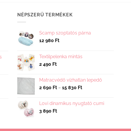
több
variációja
NÉPSZERŰ TERMÉKEK
van.
A
változatok
Scamp szoptatós párna
a
12 980
Ft
termékoldalon
választhatók
Textilpelenka mintás
s
ki
2 490
Ft
Matracvédő vízhatlan lepedő
Ártartomány:
2 690
Ft
–
15 830
Ft
2
690 Ft
Lovi dinamikus nyugtató cumi
-
3 890
Ft
15
830 Ft