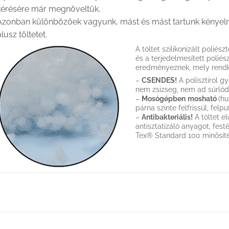
kérésére már megnöveltük.
Azonban különbözőek vagyunk, mást és mást tartunk kényelme
lusz töltetet.
A töltet szilikonizált polié
és a terjedelmesített poliés
eredményeznek, mely rendkív
–
CSENDES!
A polisztirol g
nem zsizseg, nem ad súrlód
–
Mosógépben
mosható
(hu
párna szinte felfrissül, felpu
–
Antibakteriális!
A töltet e
antisztatizáló anyagot, fes
Tex® Standard 100 minősíté