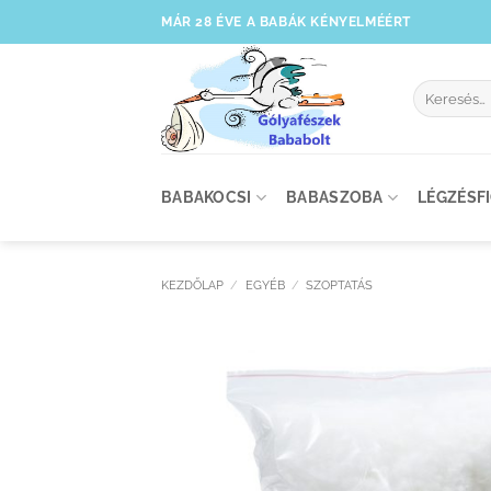
Skip
MÁR 28 ÉVE A BABÁK KÉNYELMÉÉRT
to
content
Keresés
a
következőre
BABAKOCSI
BABASZOBA
LÉGZÉSF
KEZDŐLAP
/
EGYÉB
/
SZOPTATÁS