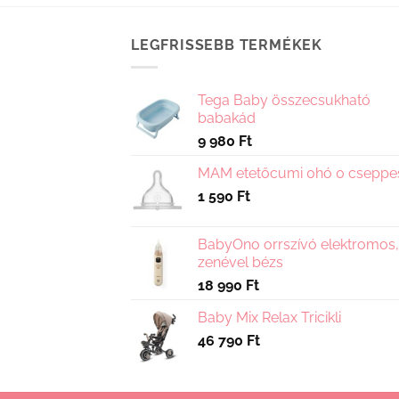
több
variációja
LEGFRISSEBB TERMÉKEK
van.
A
változatok
Tega Baby összecsukható
a
babakád
termékoldalon
9 980
Ft
választhatók
MAM etetőcumi 0hó 0 cseppe
ki
1 590
Ft
BabyOno orrszívó elektromos,
zenével bézs
18 990
Ft
Baby Mix Relax Tricikli
46 790
Ft