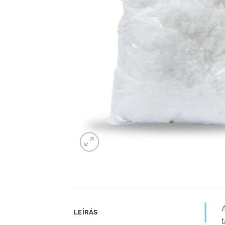
A
LEÍRÁS
t