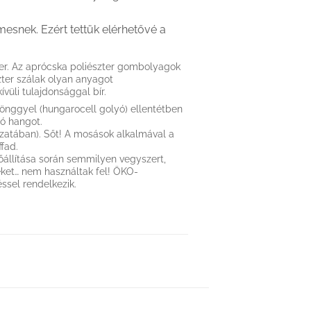
snek. Ezért tettük elérhetővé a
szter. Az aprócska poliészter gombolyagok
zter szálak olyan anyagot
üli tulajdonsággal bír.
yönggyel (hungarocell golyó) ellentétben
ó hangot.
zatában). Sőt! A mosások alkalmával a
ffad.
lőállítása során semmilyen vegyszert,
téket… nem használtak fel! ÖKO-
ssel rendelkezik.