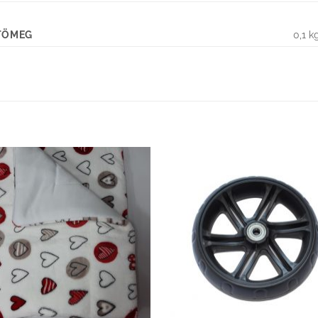
TÖMEG
0,1 k
Kedvenceimhez
Kedvenceim
adom
adom