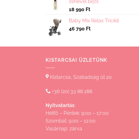
zenével bézs
18 990
Ft
Baby Mix Relax Tricikli
46 790
Ft
KISTARCSAI ÜZLETÜNK
Kistarcsa, Szabadság út 20.
+36 (20) 33 88 288
Nyitvatartás
:
Hétfő – Péntek: 9:00 – 17:00
Szombat: 9:00 – 12:00
Vasárnap: zárva