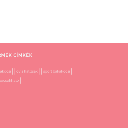
RMÉK CÍMKÉK
akocsi
ovis hátizsák
sport bakakocsi
zecsukható