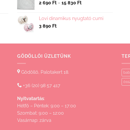
Ártartomány:
2 690
Ft
–
15 830
Ft
2
690 Ft
Lovi dinamikus nyugtató cumi
-
3 890
Ft
15
830 Ft
GÖDÖLLŐI ÜZLETÜNK
TE
Gödöllő, Palotakert 18.
bab
öss
+36 (20) 98 57 417
Nyitvatartás
:
Hétfő – Péntek: 9:00 – 17:00
Szombat: 9:00 – 12:00
Vasárnap: zárva