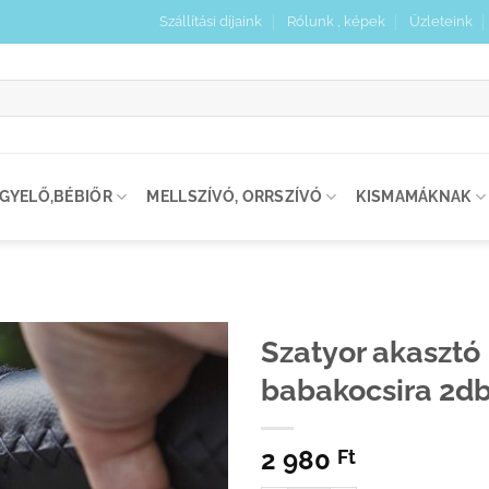
Szállítási díjaink
Rólunk , képek
Üzleteink
:
IGYELŐ,BÉBIŐR
MELLSZÍVÓ, ORRSZÍVÓ
KISMAMÁKNAK
Szatyor akasztó
babakocsira 2d
Kedvenceimhez
adom
2 980
Ft