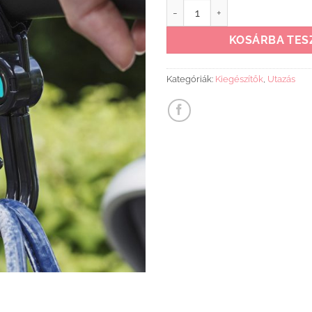
Szatyor akasztó babakocsira 2
KOSÁRBA TES
Kategóriák:
Kiegészítők
,
Utazás