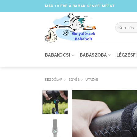
Skip
MÁR 28 ÉVE A BABÁK KÉNYELMÉÉRT
to
content
Keresés
a
következőre
BABAKOCSI
BABASZOBA
LÉGZÉSF
KEZDŐLAP
/
EGYÉB
/
UTAZÁS