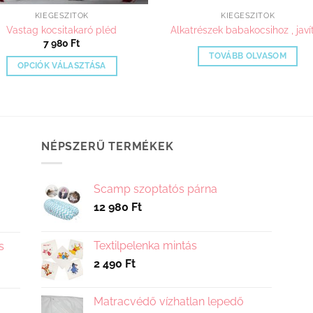
KIEGÉSZÍTŐK
KIEGÉSZÍTŐK
Vastag kocsitakaró pléd
Alkatrészek babakocsihoz , javí
7 980
Ft
TOVÁBB OLVASOM
OPCIÓK VÁLASZTÁSA
Ennek
a
terméknek
több
NÉPSZERŰ TERMÉKEK
variációja
van.
A
Scamp szoptatós párna
változatok
12 980
Ft
a
termékoldalon
választhatók
Textilpelenka mintás
s
ki
2 490
Ft
Matracvédő vízhatlan lepedő