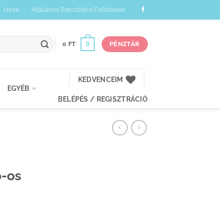
Hírek
Általános Szerződési Feltételek
0
0
FT
PÉNZTÁR
KEDVENCEIM
EGYÉB
BELÉPÉS / REGISZTRÁCIÓ
b-os