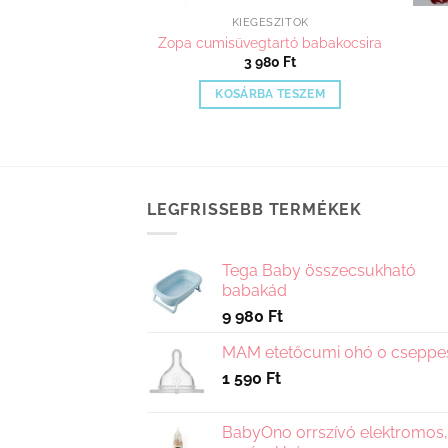
ÉSZÍTŐK
KIEGÉSZÍTŐK
avel gerinckimélő
Zopa cumisüvegtartó babakocsira
tőbetét
3 980
Ft
980
Ft
KOSÁRBA TESZEM
A TESZEM
LEGFRISSEBB TERMÉKEK
Tega Baby összecsukható
babakád
9 980
Ft
MAM etetőcumi 0hó 0 cseppe
1 590
Ft
BabyOno orrszívó elektromos,