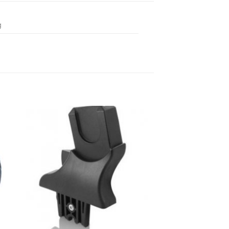
g
hez
Kedvenceimhez
adom