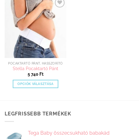
Kedvenceimhez
adom
POCAKTARTÓ PÁNT, HASSZORÍTÓ
Stella Pocaktartó Pánt
5 740
Ft
OPCIÓK VÁLASZTÁSA
Ennek
a
terméknek
több
LEGFRISSEBB TERMÉKEK
variációja
van.
A
Tega Baby összecsukható babakád
változatok