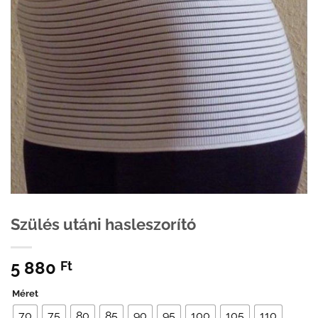
Szülés utáni hasleszorító
5 880
Ft
Méret
70
75
80
85
90
95
100
105
110