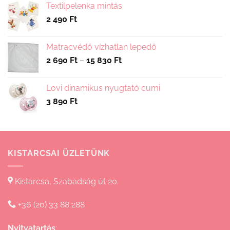
Textilpelenka mintás
2 490
Ft
Matracvédő vízhatlan lepedő
Ártartomány:
2 690
Ft
–
15 830
Ft
2
690 Ft
Lovi dinamikus nyugtató cumi
-
3 890
Ft
15
830 Ft
KISTARCSAI ÜZLETÜNK
Kistarcsa, Szabadság út 20.
+36 (20) 33 88 288
Nyitvatartás
: