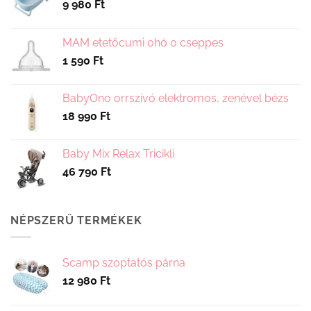
9 980
Ft
a
termékoldalon
választhatók
MAM etetőcumi 0hó 0 cseppes
ki
1 590
Ft
BabyOno orrszívó elektromos, zenével bézs
18 990
Ft
Baby Mix Relax Tricikli
46 790
Ft
NÉPSZERŰ TERMÉKEK
Scamp szoptatós párna
12 980
Ft