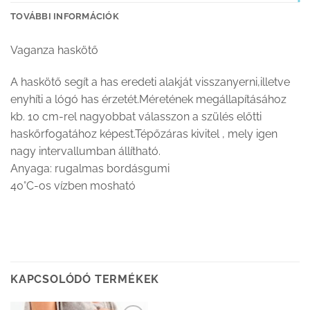
TOVÁBBI INFORMÁCIÓK
Vaganza haskötő
A haskötő segít a has eredeti alakját visszanyerni,illetve
enyhíti a lógó has érzetét.Méretének megállapításához
kb. 10 cm-rel nagyobbat válasszon a szülés előtti
haskőrfogatához képest.Tépőzáras kivitel , mely igen
nagy intervallumban állítható.
Anyaga: rugalmas bordásgumi
40°C-os vízben mosható
KAPCSOLÓDÓ TERMÉKEK