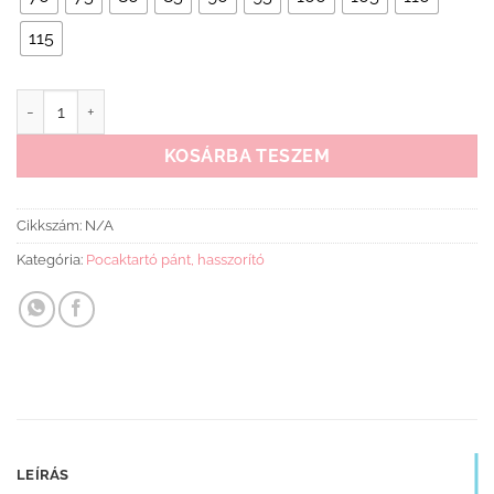
115
Szülés utáni hasleszorító mennyiség
KOSÁRBA TESZEM
Cikkszám:
N/A
Kategória:
Pocaktartó pánt, hasszorító
LEÍRÁS