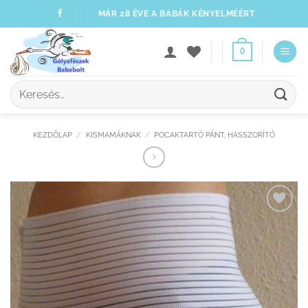
Skip
MÁR 28 ÉVE A BABÁK KÉNYELMÉÉRT
to
content
0
Keresés
a
következőre:
KEZDŐLAP
/
KISMAMÁKNAK
/
POCAKTARTÓ PÁNT, HASSZORÍTÓ
Kedvenceimhez
adom