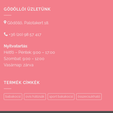
GÖDÖLLŐI ÜZLETÜNK
Gödöllő, Palotakert 18.
+36 (20) 98 57 417
Nyitvatartás
:
Hétfő – Péntek: 9:00 – 17:00
Szombat: 9:00 – 12:00
Vasárnap: zárva
TERMÉK CÍMKÉK
babakocsi
ovis hátizsák
sport bakakocsi
összecsukható