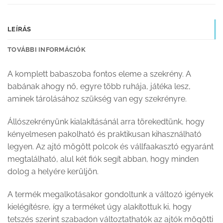
LEÍRÁS
TOVÁBBI INFORMÁCIÓK
A komplett babaszoba fontos eleme a
szekrény. A
babának ahogy nő, egyre több ruhája, játéka lesz,
aminek tárolásához szükség van egy szekrényre.
Állószekrényünk kialakításánál arra törekedtünk, hogy
kényelmesen pakolható és praktikusan kihasználható
legyen. Az ajtó mögött polcok és vállfaakasztó egyaránt
megtalálható, alul két fiók segít abban, hogy minden
dolog a helyére kerüljön.
A termék megalkotásakor gondoltunk a változó igények
kielégítésre, így a terméket úgy alakítottuk ki, hogy
tetszés szerint szabadon változtathatók az ajtók mögötti