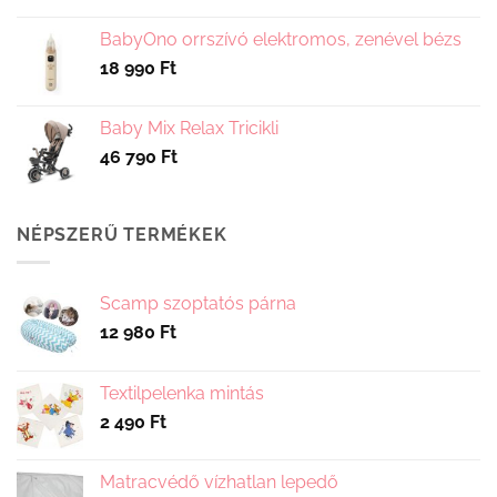
BabyOno orrszívó elektromos, zenével bézs
18 990
Ft
Baby Mix Relax Tricikli
46 790
Ft
NÉPSZERŰ TERMÉKEK
Scamp szoptatós párna
12 980
Ft
Textilpelenka mintás
2 490
Ft
Matracvédő vízhatlan lepedő