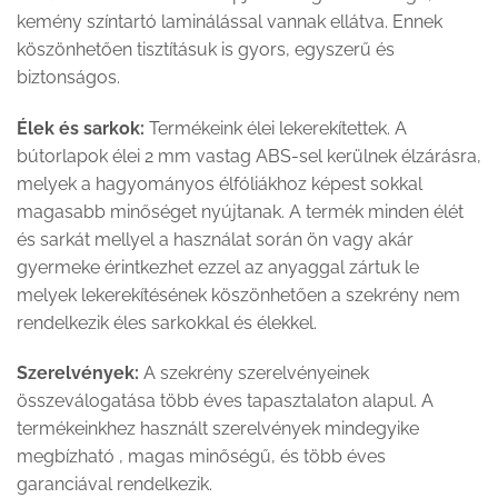
kemény színtartó laminálással vannak ellátva. Ennek
köszönhetően tisztításuk is gyors, egyszerű és
biztonságos.
Élek és sarkok:
Termékeink élei lekerekítettek. A
bútorlapok élei 2 mm vastag ABS-sel kerülnek élzárásra,
melyek a hagyományos élfóliákhoz képest sokkal
magasabb minőséget nyújtanak. A termék minden élét
és sarkát mellyel a használat során ön vagy akár
gyermeke érintkezhet ezzel az anyaggal zártuk le
melyek lekerekítésének köszönhetően a szekrény nem
rendelkezik éles sarkokkal és élekkel.
Szerelvények:
A szekrény szerelvényeinek
összeválogatása több éves tapasztalaton alapul. A
termékeinkhez használt szerelvények mindegyike
megbízható , magas minőségű, és több éves
garanciával rendelkezik.