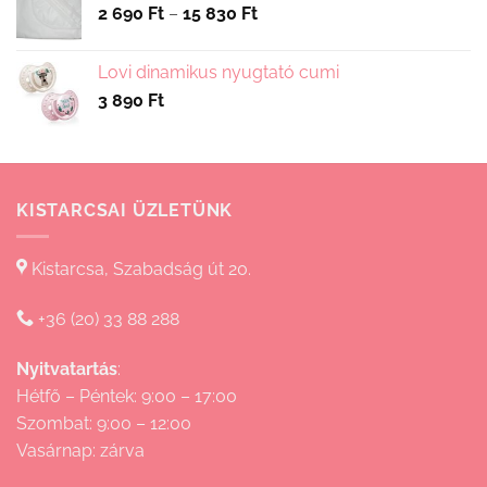
Ártartomány:
2 690
Ft
–
15 830
Ft
2
690 Ft
Lovi dinamikus nyugtató cumi
-
3 890
Ft
15
830 Ft
KISTARCSAI ÜZLETÜNK
Kistarcsa, Szabadság út 20.
+36 (20) 33 88 288
Nyitvatartás
:
Hétfő – Péntek: 9:00 – 17:00
Szombat: 9:00 – 12:00
Vasárnap: zárva