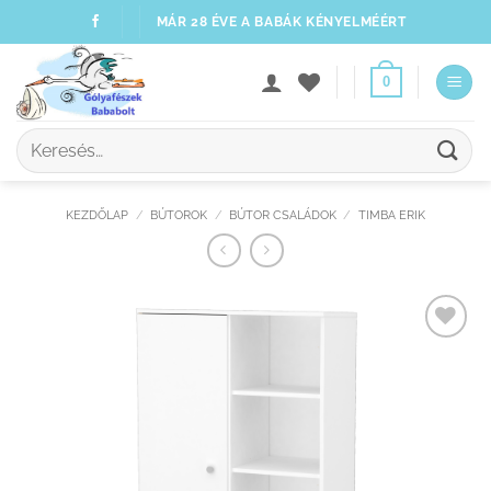
Skip
MÁR 28 ÉVE A BABÁK KÉNYELMÉÉRT
to
content
0
Keresés
a
következőre:
KEZDŐLAP
/
BÚTOROK
/
BÚTOR CSALÁDOK
/
TIMBA ERIK
Kedvenceimhez
adom