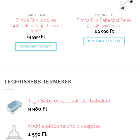
TIMBA ERIK
TIMBA ERIK
Timba Erik 1000-es
Timba Erik Babaöböl Fehér
Duplapolcos falipolc ezüst
50×98 szivaccsal
fehér
62 990
Ft
14 990
Ft
KOSÁRBA TESZEM
KOSÁRBA TESZEM
LEGFRISSEBB TERMÉKEK
Tega Baby összecsukható babakád
9 980
Ft
MAM etetőcumi 0hó 0 cseppes
1 590
Ft