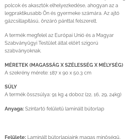
polcok és akasztók elhelyezkedése, ahogyan az a
legpraktikusabb Ön és gyermeke számára. Az ajtó
gázcsillapítású, önzáró pánttal felszerelt.
A termék megfelel az Európai Unió és a Magyar
Szabványügyi Testület által előírt szigorú
szabványoknak.
MÉRETEK (MAGASSÁG X SZÉLESSÉG X MÉLYSÉG)
A szekrény mérete: 187 x 90 x 50.3 cm
SÚLY
A termék összsúlya: 91 kg 4 doboz (22, 16, 29, 24kg)
Anyaga:
Színtartó felületű laminált bútorlap
Felülete:
Laminált bútorlapjaink magas minőségű,