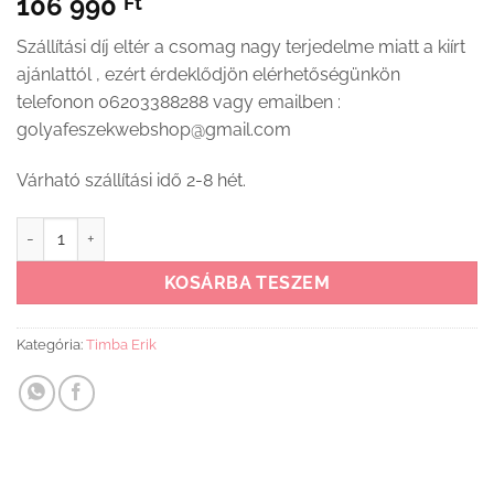
106 990
Ft
Szállítási díj eltér a csomag nagy terjedelme miatt a kiírt
ajánlattól , ezért érdeklődjön elérhetőségünkön
telefonon 06203388288 vagy emailben :
golyafeszekwebshop@gmail.com
Várható szállítási idő 2-8 hét.
Timba Erik Egyajtós kétfiókos állószekrény ezüst fehér mennyiség
KOSÁRBA TESZEM
Kategória:
Timba Erik