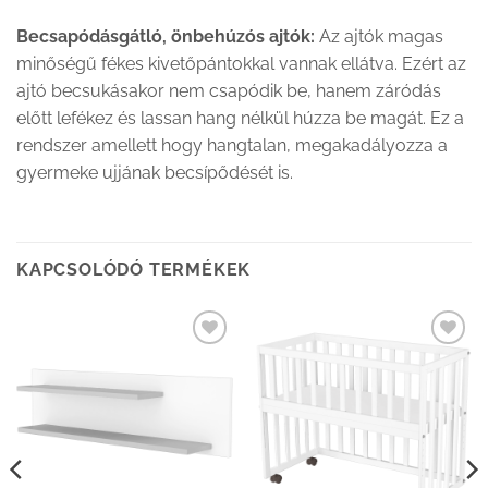
Becsapódásgátló
, önbehúzós ajtók:
Az ajtók magas
minőségű fékes kivetőpántokkal vannak ellátva. Ezért az
ajtó becsukásakor nem csapódik be, hanem záródás
előtt lefékez és lassan hang nélkül húzza be magát. Ez a
rendszer amellett hogy hangtalan, megakadályozza a
gyermeke ujjának becsípődését is.
KAPCSOLÓDÓ TERMÉKEK
Kedvenceimhez
Kedvenceimhez
adom
adom