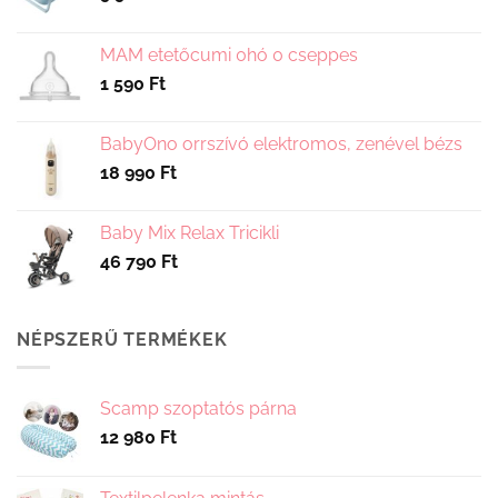
MAM etetőcumi 0hó 0 cseppes
1 590
Ft
BabyOno orrszívó elektromos, zenével bézs
18 990
Ft
Baby Mix Relax Tricikli
46 790
Ft
NÉPSZERŰ TERMÉKEK
Scamp szoptatós párna
12 980
Ft