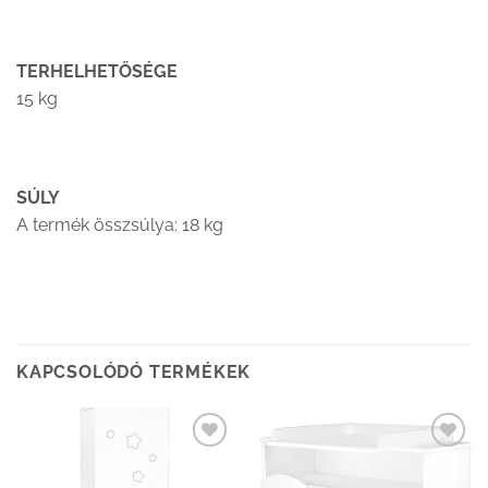
TERHELHETŐSÉGE
15 kg
SÚLY
A termék összsúlya: 18 kg
KAPCSOLÓDÓ TERMÉKEK
Kedvenceimhez
Kedvenceimhez
adom
adom