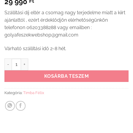
29 990
Ft
Szállítási díj eltér a csomag nagy terjedelme miatt a kiírt
ajánlattól , ezért érdeklődjön elérhetőségünkön
telefonon 06203388288 vagy emailben :
golyafeszekwebshop@gmail.com
Várható szállítási idő 2-8 hét.
Timba Félix Elefántos játéktároló láda fehér mennyiség
KOSÁRBA TESZEM
Kategória:
Timba Félix