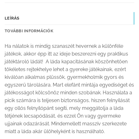
LEÍRÁS
TOVÁBBI INFORMÁCIÓK
Ha nálatok is mindig szanaszét hevernek a különféle
játékok, akkor épp itt az ideje beszerezni egy praktikus
játéktároló ládát! A láda kapacitásának köszönhetően
tökéletes rejtekhelye lehet a gyereke játékainak, ezért
kiválóan alkalmas plüssök, gyermekholmik gyors és
egyszerű tárolására. Mart elefánt mintája egyediséget és
játékosságot kölcsönöz minden szobának. Használata a
picik számára is teljesen biztonságos, hiszen felnyílását
egy ollós felnyílópánt segíti, mely meggátolja a láda
tétjének lecsapódását, és ezzel Ön vagy gyermeke
ujjainak odazárását. Mindemellett masszív szerkezete
miatt a láda akár ülőhelyként is használható.