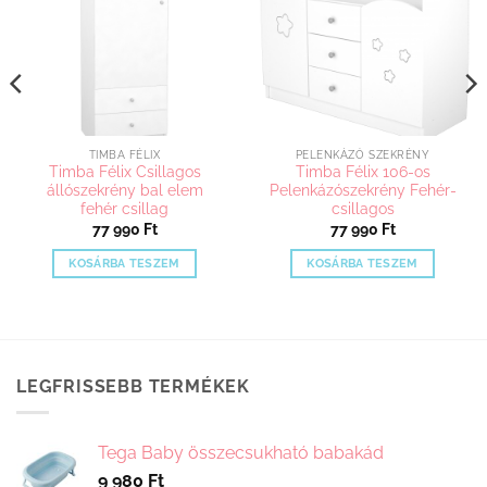
TIMBA FÉLIX
PELENKÁZÓ SZEKRÉNY
Timba Félix Csillagos
Timba Félix 106-os
állószekrény bal elem
Pelenkázószekrény Fehér-
fehér csillag
csillagos
77 990
Ft
77 990
Ft
KOSÁRBA TESZEM
KOSÁRBA TESZEM
LEGFRISSEBB TERMÉKEK
Tega Baby összecsukható babakád
9 980
Ft