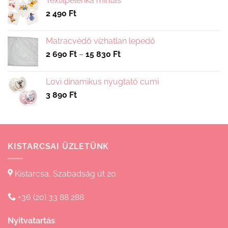
Textilpelenka mintás
2 490
Ft
Matracvédő vízhatlan lepedő
Ártartomány:
2 690
Ft
–
15 830
Ft
2
690 Ft
Lovi dinamikus nyugtató cumi
-
3 890
Ft
15
830 Ft
KISTARCSAI ÜZLETÜNK
Kistarcsa, Szabadság út 20.
+36 (20) 33 88 288
Nyitvatartás
: