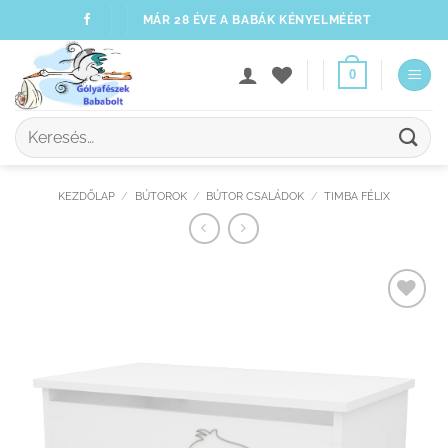
Skip
MÁR 28 ÉVE A BABÁK KÉNYELMÉÉRT
to
content
0
Keresés
a
következőre:
KEZDŐLAP
/
BÚTOROK
/
BÚTOR CSALÁDOK
/
TIMBA FÉLIX
Kedvenceimhez
adom