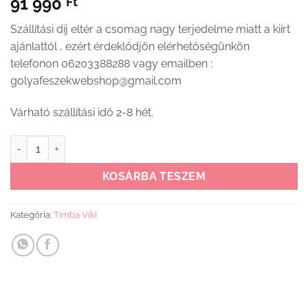
91 990
Ft
Szállítási díj eltér a csomag nagy terjedelme miatt a kiírt
ajánlattól , ezért érdeklődjön elérhetőségünkön
telefonon 06203388288 vagy emailben :
golyafeszekwebshop@gmail.com
Várható szállítási idő 2-8 hét.
Timba Viki Átalakítható ágyneműtartós gyermekágy Krém-fűz 7
KOSÁRBA TESZEM
Kategória:
Timba Viki