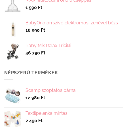
MAM etetőcumi 0hó 0 cseppes
1 590
Ft
BabyOno orrszívó elektromos, zenével bézs
18 990
Ft
Baby Mix Relax Tricikli
46 790
Ft
NÉPSZERŰ TERMÉKEK
Scamp szoptatós párna
12 980
Ft
Textilpelenka mintás
2 490
Ft