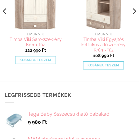
TIMBA VIKI
TIMBA VIKI
Timba Viki Sarokszekrény
Timba Viki Egyajtós
Krém-fűz
kétfiókos állószekrény
Krém-Fűz
122 990
Ft
108 990
Ft
KOSÁRBA TESZEM
KOSÁRBA TESZEM
LEGFRISSEBB TERMÉKEK
Tega Baby összecsukható babakád
9 980
Ft