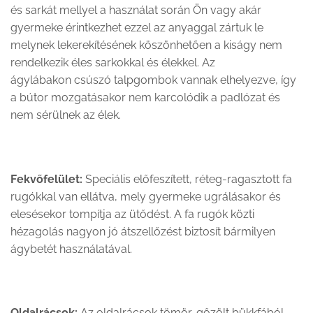
és sarkát mellyel a használat során Ön vagy akár
gyermeke érintkezhet ezzel az anyaggal zártuk le
melynek lekerekítésének köszönhetően a kiságy nem
rendelkezik éles sarkokkal és élekkel. Az
ágylábakon csúszó talpgombok vannak elhelyezve, így
a bútor mozgatásakor nem karcolódik a padlózat és
nem sérülnek az élek.
Fekvőfelület:
Speciális előfeszített, réteg-ragasztott fa
rugókkal van ellátva, mely gyermeke ugrálásakor és
elesésekor tompítja az ütődést. A fa rugók közti
hézagolás nagyon jó átszellőzést biztosít bármilyen
ágybetét használatával.
Oldalrácsok:
Az oldalrácsok tömör, gőzölt bükkfából