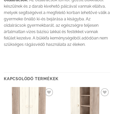
készülnek és 2 darab kivehető pálcával vannak ellátva,
melyek segítségével a megfelelő korban lehetővé válik a
gyermeke önálló ki-és bejárása a kiságyba. Az
oldalrácsok gyermekbarát, az egészségre teljesen
ártalmatlan vizes bázisú lakkal és festékkel vannak
felület kezelve. A bükkfa keménységéből adódóan nem
szükséges rágásvédő használata az éleken.
KAPCSOLÓDÓ TERMÉKEK
Kedvenceimhez
Kedvenceimhez
adom
adom