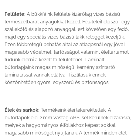
Felülete:
A bükkfáink felülete kizárólag vizes bázisú
természetbarát anyagokkal kezelt. Felületeit először egy
szállekötő és alapozó anyaggal, ezt követően egy fedő,
majd egy speciális vizes bázisú lakk réteggel kezeljük.
Ezen többrétegű behatás által az átlagosnál egy jóval
magasabb védelmet, tartósságot valamint élettartamot
tudunk elérni a kezelt fa felületénél. Laminált
bútorlapjaink magas minőségű, kemény színtartó
laminálással vannak ellátva. Tisztításuk ennek
köszönhetően gyors, egyszerű és biztonságos.
Élek és sarkok:
Termékeink élei lekerekítettek. A
bútorlapok élei 2 mm vastag ABS-sel kerülnek élzárásra,
melyek a hagyományos élfóliákhoz képest sokkal
magasabb minőséget nyújtanak. A termék minden élét