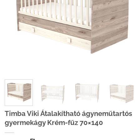
Timba Viki Átalakítható ágyneműtartós
gyermekágy Krém-fűz 70×140