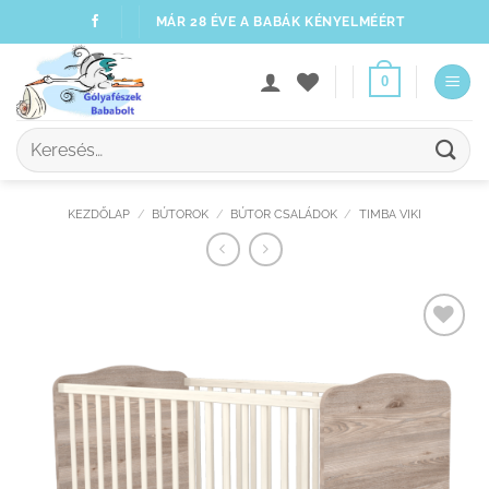
Skip
MÁR 28 ÉVE A BABÁK KÉNYELMÉÉRT
to
content
0
Keresés
a
következőre:
KEZDŐLAP
/
BÚTOROK
/
BÚTOR CSALÁDOK
/
TIMBA VIKI
Kedvenceimhez
adom