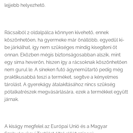
lejjebb helyezhető.
Rácsaiból 2 oldalpálca könnyen kivehető, ennek
köszönhetően, ha gyermeke már önállóbb, egyedül ki-
be járkálhat, így nem szükséges mindig kisegíteni őt
onnan. Eközben mégis biztonságosabban alszik, mint
egy sima heverőn, hiszen így a rácsoknak köszönhetően
nem gurul le. A síneken futó ágyneműtartó pedig még
praktikusabbá teszi a terméket, segítve a kényelmes
tárolást. A gyerekágy átalakításához nincs szükség
pótalkatrészek megvásárlására, ezek a termékkel együtt
járnak.
A kiságy megfelel az Európai Unió és a Magyar