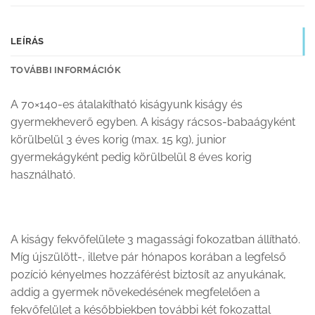
LEÍRÁS
TOVÁBBI INFORMÁCIÓK
A 70×140-es átalakítható kiságyunk kiságy és
gyermekheverő egyben. A kiságy rácsos-babaágyként
körülbelül 3 éves korig (max. 15 kg), junior
gyermekágyként pedig körülbelül 8 éves korig
használható.
A kiságy fekvőfelülete 3 magassági fokozatban állítható.
Míg újszülött-, illetve pár hónapos korában a legfelső
pozíció kényelmes hozzáférést biztosít az anyukának,
addig a gyermek növekedésének megfelelően a
fekvőfelület a későbbiekben további két fokozattal