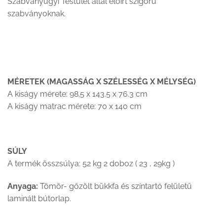
Szabványügyi Testület által előírt szigorú
szabványoknak.
MÉRETEK (MAGASSÁG X SZÉLESSÉG X MÉLYSÉG)
A kiságy mérete: 98.5 x 143.5 x 76.3 cm
A kiságy matrac mérete: 70 x 140 cm
SÚLY
A termék összsúlya: 52 kg 2 doboz ( 23 , 29kg )
Anyaga:
Tömör- gőzölt bükkfa és színtartó felületű
laminált bútorlap.