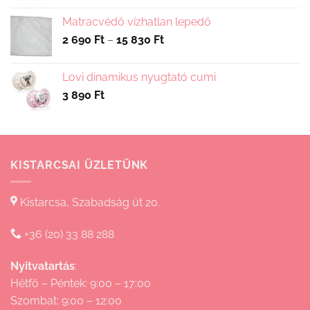
Matracvédő vízhatlan lepedő
Ártartomány:
2 690
Ft
–
15 830
Ft
2
690 Ft
Lovi dinamikus nyugtató cumi
-
3 890
Ft
15
830 Ft
KISTARCSAI ÜZLETÜNK
Kistarcsa, Szabadság út 20.
+36 (20) 33 88 288
Nyitvatartás
:
Hétfő – Péntek: 9:00 – 17:00
Szombat: 9:00 – 12:00