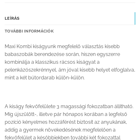
LEÍRÁS
TOVÁBBI INFORMÁCIÓK
Maxi Kombi kiságyunk megfelelő választás kisebb
babaszobák berendezése során, hiszen egyszerre
kombinálja a klasszikus rácsos kiságyat a
pelenkázószekrénnyel, ám jóval kisebb helyet elfoglalva,
mint a két bútordarab külön-külön.
A kiságy fekvőfelülete 3 magassági fokozatban állítható.
Míg újszülött-, illetve pár hónapos korában a legfelső
pozíció kényelmes hozzáférést biztosít az anyukának,
addig a gyermek növekedésének megfelelően a
fekvőfelület a későbbiekben további két fokozattal