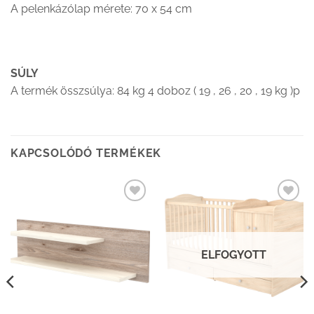
A pelenkázólap mérete: 70 x 54 cm
SÚLY
A termék összsúlya: 84 kg 4 doboz ( 19 , 26 , 20 , 19 kg )p
KAPCSOLÓDÓ TERMÉKEK
Kedvenceimhez
Kedvenceimhez
adom
adom
ELFOGYOTT