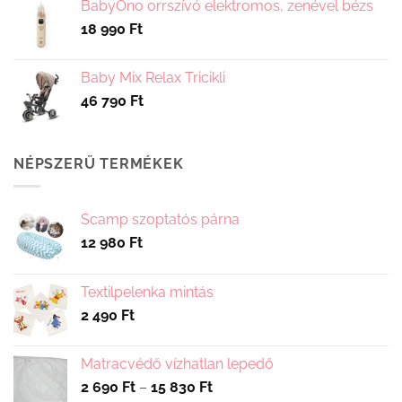
BabyOno orrszívó elektromos, zenével bézs
18 990
Ft
Baby Mix Relax Tricikli
46 790
Ft
NÉPSZERŰ TERMÉKEK
Scamp szoptatós párna
12 980
Ft
Textilpelenka mintás
2 490
Ft
Matracvédő vízhatlan lepedő
Ártartomány:
2 690
Ft
–
15 830
Ft