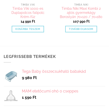
TIMBA VIKI
TIMBA NIKI
Timba Viki 1000-es
Timba Niki Maxi Kombi 2
Duplapolcos falipolc
ajtós gyermekágy
Krém-fűz
Borostyán 70×120 / 70×180
14 990
Ft
107 990
Ft
KOSÁRBA TESZEM
TOVÁBB OLVASOM
LEGFRISSEBB TERMÉKEK
Tega Baby összecsukható babakád
9 980
Ft
MAM etetőcumi 0hó 0 cseppes
1 590
Ft