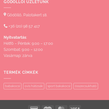
GÖDÖLLŐI ÜZLETÜNK
Gödöllő, Palotakert 18.
+36 (20) 98 57 417
Nyitvatartás
:
Hétfő – Péntek: 9:00 – 17:00
Szombat: 9:00 – 12:00
Vasárnap: zárva
TERMÉK CÍMKÉK
babakocsi
ovis hátizsák
sport bakakocsi
összecsukható
Credit
Maestro
MasterCard
Visa