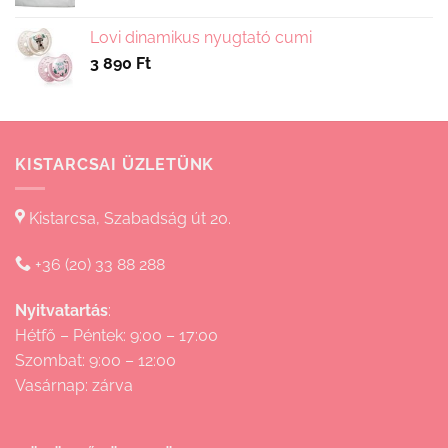
2
690 Ft
Lovi dinamikus nyugtató cumi
-
3 890
Ft
15
830 Ft
KISTARCSAI ÜZLETÜNK
Kistarcsa, Szabadság út 20.
+36 (20) 33 88 288
Nyitvatartás
:
Hétfő – Péntek: 9:00 – 17:00
Szombat: 9:00 – 12:00
Vasárnap: zárva