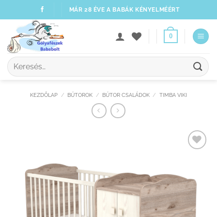
Skip
MÁR 28 ÉVE A BABÁK KÉNYELMÉÉRT
to
content
0
Keresés
a
következőre:
KEZDŐLAP
/
BÚTOROK
/
BÚTOR CSALÁDOK
/
TIMBA VIKI
Kedvenceimhez
adom