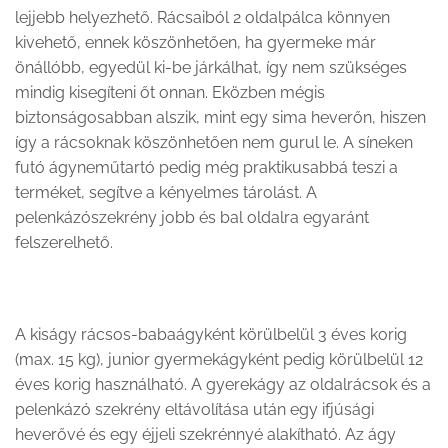
lejjebb helyezhető. Rácsaiból 2 oldalpálca könnyen
kivehető, ennek köszönhetően, ha gyermeke már
önállóbb, egyedül ki-be járkálhat, így nem szükséges
mindig kisegíteni őt onnan. Eközben mégis
biztonságosabban alszik, mint egy sima heverőn, hiszen
így a rácsoknak köszönhetően nem gurul le. A síneken
futó ágyneműtartó pedig még praktikusabbá teszi a
terméket, segítve a kényelmes tárolást. A
pelenkázószekrény jobb és bal oldalra egyaránt
felszerelhető.
A kiságy rácsos-babaágyként körülbelül 3 éves korig
(max. 15 kg), junior gyermekágyként pedig körülbelül 12
éves korig használható. A gyerekágy az oldalrácsok és a
pelenkázó szekrény eltávolítása után egy ifjúsági
heverővé és egy éjjeli szekrénnyé alakítható. Az ágy