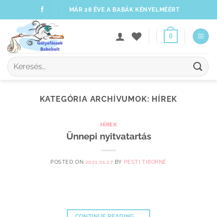
Skip
MÁR 28 ÉVE A BABÁK KÉNYELMÉÉRT
to
content
0
Keresés
a
következőre:
KATEGÓRIA ARCHÍVUMOK:
HÍREK
HÍREK
Ünnepi nyitvatartás
POSTED ON
2021.01.27
BY
PESTI TIBORNÉ
CONTINUE READING
→