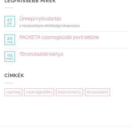
LEGFRISSEBB HÍREK
Ünnepi nyitvatartás
27
jan
Ünnepi
a hozzászólások lehetősége kikapcsolva
nyitvatartás
bejegyzéshez
PACKETA csomagküldő pont lettünk
20
máj
Nincs
hozzászólás
a(z)
Törzsvásárlói kártya
05
PACKETA
csomagküldő
márc
Nincs
pont
hozzászólás
lettünk
a(z)
bejegyzéshez
Törzsvásárlói
CÍMKÉK
kártya
bejegyzéshez
csomag
csomagküldés
kedvezmény
törzsvásárló