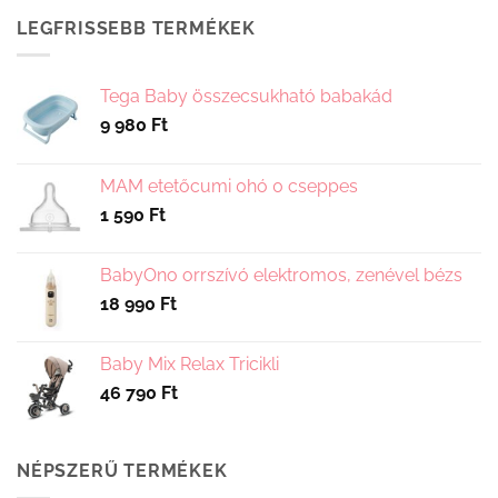
LEGFRISSEBB TERMÉKEK
Tega Baby összecsukható babakád
9 980
Ft
MAM etetőcumi 0hó 0 cseppes
1 590
Ft
BabyOno orrszívó elektromos, zenével bézs
18 990
Ft
Baby Mix Relax Tricikli
46 790
Ft
NÉPSZERŰ TERMÉKEK