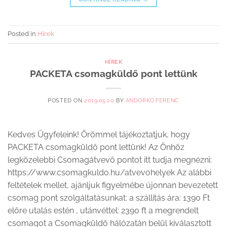
Posted in
Hírek
HÍREK
PACKETA csomagküldő pont lettünk
POSTED ON
2019.05.20
BY
ANDORKO.FERENC
Kedves Ügyfeleink! Örömmel tájékoztatjuk, hogy
PACKETA csomagküldő pont lettünk! Az Önhöz
legközelebbi Csomagátvevő pontot itt tudja megnézni:
https://www.csomagkuldo.hu/atvevohelyek Az alábbi
feltételek mellet, ajánljuk figyelmébe újonnan bevezetett
csomag pont szolgáltatásunkat: a szállítás ára: 1390 Ft
előre utalás estén , utánvéttel: 2390 ft a megrendelt
csomagot a Csomagküldő hálózatán belül kiválasztott