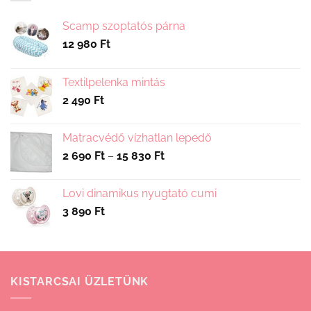
Scamp szoptatós párna
12 980
Ft
Textilpelenka mintás
2 490
Ft
Matracvédő vízhatlan lepedő
Ártartomány:
2 690
Ft
–
15 830
Ft
2
690 Ft
Lovi dinamikus nyugtató cumi
-
3 890
Ft
15
830 Ft
KISTARCSAI ÜZLETÜNK