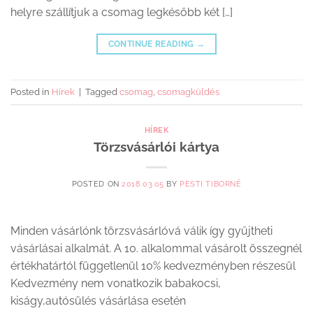
helyre szállítjuk a csomag legkésőbb két […]
CONTINUE READING
→
Posted in
Hírek
|
Tagged
csomag
,
csomagküldés
HÍREK
Törzsvásárlói kártya
POSTED ON
2018.03.05
BY
PESTI TIBORNÉ
Minden vásárlónk törzsvásárlóvá válik így gyűjtheti
vásárlásai alkalmát. A 10. alkalommal vásárolt összegnél
értékhatártól függetlenül 10% kedvezményben részesül
Kedvezmény nem vonatkozik babakocsi,
kiságy,autósülés vásárlása esetén