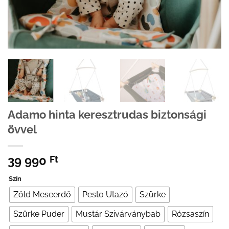
Adamo hinta keresztrudas biztonsági
övvel
39 990
Ft
Szín
Zöld Meseerdő
Pesto Utazó
Szürke
Szürke Puder
Mustár Szivárványbab
Rózsaszín