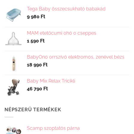
A
változatok
Tega Baby összecsukható babakád
a
9 980
Ft
termékoldalon
választhatók
ki
MAM etetőcumi 0hó 0 cseppes
1 590
Ft
BabyOno orrszívó elektromos, zenével bézs
18 990
Ft
Baby Mix Relax Tricikli
46 790
Ft
NÉPSZERŰ TERMÉKEK
Scamp szoptatós párna