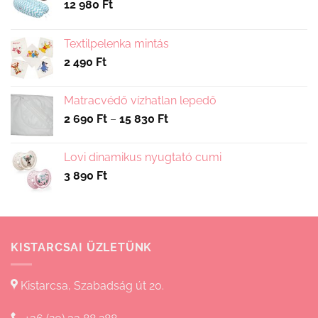
12 980
Ft
Textilpelenka mintás
2 490
Ft
Matracvédő vízhatlan lepedő
Ártartomány:
2 690
Ft
–
15 830
Ft
2
690 Ft
Lovi dinamikus nyugtató cumi
-
3 890
Ft
15
830 Ft
KISTARCSAI ÜZLETÜNK
Kistarcsa, Szabadság út 20.