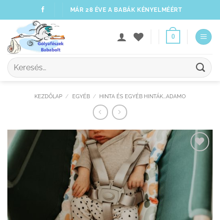
Skip
MÁR 28 ÉVE A BABÁK KÉNYELMÉÉRT
to
content
0
Keresés
a
következőre:
KEZDŐLAP
/
EGYÉB
/
HINTA ÉS EGYÉB HINTÁK...ADAMO
Kedvenceimhez
adom