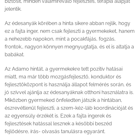
biztosít, minden valamirevaló fejlesztés, terápia alapját
jelentik.
Az édesanyák körében a hinta sikere abban rejlik, hogy
ez a fajta inger, nem csak fejleszti a gyermekeket, hanem
a nehezebb napokon, mint a pocakfájás, fogzás,
frontok… nagyon könnyen megnyugtatja, és el is altatja a
babákat.
Az Adamo hintát, a gyermekekre tett pozitív hatásai
miatt, ma már több mozgásfejlesztő, konduktor és
fejlesztőközpont is használja állapot felmérés során, és
jó szívvel ajánlja az édesanyáknak otthoni használatra is.
Miközben gyermeked önfeledten játszik a hintában,
észrevétlenül fejleszti, a szem-kéz-láb koordinációját és
az egyensúly érzékét is. Ezek a fajta ingerek és
fejlesztések hatással lesznek a későbbi beszéd
fejlődésre, írás- olvasás tanulásra egyaránt.