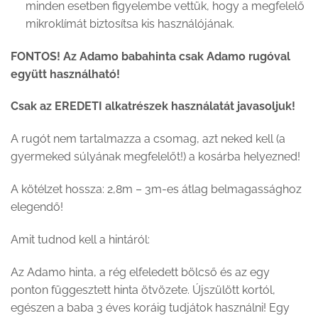
minden esetben figyelembe vettük, hogy a megfelelő
mikroklímát biztosítsa kis használójának.
FONTOS! Az Adamo babahinta csak Adamo rugóval
együtt használható!
Csak az EREDETI alkatrészek használatát javasoljuk!
A rugót nem tartalmazza a csomag, azt neked kell (a
gyermeked súlyának megfelelőt!) a kosárba helyezned!
A kötélzet hossza: 2,8m – 3m-es átlag belmagassághoz
elegendő!
Amit tudnod kell a hintáról:
Az Adamo hinta, a rég elfeledett bölcső és az egy
ponton függesztett hinta ötvözete. Újszülött kortól,
egészen a baba 3 éves koráig tudjátok használni! Egy