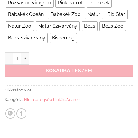
Rózsaszín Virágom
Pink Parrot
Babakék
Babakék Óceán
Babakék Zoo
Natur
Big Star
Natur Zoo
Natur Szivárvány
Bézs
Bézs Zoo
Bézs Szivárvány
Kisherceg
Adamo hinta keresztrudas biztonsági övvel mennyiség
KOSÁRBA TESZEM
Cikkszám:
N/A
Kategória:
Hinta és egyéb hinták...Adamo