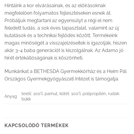
Hintáink a kor elvárásainak, és az előírásoknak
megfelelően folyamatos fejlesztéseken esnek át.
Próbáljuk megtartani az egyensúlyt a régi el nem
feledett tudás, a sok éves tapasztalat, valamint az új
kutatások és a technikai fejlődés között. Termékeink
magas minőségét a visszajelzéseitek is igazolják, hiszen
akár 3-4 baba generációt is kiszolgálnak. Az Adamo jó
hírét értékállóságának is köszönheti.
Munkánkat a BETHESDA Gyermekkórház és a Heim Pál
Országos Gyermekgyógyászati Intézet is támogatja.
textil: 100% pamut, kötél: 100% polipropilén, rudak:
Anyag
bükk
KAPCSOLÓDÓ TERMÉKEK