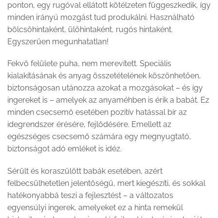
ponton, egy rugóval ellátott kötélzeten függeszkedik, így
minden irányú mozgást tud produkálni. Használható
bölcsőhintaként, ülőhintaként, rugós hintaként.
Egyszerűen megunhatatlan!
Fekvő felülete puha, nem merevített. Speciális
kialakításának és anyag összetételének köszönhetően,
biztonságosan utánozza azokat a mozgásokat – és így
ingereket is – amelyek az anyaméhben is érik a babát. Ez
minden csecsemő esetében pozitív hatással bír az
idegrendszer érésére, fejlődésére. Emellett az
egészséges csecsemő számára egy megnyugtató,
biztonságot adó emléket is idéz.
Sérült és koraszülött babák esetében, azért
felbecsülhetetlen jelentőségű, mert kiegészíti, és sokkal
hatékonyabbá teszi a fejlesztést – a változatos
egyensúlyi ingerek, amelyeket ez a hinta remekül