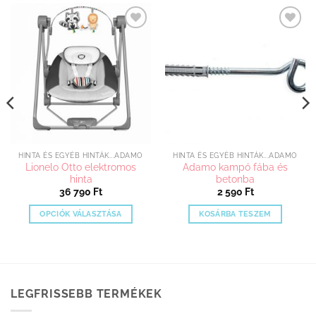
Kedvenceimhez
Kedvenceimhez
adom
adom
HINTA ÉS EGYÉB HINTÁK...ADAMO
HINTA ÉS EGYÉB HINTÁK...ADAMO
Lionelo Otto elektromos
Adamo kampó fába és
hinta
betonba
36 790
Ft
2 590
Ft
OPCIÓK VÁLASZTÁSA
KOSÁRBA TESZEM
Ennek
a
terméknek
több
variációja
LEGFRISSEBB TERMÉKEK
van.