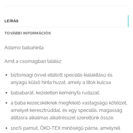
LEÍRÁS
TOVÁBBI INFORMÁCIÓK
Adamo babahinta
Amit a csomagban találsz:
biztonsági övvel ellátott speciális kialakítású és
anyagú külső hinta huzat, amely a titok kulcsa
bababarát, kezeletlen keményfa rudazat,
a baba kezecskéknek megfelelő vastagságú kötélzet,
amelyet keresztrúddal, és egy speciális, magasság
állításra alkalmas alkatrésszel szereltünk össze.
100% pamut, ÖKO-TEX minőségű párna, amelynél