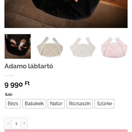
Adamo lábtartó
9 990
Ft
Szín
Bézs
Babakék
Natúr
Rózsaszín
Szürke
Adamo lábtartó mennyiség