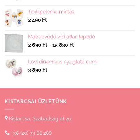
Textilpelenka mintás
2 490
Ft
Matracvédő vízhatlan lepedő
Ártartomány:
2 690
Ft
–
15 830
Ft
2
690 Ft
Lovi dinamikus nyugtató cumi
-
3 890
Ft
15
830 Ft
KISTARCSAI ÜZLETÜNK
Kistarcsa, Szabadság út 20.
+36 (20) 33 88 288