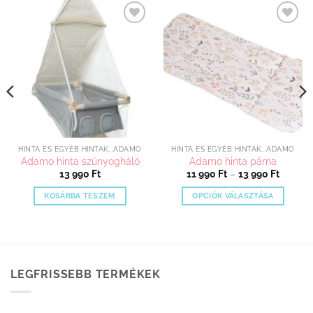
Kedvenceimhez
Kedvenceimhez
adom
adom
HINTA ÉS EGYÉB HINTÁK...ADAMO
HINTA ÉS EGYÉB HINTÁK...ADAMO
Adamo hinta szúnyogháló
Adamo hinta párna
Ártart
13 990
Ft
11 990
Ft
–
13 990
Ft
11
990 Ft
KOSÁRBA TESZEM
OPCIÓK VÁLASZTÁSA
-
13
Ennek
990 Ft
a
terméknek
több
variációja
LEGFRISSEBB TERMÉKEK
van.
A