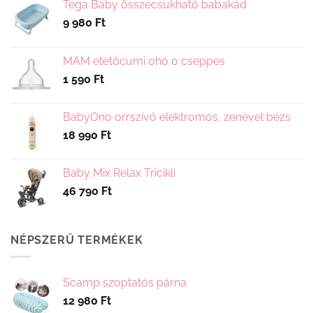
változatok
Tega Baby összecsukható babakád
a
9 980
Ft
termékoldalon
választhatók
MAM etetőcumi 0hó 0 cseppes
ki
1 590
Ft
BabyOno orrszívó elektromos, zenével bézs
18 990
Ft
Baby Mix Relax Tricikli
46 790
Ft
NÉPSZERŰ TERMÉKEK
Scamp szoptatós párna
12 980
Ft