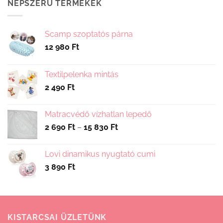
NÉPSZERŰ TERMÉKEK
Scamp szoptatós párna
12 980
Ft
Textilpelenka mintás
2 490
Ft
Matracvédő vízhatlan lepedő
Ártartomány:
2 690
Ft
–
15 830
Ft
2
690 Ft
Lovi dinamikus nyugtató cumi
-
3 890
Ft
15
830 Ft
KISTARCSAI ÜZLETÜNK