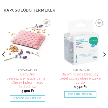
KAPCSOLÓDÓ TERMÉKEK
Kedvenceimhez
Kedvenceimhez
adom
adom
KISMAMÁKNAK
KISMAMÁKNAK
BabyOno
BabyOno egészségügyi
cseresznyemagos párna –
betét szülés utáni éjszakai
Cherry hideg-meleg
10 db
terápiához
1 590
Ft
4 980
Ft
KOSÁRBA TESZEM
OPCIÓK VÁLASZTÁSA
Ennek