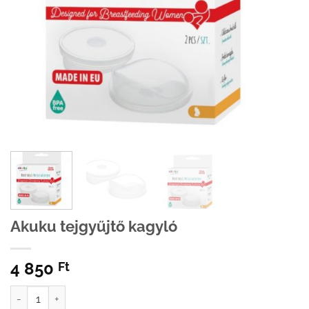
Akuku tejgyűjtő kagyló
4 850
Ft
Akuku tejgyűjtő kagyló mennyiség