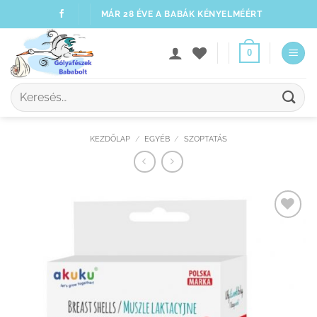
Skip
MÁR 28 ÉVE A BABÁK KÉNYELMÉÉRT
to
content
0
Keresés
a
következőre:
KEZDŐLAP
/
EGYÉB
/
SZOPTATÁS
Kedvenceimhez
adom