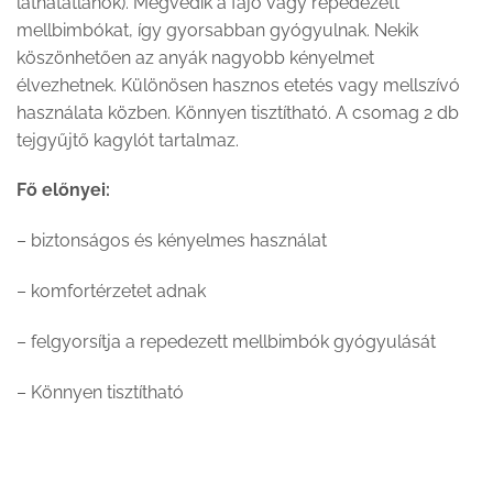
láthatatlanok). Megvédik a fájó vagy repedezett
mellbimbókat, így gyorsabban gyógyulnak. Nekik
köszönhetően az anyák nagyobb kényelmet
élvezhetnek. Különösen hasznos etetés vagy mellszívó
használata közben. Könnyen tisztítható. A csomag 2 db
tejgyűjtő kagylót tartalmaz.
Fő előnyei:
– biztonságos és kényelmes használat
– komfortérzetet adnak
– felgyorsítja a repedezett mellbimbók gyógyulását
– Könnyen tisztítható