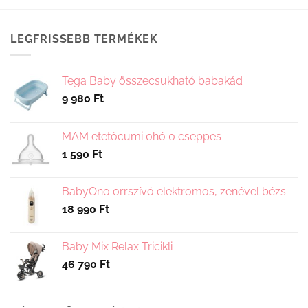
a
terméknek
több
LEGFRISSEBB TERMÉKEK
variációja
van.
A
Tega Baby összecsukható babakád
változatok
9 980
Ft
a
termékoldalon
választhatók
MAM etetőcumi 0hó 0 cseppes
ki
1 590
Ft
BabyOno orrszívó elektromos, zenével bézs
18 990
Ft
Baby Mix Relax Tricikli
46 790
Ft