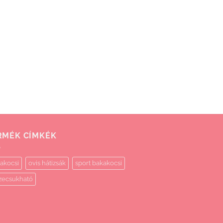
RMÉK CÍMKÉK
akocsi
ovis hátizsák
sport bakakocsi
zecsukható