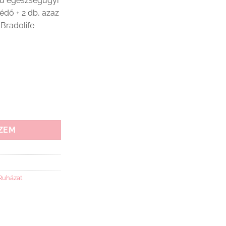
gű egészségügyi
édő + 2 db, azaz
 Bradolife
ZEM
Ruházat