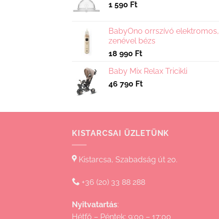
1 590
Ft
BabyOno orrszívó elektromos,
zenével bézs
18 990
Ft
Baby Mix Relax Tricikli
46 790
Ft
KISTARCSAI ÜZLETÜNK
Kistarcsa, Szabadság út 20.
+36 (20) 33 88 288
Nyitvatartás
:
Hétfő – Péntek: 9:00 – 17:00