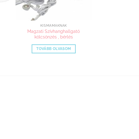
KISMAMÁKNAK
Magzati Szívhanghallgató
kölcsönzés , bérlés
TOVÁBB OLVASOM
n