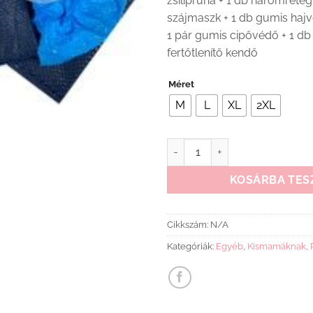
zsilipruha + 1 db háromréte
szájmaszk + 1 db gumis hajv
1 pár gumis cipővédő + 1 db
fertőtlenítő kendő
Méret
M
L
XL
2XL
Apás szülés szett mennyiség
KOSÁRBA TES
Cikkszám:
N/A
Kategóriák:
Egyéb
,
Kismamáknak
,