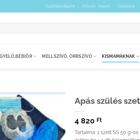
Szállítási díjaink
Rólunk , képek
Üzleteink
:
IGYELŐ,BÉBIŐR
MELLSZÍVÓ, ORRSZÍVÓ
KISMAMÁKNAK
Apás szülés szet
Kedvenceimhez
4 820
adom
Ft
Tartalma: 1 szett SS 50 g-os