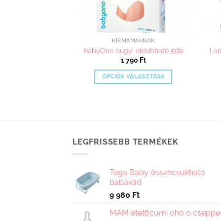
MÁKNAK
KISMAMÁKNAK
zségügyi betét
BabyOno bugyi eldobható 5db
Lan
 éjszakai 10 db
1 790
Ft
590
Ft
OPCIÓK VÁLASZTÁSA
A TESZEM
Ennek
a
terméknek
több
variációja
LEGFRISSEBB TERMÉKEK
van.
A
változatok
Tega Baby összecsukható
a
babakád
termékoldalon
9 980
Ft
választhatók
MAM etetőcumi 0hó 0 cseppe
ki