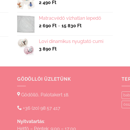
2 490
Ft
Matracvédő vízhatlan lepedő
Ártartomány:
2 690
Ft
–
15 830
Ft
2
690 Ft
Lovi dinamikus nyugtató cumi
-
3 890
Ft
15
830 Ft
GÖDÖLLŐI ÜZLETÜNK
TE
Gödöllő, Palotakert 18.
bab
öss
+36 (20) 98 57 417
Nyitvatartás
:
Hétfő – Péntek: 9:00 – 17:00