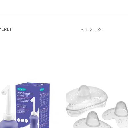
MÉRET
M, L, XL, 2XL
Kedvenceimhez
Kedvenceim
adom
adom