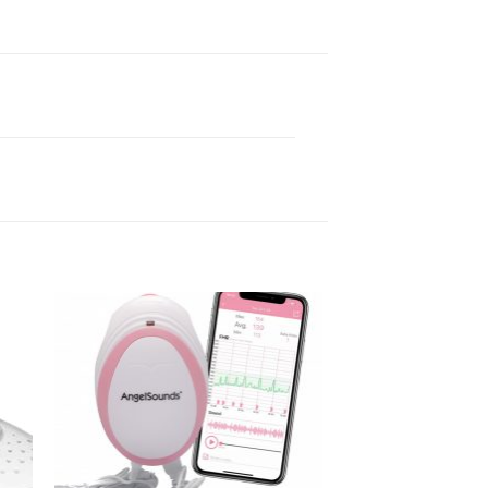
hez
Kedvenceimhez
adom