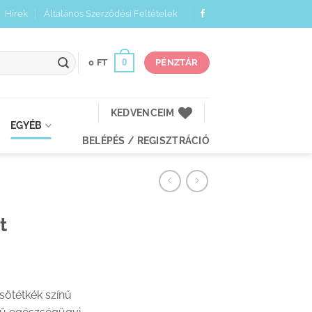
Hírek
Általános Szerződési Feltételek
0
0
FT
PÉNZTÁR
KEDVENCEIM
EGYÉB
BELÉPÉS / REGISZTRÁCIÓ
t
 sötétkék színű