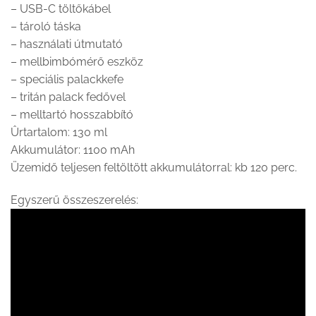
– USB-C töltőkábel
– tároló táska
– használati útmutató
– mellbimbómérő eszköz
– speciális palackkefe
– tritán palack fedővel
– melltartó hosszabbító
Ûrtartalom: 130 ml
Akkumulátor: 1100 mAh
Üzemidő teljesen feltöltött akkumulátorral: kb 120 perc.
Egyszerű összeszerelés: