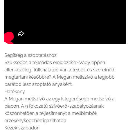
Segítség a szoptatáshoz
Szükséges a tejleadás előidézése? Vagy éppen
ellenkezőleg, túlkínálatod van a tejből, és szeretnéd
megtartani későbbre? A Megan mellszívó a legjobb
barátod lesz szoptató anyaként.
Hatékony
A Megan mellszívó az egyik legerősebb mellszívó a
piacon. A 9 fokozatú szívóerő-szabályozásnak
köszönhetően a teljesítményt a mellbimbók
érzékenységéhez igazíthatod.
Kezek szabadon