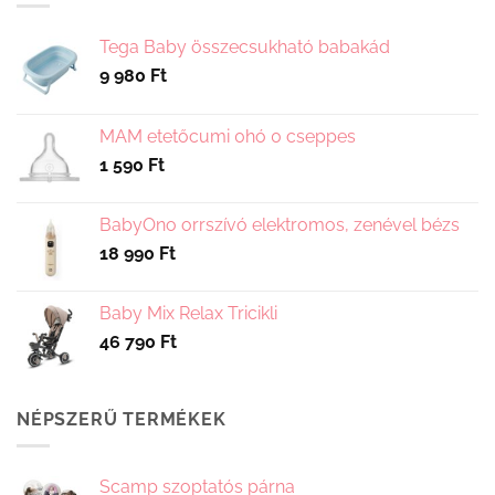
Tega Baby összecsukható babakád
9 980
Ft
MAM etetőcumi 0hó 0 cseppes
1 590
Ft
BabyOno orrszívó elektromos, zenével bézs
18 990
Ft
Baby Mix Relax Tricikli
46 790
Ft
NÉPSZERŰ TERMÉKEK
Scamp szoptatós párna