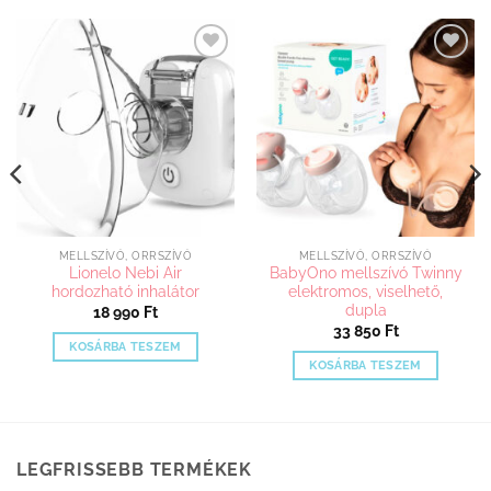
Kedvenceimhez
Kedvenceimhez
adom
adom
MELLSZÍVÓ, ORRSZÍVÓ
MELLSZÍVÓ, ORRSZÍVÓ
Lionelo Nebi Air
BabyOno mellszívó Twinny
hordozható inhalátor
elektromos, viselhető,
dupla
18 990
Ft
33 850
Ft
KOSÁRBA TESZEM
KOSÁRBA TESZEM
LEGFRISSEBB TERMÉKEK