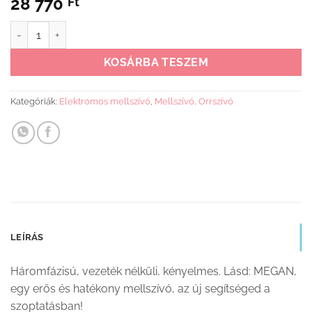
28 770
Ft
BabyOno mellszívó Megan elektromos, viselhető 1001 mennyiség
KOSÁRBA TESZEM
Kategóriák:
Elektromos mellszívó
,
Mellszívó, Orrszívó
LEÍRÁS
Háromfázisú, vezeték nélküli, kényelmes. Lásd: MEGAN,
egy erős és hatékony mellszívó, az új segítséged a
szoptatásban!