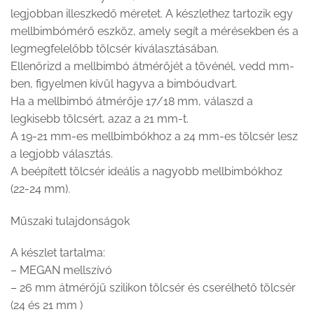
legjobban illeszkedő méretet. A készlethez tartozik egy
mellbimbómérő eszköz, amely segít a mérésekben és a
legmegfelelőbb tölcsér kiválasztásában.
Ellenőrizd a mellbimbó átmérőjét a tövénél, vedd mm-
ben, figyelmen kívül hagyva a bimbóudvart.
Ha a mellbimbó átmérője 17/18 mm, válaszd a
legkisebb tölcsért, azaz a 21 mm-t.
A 19-21 mm-es mellbimbókhoz a 24 mm-es tölcsér lesz
a legjobb választás.
A beépített tölcsér ideális a nagyobb mellbimbókhoz
(22-24 mm).
Műszaki tulajdonságok
A készlet tartalma:
– MEGAN mellszívó
– 26 mm átmérőjű szilikon tölcsér és cserélhető tölcsér
(24 és 21 mm )