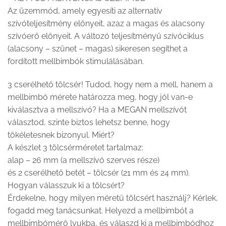
Az üzemmód, amely egyesíti az alternatív
szívóteljesítmény előnyeit, azaz a magas és alacsony
szívóerő előnyeit. A változó teljesítményű szívóciklus
(alacsony – szünet – magas) sikeresen segíthet a
fordított mellbimbók stimulálásában.
3 cserélhető tölcsér! Tudod, hogy nem a mell, hanem a
mellbimbó mérete határozza meg, hogy jól van-e
kiválasztva a mellszívó? Ha a MEGAN mellszívót
választod, szinte biztos lehetsz benne, hogy
tökéletesnek bizonyul. Miért?
A készlet 3 tölcsérméretet tartalmaz:
alap – 26 mm (a mellszívó szerves része)
és 2 cserélhető betét – tölcsér (21 mm és 24 mm).
Hogyan válasszuk ki a tölcsért?
Érdekelne, hogy milyen méretű tölcsért használj? Kérlek,
fogadd meg tanácsunkat. Helyezd a mellbimbót a
mellbimbómérő lyukba, és válaszd ki a mellbimbódhoz