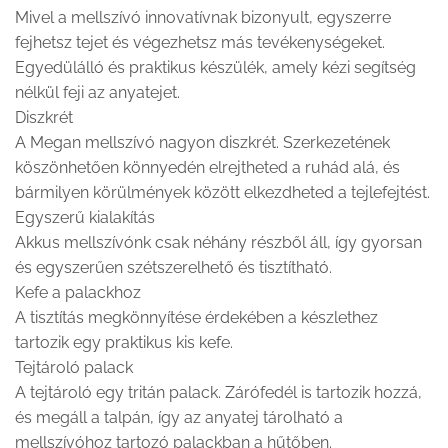
Mivel a mellszívó innovatívnak bizonyult, egyszerre
fejhetsz tejet és végezhetsz más tevékenységeket.
Egyedülálló és praktikus készülék, amely kézi segítség
nélkül feji az anyatejet.
Diszkrét
A Megan mellszívó nagyon diszkrét. Szerkezetének
köszönhetően könnyedén elrejtheted a ruhád alá, és
bármilyen körülmények között elkezdheted a tejlefejtést.
Egyszerű kialakítás
Akkus mellszívónk csak néhány részből áll, így gyorsan
és egyszerűen szétszerelhető és tisztítható.
Kefe a palackhoz
A tisztítás megkönnyítése érdekében a készlethez
tartozik egy praktikus kis kefe.
Tejtároló palack
A tejtároló egy tritán palack. Zárófedél is tartozik hozzá,
és megáll a talpán, így az anyatej tárolható a
mellszívóhoz tartozó palackban a hűtőben.