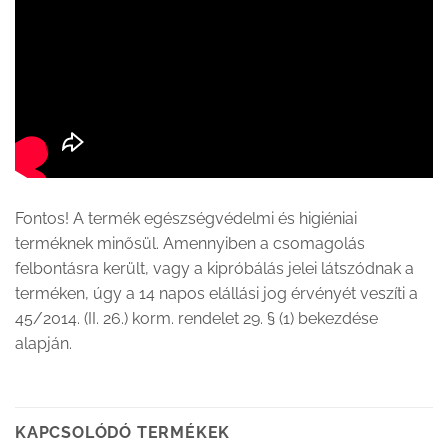
Fontos! A termék egészségvédelmi és higiéniai
terméknek minősül. Amennyiben a csomagolás
felbontásra került, vagy a kipróbálás jelei látszódnak a
terméken, úgy a 14 napos elállási jog érvényét veszíti a
45/2014. (II. 26.) korm. rendelet 29. § (1) bekezdése
alapján.
KAPCSOLÓDÓ TERMÉKEK