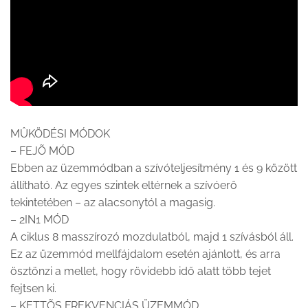
MÛKÖDÉSI MÓDOK
– FEJÕ MÓD
Ebben az üzemmódban a szívóteljesítmény 1 és 9 között
állítható. Az egyes szintek eltérnek a szívóerő
tekintetében – az alacsonytól a magasig.
– 2IN1 MÓD
A ciklus 8 masszírozó mozdulatból, majd 1 szívásból áll.
Ez az üzemmód mellfájdalom esetén ajánlott, és arra
ösztönzi a mellet, hogy rövidebb idő alatt több tejet
fejtsen ki.
– KETTÕS FREKVENCIÁS ÜZEMMÓD