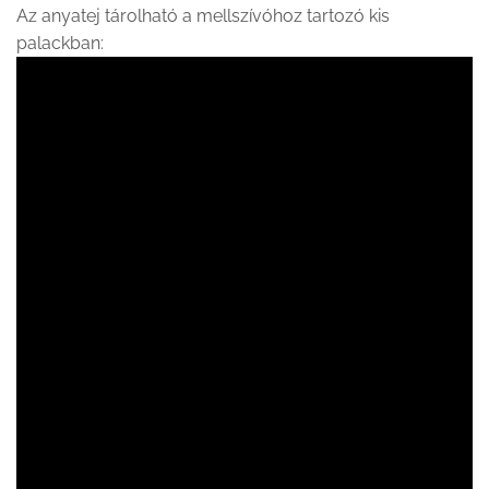
Az anyatej tárolható a mellszívóhoz tartozó kis
palackban: