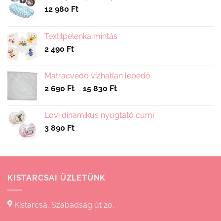
12 980
Ft
Textilpelenka mintás
2 490
Ft
Matracvédő vízhatlan lepedő
Ártartomány:
2 690
Ft
–
15 830
Ft
2
690 Ft
Lovi dinamikus nyugtató cumi
-
3 890
Ft
15
830 Ft
KISTARCSAI ÜZLETÜNK
Kistarcsa, Szabadság út 20.