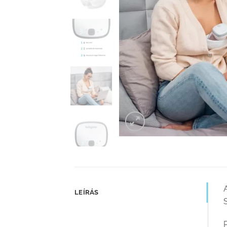
A
LEÍRÁS
S
P