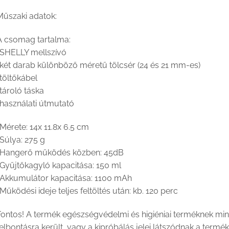
Műszaki adatok:
A csomag tartalma:
•SHELLY mellszívó
•két darab különböző méretű tölcsér (24 és 21 mm-es)
töltőkábel
tároló táska
•használati útmutató
Mérete: 14x 11.8x 6.5 cm
Súlya: 275 g
•Hangerő működés közben: 45dB
•Gyűjtőkagyló kapacitása: 150 ml
•Akkumulátor kapacitása: 1100 mAh
Működési ideje teljes feltöltés után: kb. 120 perc
Fontos! A termék egészségvédelmi és higiéniai terméknek m
elbontásra került, vagy a kipróbálás jelei látszódnak a termék