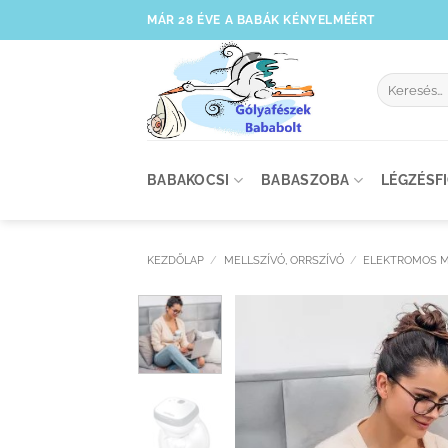
Skip
MÁR 28 ÉVE A BABÁK KÉNYELMÉÉRT
to
content
Keresés
a
következőre
BABAKOCSI
BABASZOBA
LÉGZÉSF
KEZDŐLAP
/
MELLSZÍVÓ, ORRSZÍVÓ
/
ELEKTROMOS M