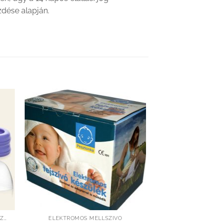
ezdése alapján.
hez
Kedvenceimhez
adom
MELLSZÍVÓ KIEGÉSZÍTŐK,ALKATRÉSZEK
ELEKTROMOS MELLSZÍVÓ