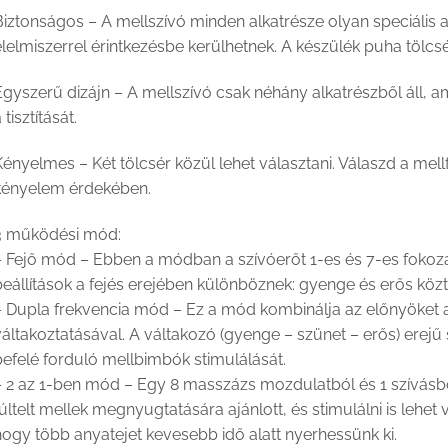
Biztonságos – A mellszívó minden alkatrésze olyan speciális 
lelmiszerrel érintkezésbe kerülhetnek. A készülék puha tölcsér
gyszerű dizájn – A mellszívó csak néhány alkatrészből áll, a
 tisztítását.
Kényelmes – Két tölcsér közül lehet választani. Válaszd a me
kényelem érdekében.
3 működési mód:
– Fejő mód – Ebben a módban a szívóerőt 1-es és 7-es fokoz
eállítások a fejés erejében különböznek: gyenge és erős közt
– Dupla frekvencia mód – Ez a mód kombinálja az előnyöket 
áltakoztatásával. A váltakozó (gyenge – szünet – erős) erejű 
befelé forduló mellbimbók stimulálását.
 2 az 1-ben mód – Egy 8 masszázs mozdulatból és 1 szívásból
últelt mellek megnyugtatására ajánlott, és stimulálni is lehet
ogy több anyatejet kevesebb idő alatt nyerhessünk ki.