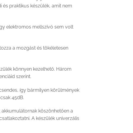
i és praktikus készülék, amit nem
gy elektromos mellszívó sem volt
látozza a mozgást és tökéletesen
készülék könnyen kezelhető. Három
nciáid szerint.
csendes, így bármilyen körülmények
 csak 45dB.
tt akkumulátornak köszönhetően a
atlakoztatni. A készülék univerzális