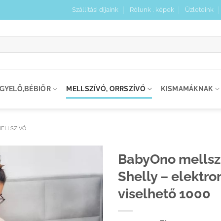
Szállítási díjaink
Rólunk , képek
Üzleteink
:
IGYELŐ,BÉBIŐR
MELLSZÍVÓ, ORRSZÍVÓ
KISMAMÁKNAK
ELLSZÍVÓ
BabyOno mellsz
Shelly – elektro
Kedvenceimhez
adom
viselhető 1000