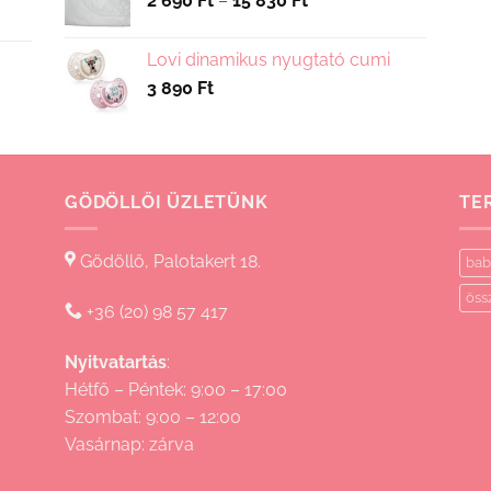
2 690
Ft
–
15 830
Ft
2
690 Ft
Lovi dinamikus nyugtató cumi
-
3 890
Ft
15
830 Ft
GÖDÖLLŐI ÜZLETÜNK
TE
Gödöllő, Palotakert 18.
bab
öss
+36 (20) 98 57 417
Nyitvatartás
:
Hétfő – Péntek: 9:00 – 17:00
Szombat: 9:00 – 12:00
Vasárnap: zárva