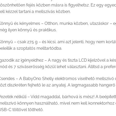
köszönhetően fejés közben másra is figyelhetsz. Ez egy egyed
ell kézzel tartani a mellszívás közben.
Könnyű és kényelmes – Otthon, munka közben, utazáskor – e
még ilyen könnyű és praktikus.
önnyű – csak 275 g – és kicsi, ami azt jelenti, hogy nem kor
eleillik a szoptatós melltartódba.
gazodik az igényeidhez – A nagy és tiszta LCD kijelzővel a 
ód és 7 szíváserősség közül lehet választani. Állítsd a prefere
Csendes – A BabyOno Shelly elektromos viselhető mellszívó 
közt diszkréten fejhető le az anyatej. A legmagasabb hangerő
Vezeték nélküli – Vidd magaddal, bárhová is mész! A beépíte
ellszívó könnyen használható, mivel nem kell konnektorhoz cs
SB-C töltővel tölthető.