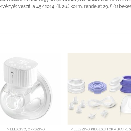
rvényét veszíti a 45/2014. (II. 26.) korm. rendelet 29. § (1) bek
Kedvenceimhez
Kedvenceim
adom
adom
MELLSZÍVÓ, ORRSZÍVÓ