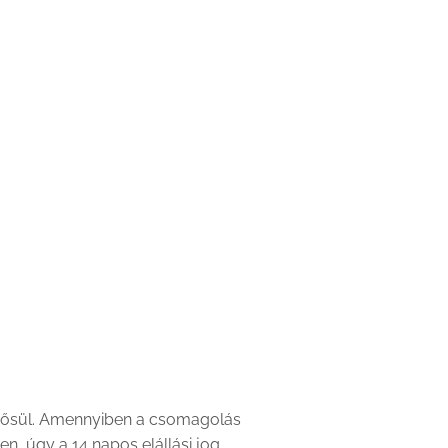
inősül. Amennyiben a csomagolás
en, úgy a 14 napos elállási jog