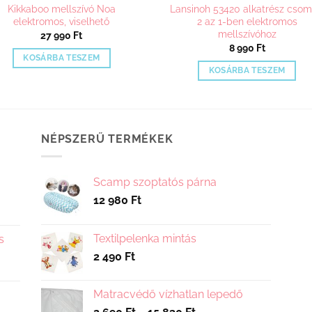
Kikkaboo mellszívó Noa
Lansinoh 53420 alkatrész cso
elektromos, viselhető
2 az 1-ben elektromos
mellszívóhoz
27 990
Ft
8 990
Ft
KOSÁRBA TESZEM
KOSÁRBA TESZEM
NÉPSZERŰ TERMÉKEK
Scamp szoptatós párna
12 980
Ft
Textilpelenka mintás
s
2 490
Ft
Matracvédő vízhatlan lepedő
Ártartomány: