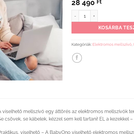
28 490
Ft
BabyOno mellszívó Shelly - ele
KOSÁRBA TES
Kategóriák:
Elektromos mellszívó
,
 viselhető mellszívó egy áttörés az elektromos mellszívók te
e csövek, se kábelek, kézzel sem kell tartani! EL a kezekkel –
raktikus, viselhető – A BabyOno viselhető elektromos mellszí