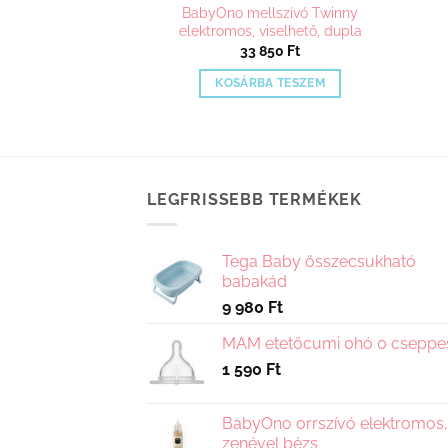
BabyOno mellszívó Twinny
ktromos mellszívó
elektromos, viselhető, dupla
990
Ft
33 850
Ft
A TESZEM
KOSÁRBA TESZEM
LEGFRISSEBB TERMÉKEK
Tega Baby összecsukható
babakád
9 980
Ft
MAM etetőcumi 0hó 0 cseppe
1 590
Ft
BabyOno orrszívó elektromos,
zenével bézs