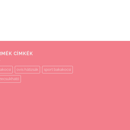
RMÉK CÍMKÉK
akocsi
ovis hátizsák
sport bakakocsi
zecsukható