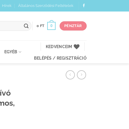
Hírek
Általános Szerződési Feltételek
0
0
FT
PÉNZTÁR
KEDVENCEIM
EGYÉB
BELÉPÉS / REGISZTRÁCIÓ
ívó
mos,