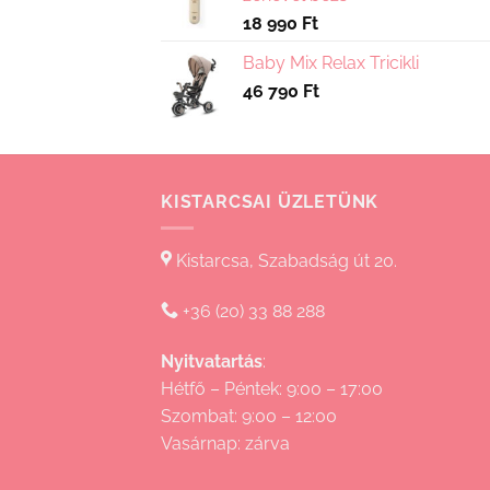
18 990
Ft
Baby Mix Relax Tricikli
46 790
Ft
KISTARCSAI ÜZLETÜNK
Kistarcsa, Szabadság út 20.
+36 (20) 33 88 288
Nyitvatartás
:
Hétfő – Péntek: 9:00 – 17:00
Szombat: 9:00 – 12:00
Vasárnap: zárva