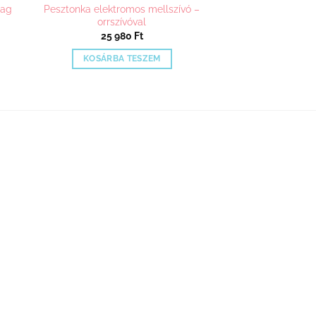
mag
Pesztonka elektromos mellszívó –
orrszívóval
25 980
Ft
KOSÁRBA TESZEM