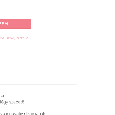
ktromos, viselhető 1000 mennyiség
ZEM
Mellszívó, Orrszívó
rén.
 légy szabad!
vó innovatív dizájnjának