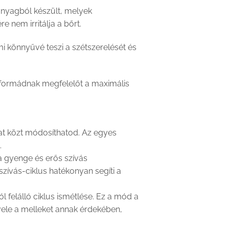
anyagból készült, melyek
e nem irritálja a bőrt.
mi könnyűvé teszi a szétszerelését és
llformádnak megfelelőt a maximális
at közt módosíthatod. Az egyes
.
a gyenge és erős szívás
szívás-ciklus hatékonyan segíti a
 felálló ciklus ismétlése. Ez a mód a
 vele a melleket annak érdekében,