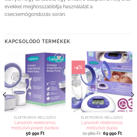
évekkel meghosszabbítja használatát a
csecsemőgondozás során.
KAPCSOLÓDÓ TERMÉKEK
-4%
Kedvenceimhez
Kedvenceimhez
adom
adom
ELEKTROMOS MELLSZÍVÓ
ELEKTROMOS MELLSZÍVÓ
Lansinoh elektromos
Lansinoh elektromos
mellszívó power bankos
mellszívó dupla
Original
Current
56 990
Ft
72 980
Ft
69 990
Ft
price
price