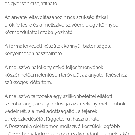
és gyorsan elsajátítható.
Az anyatej eltávolításához nincs szükség fizikai
erőkifejtésre és a mellszívó szívóereje egy könnyed
kézmozdulattal szabályozható.
A formatervezett készülék könnyű, biztonságos,
kényelmesen használható.
A mellszívó hatékony szívó teljesítményének
köszönhetően jelentősen lerövidül az anyatej fejéséhez
szükséges időtartam.
A mellszívó tartozéka egy szilikonbetéttel ellátott
szívóharang , amely biztosítja az érzékeny mellbimbók
védelmét, s a mell adottságaitól, a tejerek
elhelyezkedésétől függetlenül használható.
A Pesztonka elektromos mellszívó készülék legfőbb
előnye, hogy tartozéka egy orrszívó adapter, amely akár